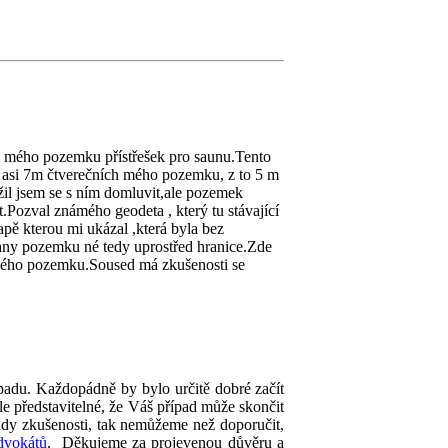
i mého pozemku přístřešek pro saunu.Tento
 asi 7m čtverečních mého pozemku, z to 5 m
ažil jsem se s ním domluvit,ale pozemek
.Pozval známého geodeta , který tu stávající
pě kterou mi ukázal ,která byla bez
trany pozemku né tedy uprostřed hranice.Zde
 mého pozemku.Soused má zkušenosti se
padu. Každopádně by bylo určitě dobré začít
ale představitelné, že Váš případ může skončit
dy zkušenosti, tak nemůžeme než doporučit,
dvokátů
. Děkujeme za projevenou důvěru a