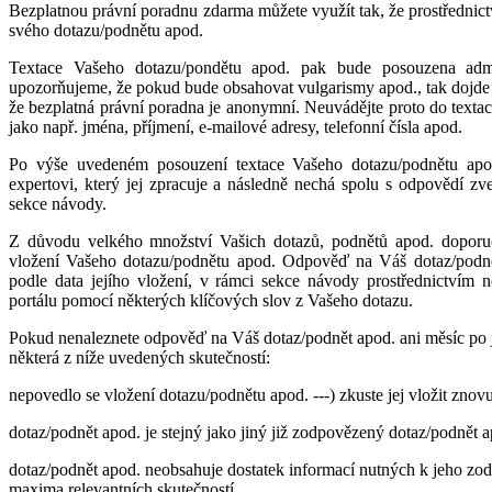
Bezplatnou právní poradnu zdarma můžete využít tak, že prostřednict
svého dotazu/podnětu apod.
Textace Vašeho dotazu/pondětu apod. pak bude posouzena admi
upozorňujeme, že pokud bude obsahovat vulgarismy apod., tak dojde 
že bezplatná právní poradna je anonymní. Neuvádějte proto do texta
jako např. jména, příjmení, e-mailové adresy, telefonní čísla apod.
Po výše uvedeném posouzení textace Vašeho dotazu/podnětu apod
expertovi, který jej zpracuje a následně nechá spolu s odpovědí z
sekce návody.
Z důvodu velkého množství Vašich dotazů, podnětů apod. doporuč
vložení Vašeho dotazu/podnětu apod. Odpověď na Váš dotaz/podně
podle data jejího vložení, v rámci sekce návody prostřednictvím 
portálu pomocí některých klíčových slov z Vašeho dotazu.
Pokud nenaleznete odpověď na Váš dotaz/podnět apod. ani měsíc po je
některá z níže uvedených skutečností:
nepovedlo se vložení dotazu/podnětu apod. ---) zkuste jej vložit znov
dotaz/podnět apod. je stejný jako jiný již zodpovězený dotaz/podnět ap
dotaz/podnět apod. neobsahuje dostatek informací nutných k jeho zodp
maxima relevantních skutečností