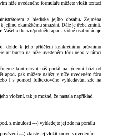
vím níže uvedeného formuláře můžete vložit textaci
nistrátorem z hlediska jejího obsahu. Zejména
k jejímu okamžitému smazání. Dále je třeba zmínit,
ce Vašeho dotazu/podnětu apod. žádné osobní údaje
. dojde k jeho přidělení konkrétnímu právnímu
veřejnit buďto na níže uvedeném fóru nebo v rámci
ujeme kontrolovat náš portál na týdenní bázi od
t apod. pak můžete nalézt v níže uvedeném fóru
nebo i s pomocí fulltextového vyhledávání zde na
ho vložení, tak je možné, že nastala například
u
od. z minulosti ---) vyhledejte jej zde na portálu
ovězení ---) zkuste jej vložit znovu s uvedením