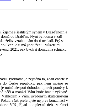
e. Žijeme s šestiletým synem v Drážďanech a
n domů do Drářďan. Nyní byl doma v září
Manželův vztah k nám dosti ochladl. Prý se
a do Čech. Asi má jinou ženu. Můžete mi
ervenci 2021, pak bych si domluvila schůzku,
dy
adu. Podstatné je zejména to, zdali chcete v
se do České republiky, pak není možné se
 je nutné alespoň dohodou upravit poměry k
čné péči a manžel Vám bude hradit výživné.
ství. Vzhledem k Vámi uvedeným skutečnostem
 Pokud však preferujete nejprve konzultaci v
berte Váš případ komplexně třeba v rámci