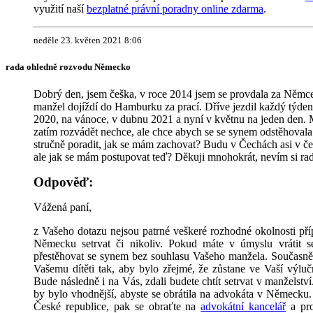
využití naší
bezplatné právní poradny online zdarma
.
neděle 23. květen 2021 8:06
rada ohledně rozvodu Německo
Dobrý den, jsem češka, v roce 2014 jsem se provdala za Němc
manžel dojíždí do Hamburku za prací. Dříve jezdil každý týde
2020, na vánoce, v dubnu 2021 a nyní v květnu na jeden den. 
zatím rozvádět nechce, ale chce abych se se synem odstěhoval
stručně poradit, jak se mám zachovat? Budu v Čechách asi v č
ale jak se mám postupovat teď? Děkuji mnohokrát, nevím si ra
Odpověď:
Vážená paní,
z Vašeho dotazu nejsou patrné veškeré rozhodné okolnosti příp
Německu setrvat či nikoliv. Pokud máte v úmyslu vrátit 
přestěhovat se synem bez souhlasu Vašeho manžela. Současně
Vašemu dítěti tak, aby bylo zřejmé, že zůstane ve Vaší výlu
Bude následně i na Vás, zdali budete chtít setrvat v manžel
by bylo vhodnější, abyste se obrátila na advokáta v Německu.
České republice, pak se obraťte na
advokátní kancelář
a pro