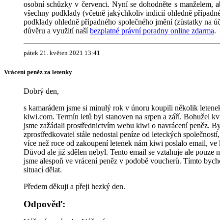
osobní schůzky v červenci. Nyní se dohodněte s manželem, a
všechny podklady (včetně jakýchkoliv indicií ohledně případné
podklady ohledně případného společného jmění (zůstatky na úč
důvěru a využití naší
bezplatné právní poradny online zdarma
.
pátek 21. květen 2021 13:41
Vrácení peněz za letenky
Dobrý den,
s kamarádem jsme si minulý rok v únoru koupili několik letenek
kiwi.com. Termín letů byl stanoven na srpen a září. Bohužel kvů
jsme zažádali prostřednictvím webu kiwi o navrácení peněz. By
zprostředkovatel stále nedostal peníze od leteckých společností,
více než roce od zakoupení letenek nám kiwi poslalo email, ve 
Důvod ale již sdělen nebyl. Tento email se vztahuje ale pouze n
jsme alespoň ve vrácení peněz v podobě voucherů. Tímto bychom
situací dělat.
Předem děkuji a přeji hezký den.
Odpověď: