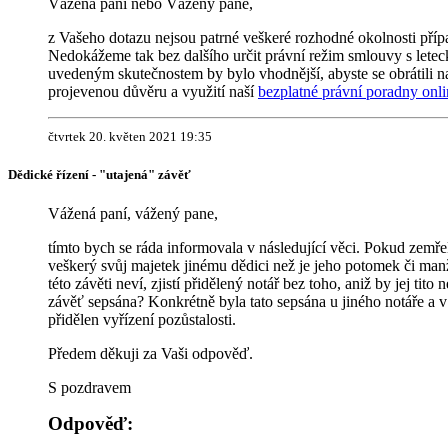
Vážená paní nebo Vážený pane,
z Vašeho dotazu nejsou patrné veškeré rozhodné okolnosti příp
Nedokážeme tak bez dalšího určit právní režim smlouvy s lete
uvedeným skutečnostem by bylo vhodnější, abyste se obrátili 
projevenou důvěru a využití naší
bezplatné právní poradny onl
čtvrtek 20. květen 2021 19:35
Dědické řízení - "utajená" závěť
Vážená paní, vážený pane,
tímto bych se ráda informovala v následující věci. Pokud zemře
veškerý svůj majetek jinému dědici než je jeho potomek či ma
této závěti neví, zjistí přidělený notář bez toho, aniž by jej tito 
závěť sepsána? Konkrétně byla tato sepsána u jiného notáře a v
přidělen vyřízení pozůstalosti.
Předem děkuji za Vaši odpověď.
S pozdravem
Odpověď: