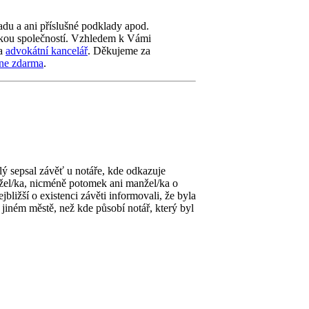
adu a ani příslušné podklady apod.
ckou společností. Vzhledem k Vámi
na
advokátní kancelář
. Děkujeme za
ine zdarma
.
lý sepsal závěť u notáře, kde odkazuje
nžel/ka, nicméně potomek ani manžel/ka o
nejbližší o existenci závěti informovali, že byla
 jiném městě, než kde působí notář, který byl