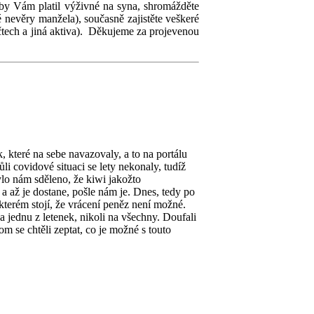
by Vám platil výživné na syna, shromážděte
 nevěry manžela), současně zajistěte veškeré
tech a jiná aktiva). Děkujeme za projevenou
, které na sebe navazovaly, a to na portálu
li covidové situaci se lety nekonaly, tudíž
lo nám sděleno, že kiwi jakožto
 a až je dostane, pošle nám je. Dnes, tedy po
kterém stojí, že vrácení peněz není možné.
a jednu z letenek, nikoli na všechny. Doufali
 se chtěli zeptat, co je možné s touto