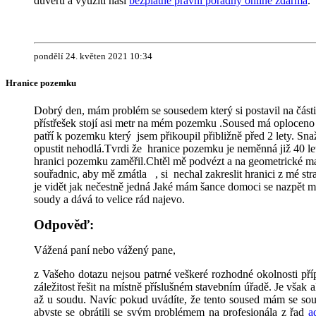
důvěru a využití naší
bezplatné právní poradny online zdarma
.
pondělí 24. květen 2021 10:34
Hranice pozemku
Dobrý den, mám problém se sousedem který si postavil na část
přístřešek stojí asi metr na mém pozemku .Soused má oploceno
patří k pozemku který jsem přikoupil přibližně před 2 lety. Sn
opustit nehodlá.Tvrdi že hranice pozemku je neměnná již 40 let
hranici pozemku zaměřil.Chtěl mě podvézt a na geometrické ma
souřadnic, aby mě zmátla , si nechal zakreslit hranici z mé s
je vidět jak nečestně jedná Jaké mám šance domoci se nazpět
soudy a dává to velice rád najevo.
Odpověď:
Vážená paní nebo vážený pane,
z Vašeho dotazu nejsou patrné veškeré rozhodné okolnosti pří
záležitost řešit na místně příslušném stavebním úřadě. Je však 
až u soudu. Navíc pokud uvádíte, že tento soused mám se sou
abyste se obrátili se svým problémem na profesionála z řad
a