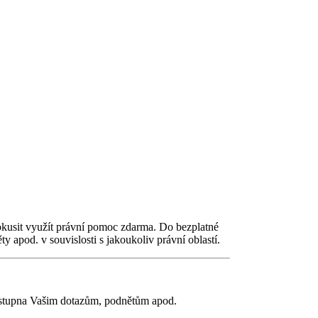
pokusit využít právní pomoc zdarma. Do bezplatné
 apod. v souvislosti s jakoukoliv právní oblastí.
řístupna Vašim dotazům, podnětům apod.