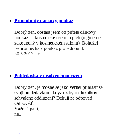
Propadnutý dárkový poukaz
Dobrý den, dostala jsem od přítele dárkový
poukaz na kosmetcké ošetření pleti (regulérně
zakoupený v kosmetickém salonu). Bohužel
jsem si nechala poukaz propadnout k
30.5.2013. Je ...
Pohledavka v insolvenčním řízení
Dobry den, je mozne se jako veritel prihlasit se
svoji pohledavkou , kdyz uz bylo dluznikovi
schvaleno oddluzeni? Dekuji za odpoved
Odpověď:
Vážená paní,
ne...