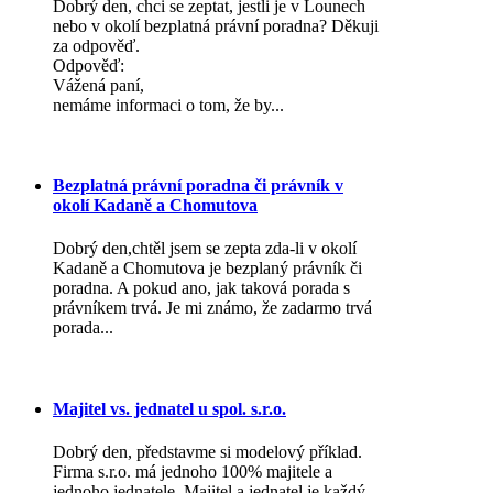
Dobrý den, chci se zeptat, jestli je v Lounech
nebo v okolí bezplatná právní poradna? Děkuji
za odpověď.
Odpověď:
Vážená paní,
nemáme informaci o tom, že by...
Bezplatná právní poradna či právník v
okolí Kadaně a Chomutova
Dobrý den,chtěl jsem se zepta zda-li v okolí
Kadaně a Chomutova je bezplaný právník či
poradna. A pokud ano, jak taková porada s
právníkem trvá. Je mi známo, že zadarmo trvá
porada...
Majitel vs. jednatel u spol. s.r.o.
Dobrý den, představme si modelový příklad.
Firma s.r.o. má jednoho 100% majitele a
jednoho jednatele. Majitel a jednatel je každý