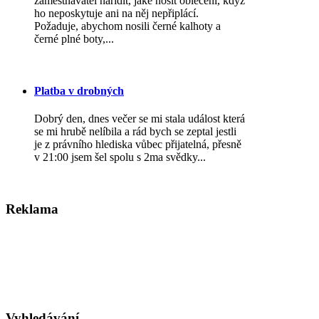
zaměstnavatel nařídit, jaké nosit oblečení, když
ho neposkytuje ani na něj nepřiplácí.
Požaduje, abychom nosili černé kalhoty a
černé plné boty,...
Platba v drobných
Dobrý den, dnes večer se mi stala událost která
se mi hrubě nelíbila a rád bych se zeptal jestli
je z právního hlediska vůbec přijatelná, přesně
v 21:00 jsem šel spolu s 2ma svědky...
Reklama
Vyhledávání