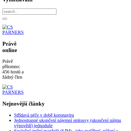
Právě
online
Právě
přítomno:
456 hostů a
žádný člen
Nejnovější
články
Střídavá péče v době koronaviru
Jednostranné ukončení nájemní smlouvy (ukončení nájmu
výpovědí) jednoduše
Společné jmění manželů (SJM) - jeho rozšíření, zúžení a