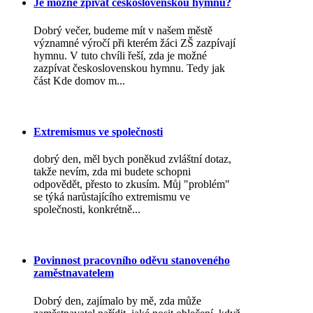
Je možné zpívat československou hymnu?
Dobrý večer, budeme mít v našem městě
významné výročí při kterém žáci ZŠ zazpívají
hymnu. V tuto chvíli řeší, zda je možné
zazpívat československou hymnu. Tedy jak
část Kde domov m...
Extremismus ve společnosti
dobrý den, měl bych poněkud zvláštní dotaz,
takže nevím, zda mi budete schopni
odpovědět, přesto to zkusím. Můj "problém"
se týká narůstajícího extremismu ve
společnosti, konkrétně...
Povinnost pracovního oděvu stanoveného
zaměstnavatelem
Dobrý den, zajímalo by mě, zda může