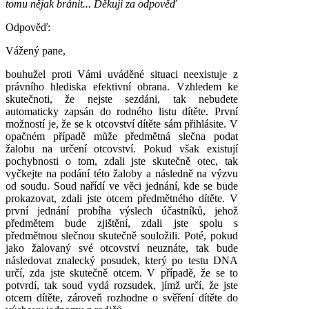
tomu nějak bránit... Děkuji za odpověď
Odpověď:
Vážený pane,
bouhužel proti Vámi uváděné situaci neexistuje z
právního hlediska efektivní obrana. Vzhledem ke
skutečnoti, že nejste sezdáni, tak nebudete
automaticky zapsán do rodného listu dítěte. První
možností je, že se k otcovství dítěte sám přihlásite. V
opačném případě může předmětná slečna podat
žalobu na určení otcovství. Pokud však existují
pochybnosti o tom, zdali jste skutečně otec, tak
vyčkejte na podání této žaloby a následně na výzvu
od soudu. Soud nařídí ve věci jednání, kde se bude
prokazovat, zdali jste otcem předmětného dítěte. V
první jednání probíha výslech účastníků, jehož
předmětem bude zjištění, zdali jste spolu s
předmětnou slečnou skutečně souložili. Poté, pokud
jako žalovaný své otcovství neuznáte, tak bude
následovat znalecký posudek, který po testu DNA
určí, zda jste skutečně otcem. V případě, že se to
potvrdí, tak soud vydá rozsudek, jímž určí, že jste
otcem dítěte, zároveň rozhodne o svěření dítěte do