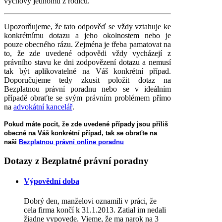
výchovy jednomu z rodičů.
Upozorňujeme, že tato odpověď se vždy vztahuje ke
konkrétnímu dotazu a jeho okolnostem nebo je
pouze obecného rázu. Zejména je třeba pamatovat na
to, že zde uvedené odpovědi vždy vycházejí z
právního stavu ke dni zodpovězení dotazu a nemusí
tak být aplikovatelné na Váš konkrétní případ.
Doporučujeme tedy zkusit položit dotaz na
Bezplatnou právní poradnu nebo se v ideálním
případě obraťte se svým právním problémem přímo
na
advokátní kancelář
.
Pokud máte pocit, že zde uvedené případy jsou příliš
obecné na Váš konkrétní případ, tak se obraťte na
naši
Bezplatnou právní online poradnu
Dotazy
z Bezplatné právní poradny
Výpovědní doba
Dobrý den, manželovi oznamili v práci, že
cela firma končí k 31.1.2013. Zatial im nedali
žiadne vypovede. Vieme, že ma narok na 3