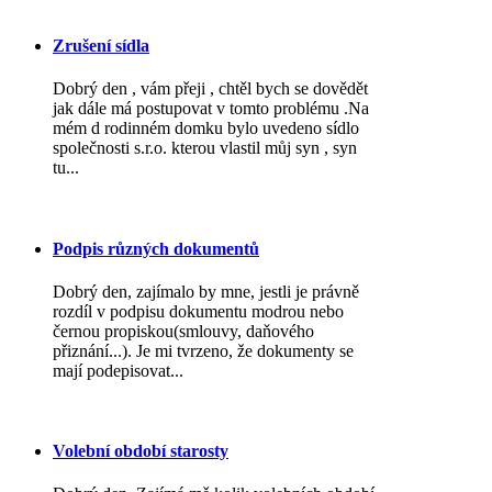
Zrušení sídla
Dobrý den , vám přeji , chtěl bych se dovědět
jak dále má postupovat v tomto problému .Na
mém d rodinném domku bylo uvedeno sídlo
společnosti s.r.o. kterou vlastil můj syn , syn
tu...
Podpis různých dokumentů
Dobrý den, zajímalo by mne, jestli je právně
rozdíl v podpisu dokumentu modrou nebo
černou propiskou(smlouvy, daňového
přiznání...). Je mi tvrzeno, že dokumenty se
mají podepisovat...
Volební období starosty