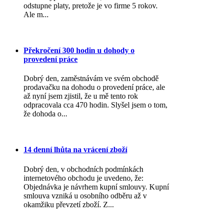
odstupne platy, pretože je vo firme 5 rokov.
Ale m...
Překročení 300 hodin u dohody o
provedení práce
Dobrý den, zaměstnávám ve svém obchodě
prodavačku na dohodu o provedení práce, ale
až nyní jsem zjistil, že u mě tento rok
odpracovala cca 470 hodin. Slyšel jsem o tom,
že dohoda o...
14 denní lhůta na vrácení zboží
Dobrý den, v obchodních podmínkách
internetového obchodu je uvedeno, že:
Objednávka je návrhem kupní smlouvy. Kupní
smlouva vzniká u osobního odběru až v
okamžiku převzetí zboží. Z...