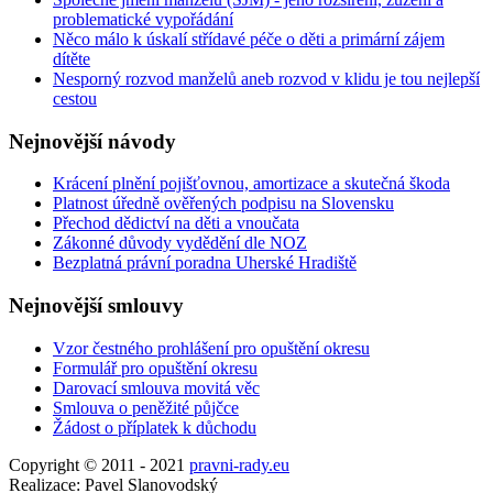
problematické vypořádání
Něco málo k úskalí střídavé péče o děti a primární zájem
dítěte
Nesporný rozvod manželů aneb rozvod v klidu je tou nejlepší
cestou
Nejnovější
návody
Krácení plnění pojišťovnou, amortizace a skutečná škoda
Platnost úředně ověřených podpisu na Slovensku
Přechod dědictví na děti a vnoučata
Zákonné důvody vydědění dle NOZ
Bezplatná právní poradna Uherské Hradiště
Nejnovější
smlouvy
Vzor čestného prohlášení pro opuštění okresu
Formulář pro opuštění okresu
Darovací smlouva movitá věc
Smlouva o peněžité půjčce
Žádost o příplatek k důchodu
Copyright © 2011 - 2021
pravni-rady.eu
Realizace: Pavel Slanovodský