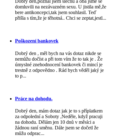
Dobrý den,poznal jsem slečnu a oba jsme se
domluvili na nezávazném sexu. U jistila mě,že
bere antikoncepci,tak jsem souhlasil. Teď
přišla s tím,že je těhotná.. Chci se zeptat,jestl...
Poškození bankovek
Dobrý den , měl bych na vás dotaz nikde se
nemůžu dočíst a při tom vím že to tak je . Že
úmyslné znehodnocení bankovek či mincí je
trestně z odpovědno . Rád bych věděl jaký je
to p...
Práce na dohodu.
Dobrý den, mám dotaz jak je to s příplatkem
za odpolední a Soboty ,Neděle, když pracuji
na dohodu. Dělám jen 10 dnů v měsíci a
žádnou raní směnu. Dále jsem se dočetl že
můžu odprac...