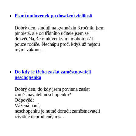
Psaní omluvenek po dosažení zletilosti
Dobrý den, studuji na gymnáziu 3.ročník, jsem
plnoletá, ale od třídního učitele jsem se
dozvěděla, že omluvenky mi mohou psát
pouze rodiče. Nechápu proč, když už nejsou
mými zákonn...
Do kdy je třeba zaslat zaměstnavateli
neschopenka
Dobrý den, do kdy jsem povinna zaslat
zaměstnavateli neschopenku?
Odpověď:
Vážená paní,
neschopenku je nutné doručit zaměstnavateli
zásadně neprodleně, res...