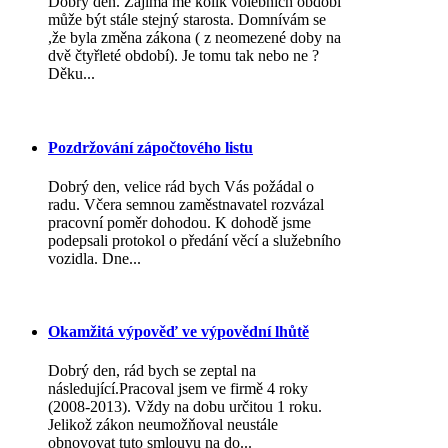
Dobrý den. Zajímá mě kolik volebních období
může být stále stejný starosta. Domnívám se
,že byla změna zákona ( z neomezené doby na
dvě čtyřleté období). Je tomu tak nebo ne ?
Děku...
Pozdržování zápočtového listu
Dobrý den, velice rád bych Vás požádal o
radu. Včera semnou zaměstnavatel rozvázal
pracovní poměr dohodou. K dohodě jsme
podepsali protokol o předání věcí a služebního
vozidla. Dne...
Okamžitá výpověď ve výpovědní lhůtě
Dobrý den, rád bych se zeptal na
následující.Pracoval jsem ve firmě 4 roky
(2008-2013). Vždy na dobu určitou 1 roku.
Jelikož zákon neumožňoval neustále
obnovovat tuto smlouvu na do...