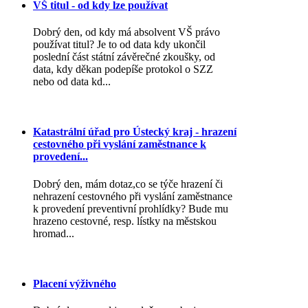
VŠ titul - od kdy lze používat
Dobrý den, od kdy má absolvent VŠ právo
používat titul? Je to od data kdy ukončil
poslední část státní závěrečné zkoušky, od
data, kdy děkan podepíše protokol o SZZ
nebo od data kd...
Katastrální úřad pro Ústecký kraj - hrazení
cestovného při vyslání zaměstnance k
provedení...
Dobrý den, mám dotaz,co se týče hrazení či
nehrazení cestovného při vyslání zaměstnance
k provedení preventivní prohlídky? Bude mu
hrazeno cestovné, resp. lístky na městskou
hromad...
Placení výživného