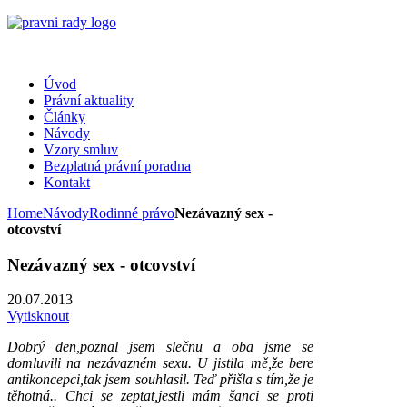
Úvod
Právní aktuality
Články
Návody
Vzory smluv
Bezplatná právní poradna
Kontakt
Home
Návody
Rodinné právo
Nezávazný sex -
otcovství
Nezávazný sex - otcovství
20.07.2013
Vytisknout
Dobrý den,poznal jsem slečnu a oba jsme se
domluvili na nezávazném sexu. U jistila mě,že bere
antikoncepci,tak jsem souhlasil. Teď přišla s tím,že je
těhotná.. Chci se zeptat,jestli mám šanci se proti