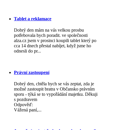
Tablet a reklamace
Dobrý den mám na vás velkou prosbu
potřebovala bych poradit. ve společnosti
alza.cz jsem v prosinci koupili tablet který po
cca 14 dnech přestal nabíjet, když jsme ho
odnesli do pr...
Právní zastoupení
Dobrý den, chtěla bych se vás zeptat, zda je
možné zastoupit bratra v Občansko právním
sporu - týká se to vypořádání majetku. Děkuji
s pozdravem
Odpověď:
Vážená paní,...