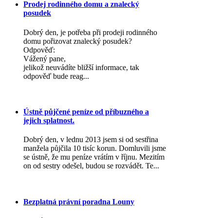
Prodej rodinného domu a znalecký
posudek
Dobrý den, je potřeba při prodeji rodinného
domu pořizovat znalecký posudek?
Odpověď:
Vážený pane,
jelikož neuvádíte bližší informace, tak
odpověď bude reag...
Ústně půjčené peníze od příbuzného a
jejich splatnost.
Dobrý den, v lednu 2013 jsem si od sestřina
manžela půjčila 10 tisíc korun. Domluvili jsme
se ústně, že mu peníze vrátím v říjnu. Mezitím
on od sestry odešel, budou se rozvádět. Te...
Bezplatná právní poradna Louny