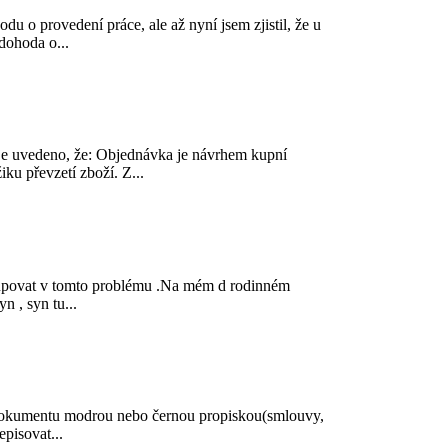
o provedení práce, ale až nyní jsem zjistil, že u
dohoda o...
e uvedeno, že: Objednávka je návrhem kupní
u převzetí zboží. Z...
stupovat v tomto problému .Na mém d rodinném
n , syn tu...
u dokumentu modrou nebo černou propiskou(smlouvy,
pisovat...