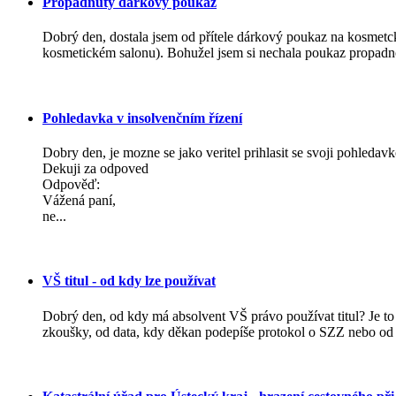
Propadnutý dárkový poukaz
Dobrý den, dostala jsem od přítele dárkový poukaz na kosmetck
kosmetickém salonu). Bohužel jsem si nechala poukaz propadnou
Pohledavka v insolvenčním řízení
Dobry den, je mozne se jako veritel prihlasit se svoji pohleda
Dekuji za odpoved
Odpověď:
Vážená paní,
ne...
VŠ titul - od kdy lze používat
Dobrý den, od kdy má absolvent VŠ právo používat titul? Je to 
zkoušky, od data, kdy děkan podepíše protokol o SZZ nebo od d