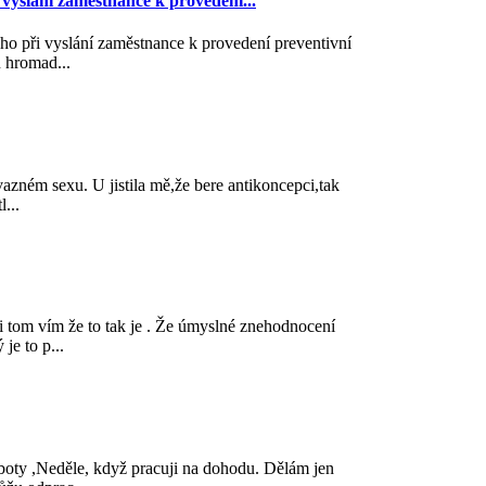
 vyslání zaměstnance k provedení...
ho při vyslání zaměstnance k provedení preventivní
 hromad...
azném sexu. U jistila mě,že bere antikoncepci,tak
l...
i tom vím že to tak je . Že úmyslné znehodnocení
je to p...
boty ,Neděle, když pracuji na dohodu. Dělám jen