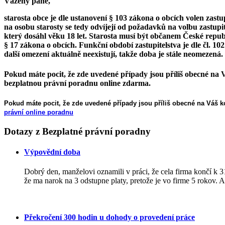
Vážený pane,
starosta obce je dle ustanovení § 103 zákona o obcích volen zast
na osobu starosty se tedy odvíjejí od požadavků na volbu zastupi
který dosáhl věku 18 let. Starosta musí být občanem České repu
§ 17 zákona o obcích. Funkční období zastupitelstva je dle čl. 10
další omezení aktuálně neexistují, takže doba je stále neomezená.
Pokud máte pocit, že zde uvedené případy jsou příliš obecné na V
bezplatnou právní poradnu online zdarma.
Pokud máte pocit, že zde uvedené případy jsou příliš obecné na Váš ko
právní online poradnu
Dotazy
z Bezplatné právní poradny
Výpovědní doba
Dobrý den, manželovi oznamili v práci, že cela firma končí k 
že ma narok na 3 odstupne platy, pretože je vo firme 5 rokov. A
Překročení 300 hodin u dohody o provedení práce