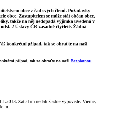
upitelstvem obce z řad svých členů. Požadavky
tele obce. Zastupitelem se může stát občan obce,
bliky, takže na něj nedopadá výjimka uvedená v
2 odst. 2 Ústavy ČR zasadně čtyřleté. Žádná
áš konkrétní případ, tak se obraťte na naši
nkrétní případ, tak se obraťte na naši
Bezplatnou
31.1.2013. Zatial im nedali žiadne vypovede. Vieme,
le m...