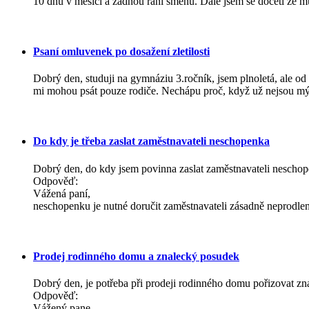
10 dnů v měsíci a žádnou raní směnu. Dále jsem se dočetl že m
Psaní omluvenek po dosažení zletilosti
Dobrý den, studuji na gymnáziu 3.ročník, jsem plnoletá, ale od
mi mohou psát pouze rodiče. Nechápu proč, když už nejsou mý
Do kdy je třeba zaslat zaměstnavateli neschopenka
Dobrý den, do kdy jsem povinna zaslat zaměstnavateli nescho
Odpověď:
Vážená paní,
neschopenku je nutné doručit zaměstnavateli zásadně neprodleně
Prodej rodinného domu a znalecký posudek
Dobrý den, je potřeba při prodeji rodinného domu pořizovat z
Odpověď:
Vážený pane,