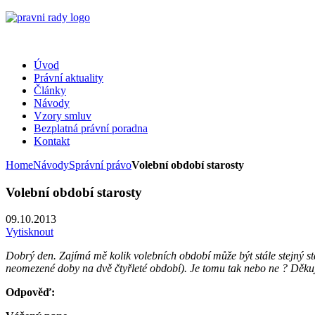
Úvod
Právní aktuality
Články
Návody
Vzory smluv
Bezplatná právní poradna
Kontakt
Home
Návody
Správní právo
Volební období starosty
Volební období starosty
09.10.2013
Vytisknout
Dobrý den. Zajímá mě kolik volebních období může být stále stejný s
neomezené doby na dvě čtyřleté období). Je tomu tak nebo ne ? Děku
Odpověď: