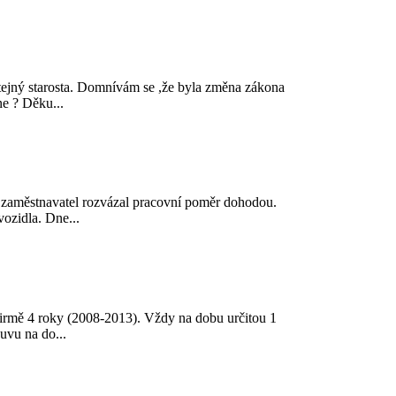
tejný starosta. Domnívám se ,že byla změna zákona
ne ? Děku...
 zaměstnavatel rozvázal pracovní poměr dohodou.
ozidla. Dne...
 firmě 4 roky (2008-2013). Vždy na dobu určitou 1
uvu na do...