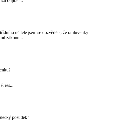
ůžu odprac...
 třídního učitele jsem se dozvěděla, že omluvenky
mi zákonn...
penku?
, res...
nalecký posudek?