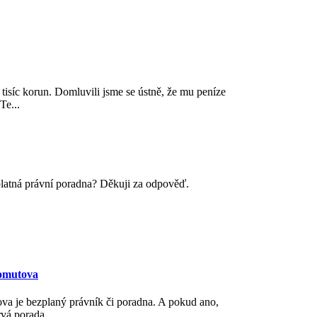
 tisíc korun. Domluvili jsme se ústně, že mu peníze
Te...
zplatná právní poradna? Děkuji za odpověď.
homutova
ova je bezplaný právník či poradna. A pokud ano,
vá porada...