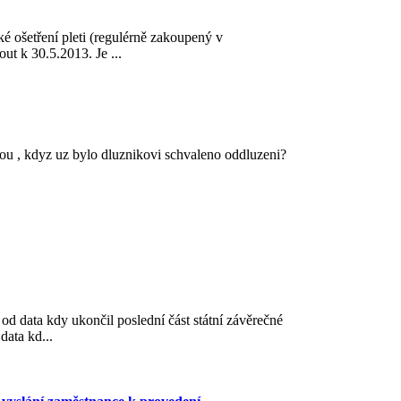
é ošetření pleti (regulérně zakoupený v
t k 30.5.2013. Je ...
vkou , kdyz uz bylo dluznikovi schvaleno oddluzeni?
od data kdy ukončil poslední část státní závěrečné
ata kd...