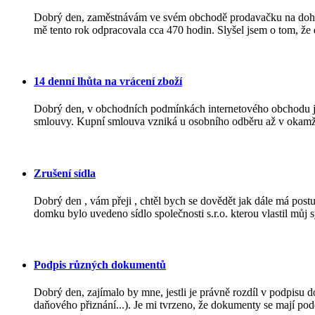
Dobrý den, zaměstnávám ve svém obchodě prodavačku na dohodu 
mě tento rok odpracovala cca 470 hodin. Slyšel jsem o tom, že 
14 denní lhůta na vrácení zboží
Dobrý den, v obchodních podmínkách internetového obchodu j
smlouvy. Kupní smlouva vzniká u osobního odběru až v okamžik
Zrušení sídla
Dobrý den , vám přeji , chtěl bych se dovědět jak dále má po
domku bylo uvedeno sídlo společnosti s.r.o. kterou vlastil můj sy
Podpis různých dokumentů
Dobrý den, zajímalo by mne, jestli je právně rozdíl v podpis
daňového přiznání...). Je mi tvrzeno, že dokumenty se mají pode