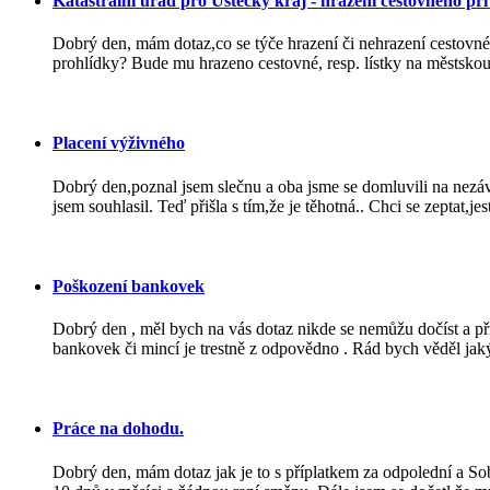
Katastrální úřad pro Ústecký kraj - hrazení cestovného při
Dobrý den, mám dotaz,co se týče hrazení či nehrazení cestovné
prohlídky? Bude mu hrazeno cestovné, resp. lístky na městskou
Placení výživného
Dobrý den,poznal jsem slečnu a oba jsme se domluvili na nezáv
jsem souhlasil. Teď přišla s tím,že je těhotná.. Chci se zeptat,jest
Poškození bankovek
Dobrý den , měl bych na vás dotaz nikde se nemůžu dočíst a př
bankovek či mincí je trestně z odpovědno . Rád bych věděl jaký 
Práce na dohodu.
Dobrý den, mám dotaz jak je to s příplatkem za odpolední a So