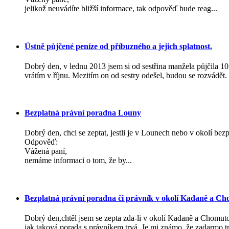
jelikož neuvádíte bližší informace, tak odpověď bude reag...
Ústně půjčené peníze od příbuzného a jejich splatnost.
Dobrý den, v lednu 2013 jsem si od sestřina manžela půjčila 10
vrátím v říjnu. Mezitím on od sestry odešel, budou se rozvádět. 
Bezplatná právní poradna Louny
Dobrý den, chci se zeptat, jestli je v Lounech nebo v okolí be
Odpověď:
Vážená paní,
nemáme informaci o tom, že by...
Bezplatná právní poradna či právník v okolí Kadaně a C
Dobrý den,chtěl jsem se zepta zda-li v okolí Kadaně a Chomut
jak taková porada s právníkem trvá. Je mi známo, že zadarmo tr