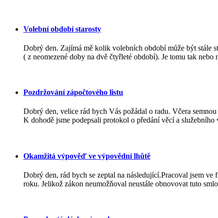
Volební období starosty
Dobrý den. Zajímá mě kolik volebních období může být stále s
( z neomezené doby na dvě čtyřleté období). Je tomu tak nebo 
Pozdržování zápočtového listu
Dobrý den, velice rád bych Vás požádal o radu. Včera semnou
K dohodě jsme podepsali protokol o předání věcí a služebního v
Okamžitá výpověď ve výpovědní lhůtě
Dobrý den, rád bych se zeptal na následující.Pracoval jsem ve
roku. Jelikož zákon neumožňoval neustále obnovovat tuto smlo