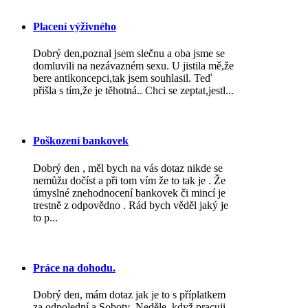
Placení výživného
Dobrý den,poznal jsem slečnu a oba jsme se
domluvili na nezávazném sexu. U jistila mě,že
bere antikoncepci,tak jsem souhlasil. Teď
přišla s tím,že je těhotná.. Chci se zeptat,jestl...
Poškození bankovek
Dobrý den , měl bych na vás dotaz nikde se
nemůžu dočíst a při tom vím že to tak je . Že
úmyslné znehodnocení bankovek či mincí je
trestně z odpovědno . Rád bych věděl jaký je
to p...
Práce na dohodu.
Dobrý den, mám dotaz jak je to s příplatkem
za odpolední a Soboty ,Neděle, když pracuji