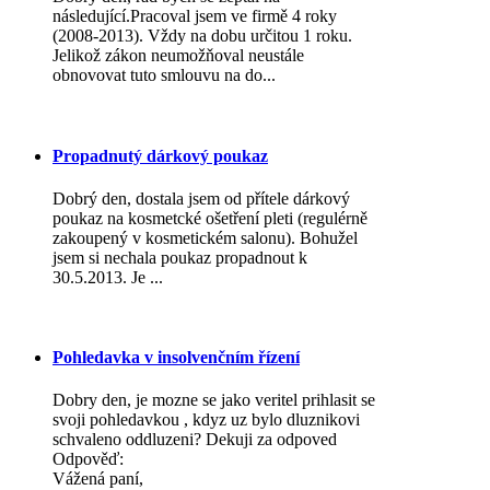
následující.Pracoval jsem ve firmě 4 roky
(2008-2013). Vždy na dobu určitou 1 roku.
Jelikož zákon neumožňoval neustále
obnovovat tuto smlouvu na do...
Propadnutý dárkový poukaz
Dobrý den, dostala jsem od přítele dárkový
poukaz na kosmetcké ošetření pleti (regulérně
zakoupený v kosmetickém salonu). Bohužel
jsem si nechala poukaz propadnout k
30.5.2013. Je ...
Pohledavka v insolvenčním řízení
Dobry den, je mozne se jako veritel prihlasit se
svoji pohledavkou , kdyz uz bylo dluznikovi
schvaleno oddluzeni? Dekuji za odpoved
Odpověď:
Vážená paní,