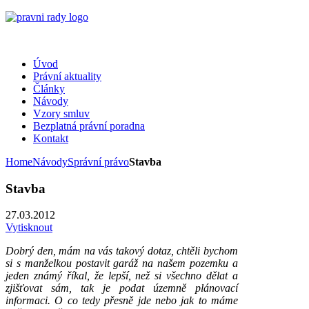
Úvod
Právní aktuality
Články
Návody
Vzory smluv
Bezplatná právní poradna
Kontakt
Home
Návody
Správní právo
Stavba
Stavba
27.03.2012
Vytisknout
Dobrý den, mám na vás takový dotaz, chtěli bychom
si s manželkou postavit garáž na našem pozemku a
jeden známý říkal, že lepší, než si všechno dělat a
zjišťovat sám, tak je podat územně plánovací
informaci. O co tedy přesně jde nebo jak to máme