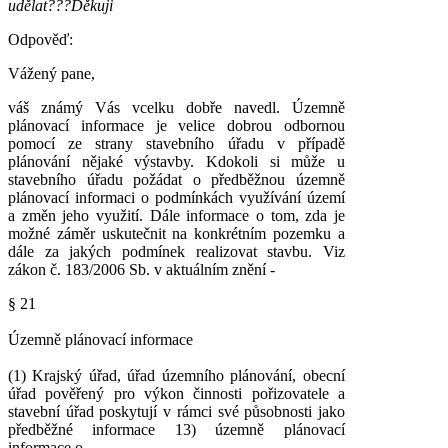
udělat???Děkuji
Odpověď:
Vážený pane,
váš známý Vás vcelku dobře navedl. Územně
plánovací informace je velice dobrou odbornou
pomocí ze strany stavebního úřadu v případě
plánování nějaké výstavby. Kdokoli si může u
stavebního úřadu požádat o předběžnou územně
plánovací informaci o podmínkách využívání území
a změn jeho využití. Dále informace o tom, zda je
možné záměr uskutečnit na konkrétním pozemku a
dále za jakých podmínek realizovat stavbu. Viz
zákon č. 183/2006 Sb. v aktuálním znění -
§ 21
Územně plánovací informace
(1) Krajský úřad, úřad územního plánování, obecní
úřad pověřený pro výkon činnosti pořizovatele a
stavební úřad poskytují v rámci své působnosti jako
předběžné informace 13) územně plánovací
informace o