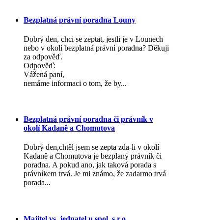
Bezplatná právní poradna Louny
Dobrý den, chci se zeptat, jestli je v Lounech
nebo v okolí bezplatná právní poradna? Děkuji
za odpověď.
Odpověď:
Vážená paní,
nemáme informaci o tom, že by...
Bezplatná právní poradna či právník v
okolí Kadaně a Chomutova
Dobrý den,chtěl jsem se zepta zda-li v okolí
Kadaně a Chomutova je bezplaný právník či
poradna. A pokud ano, jak taková porada s
právníkem trvá. Je mi známo, že zadarmo trvá
porada...
Majitel vs. jednatel u spol. s.r.o.