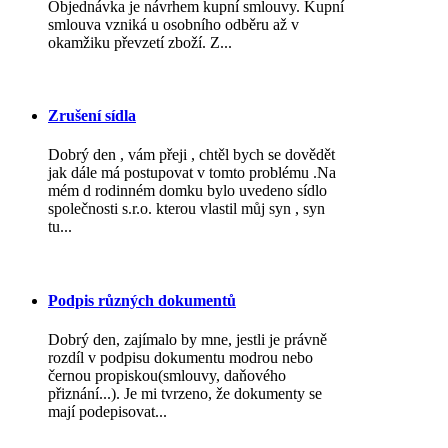
Objednávka je návrhem kupní smlouvy. Kupní
smlouva vzniká u osobního odběru až v
okamžiku převzetí zboží. Z...
Zrušení sídla
Dobrý den , vám přeji , chtěl bych se dovědět
jak dále má postupovat v tomto problému .Na
mém d rodinném domku bylo uvedeno sídlo
společnosti s.r.o. kterou vlastil můj syn , syn
tu...
Podpis různých dokumentů
Dobrý den, zajímalo by mne, jestli je právně
rozdíl v podpisu dokumentu modrou nebo
černou propiskou(smlouvy, daňového
přiznání...). Je mi tvrzeno, že dokumenty se
mají podepisovat...