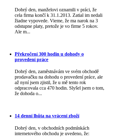
Dobrý den, manželovi oznamili v práci, že
cela firma končí k 31.1.2013. Zatial im nedali
žiadne vypovede. Vieme, že ma narok na 3
odstupne platy, pretože je vo firme 5 rokov.
Ale m...
Překročení 300 hodin u dohody o
provedení práce
Dobrý den, zaměstnávám ve svém obchodě
prodavačku na dohodu o provedení práce, ale
až nyní jsem zjistil, že u mě tento rok
odpracovala cca 470 hodin. Slyšel jsem o tom,
že dohoda o...
14 denní lhůta na vrácení zboží
Dobrý den, v obchodních podmínkách
internetového obchodu je uvedeno, že: