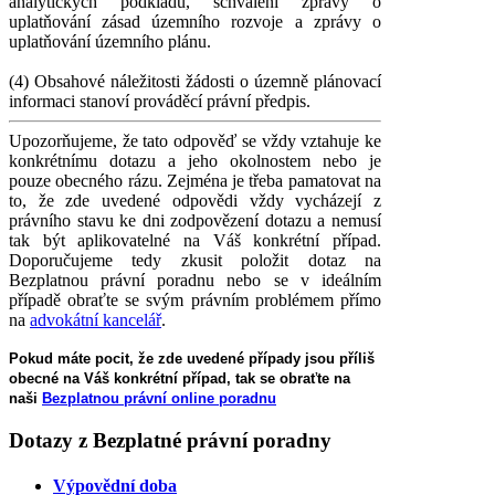
analytických podkladů, schválení zprávy o
uplatňování zásad územního rozvoje a zprávy o
uplatňování územního plánu.
(4) Obsahové náležitosti žádosti o územně plánovací
informaci stanoví prováděcí právní předpis.
Upozorňujeme, že tato odpověď se vždy vztahuje ke
konkrétnímu dotazu a jeho okolnostem nebo je
pouze obecného rázu. Zejména je třeba pamatovat na
to, že zde uvedené odpovědi vždy vycházejí z
právního stavu ke dni zodpovězení dotazu a nemusí
tak být aplikovatelné na Váš konkrétní případ.
Doporučujeme tedy zkusit položit dotaz na
Bezplatnou právní poradnu nebo se v ideálním
případě obraťte se svým právním problémem přímo
na
advokátní kancelář
.
Pokud máte pocit, že zde uvedené případy jsou příliš
obecné na Váš konkrétní případ, tak se obraťte na
naši
Bezplatnou právní online poradnu
Dotazy
z Bezplatné právní poradny
Výpovědní doba