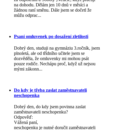
na dohodu. Dělám jen 10 dnů v měsíci a
žádnou raní směnu. Dále jsem se dočetl že
můžu odprac...
Psaní omluvenek po dosažení zletilosti
Dobrý den, studuji na gymnáziu 3.ročník, jsem
plnoletá, ale od třídního učitele jsem se
dozvěděla, že omluvenky mi mohou psát
pouze rodiče. Nechápu proč, když už nejsou
mými zákonn...
Do kdy je třeba zaslat zaměstnavateli
neschopenka
Dobrý den, do kdy jsem povinna zaslat
zaměstnavateli neschopenku?
Odpověď:
Vážená paní,
neschopenku je nutné doručit zaměstnavateli