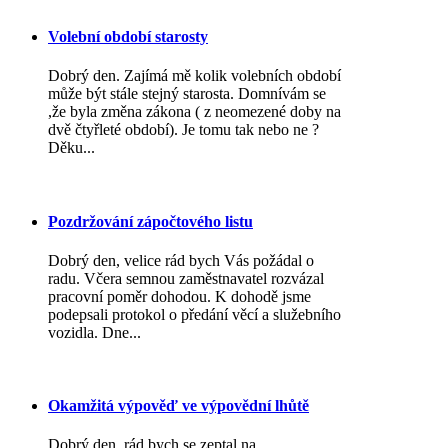
Volební období starosty
Dobrý den. Zajímá mě kolik volebních období
může být stále stejný starosta. Domnívám se
,že byla změna zákona ( z neomezené doby na
dvě čtyřleté období). Je tomu tak nebo ne ?
Děku...
Pozdržování zápočtového listu
Dobrý den, velice rád bych Vás požádal o
radu. Včera semnou zaměstnavatel rozvázal
pracovní poměr dohodou. K dohodě jsme
podepsali protokol o předání věcí a služebního
vozidla. Dne...
Okamžitá výpověď ve výpovědní lhůtě
Dobrý den, rád bych se zeptal na