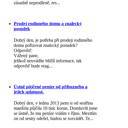
zásadně neprodleně, res...
Prodej rodinného domu a znalecký
posudek
Dobrý den, je potřeba při prodeji rodinného
domu pořizovat znalecký posudek?
Odpověď:
Vážený pane,
jelikož neuvádíte bližší informace, tak
odpověď bude reag...
Ústně půjčené peníze od příbuzného a
jejich splatnost.
Dobrý den, v lednu 2013 jsem si od sestřina
manžela půjčila 10 tisíc korun. Domluvili jsme
se ústně, že mu peníze vrátím v říjnu. Mezitím
on od sestry odešel, budou se rozvádět. Te...