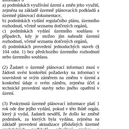
a) podmínkách využívání území a změn jeho využití,
zejména na základě územně plánovacích podkladů a
územně plánovací dokumentace,
b) podmínkách vydání regulačního plánu, územního
rozhodnutí, včetně seznamu dotčených orgánů,
c) podmínkách vydání územního souhlasu v
případech, kdy je možno jím nahradit územní
rozhodnutí, včetně seznamu dotčených orgánů,
d) podmínkách provedení jednoduchých staveb (§
104 odst. 1) bez předchozího územního rozhodnutí
nebo územního souhlasu.
(2) Žadatel o územně plánovací informaci musí v
žádosti uvést konkrétní požadavky na informaci v
souvislosti se svým záměrem na změnu v území a
konkrétní údaje o svém záměru, zejména účel a
technické provedení stavby nebo jiného opatření v
území.
(3) Poskytnutá územně plánovací informace platí 1
rok ode dne jejího vydání, pokud v této lhůtě orgán,
který ji vydal, žadateli nesdělí, že došlo ke změně
podmínek, za kterých byla vydána, zejména na
základě provedení aktualizace příslušných územně