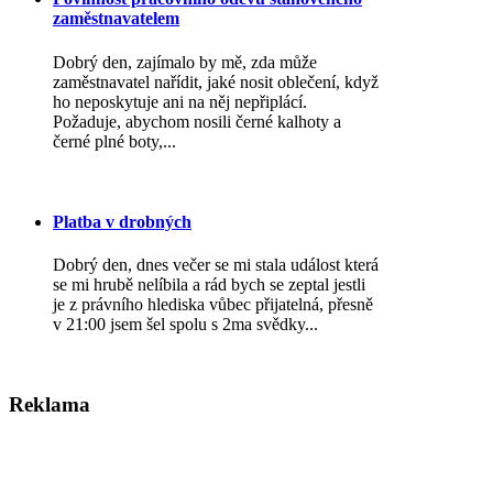
zaměstnavatelem
Dobrý den, zajímalo by mě, zda může
zaměstnavatel nařídit, jaké nosit oblečení, když
ho neposkytuje ani na něj nepřiplácí.
Požaduje, abychom nosili černé kalhoty a
černé plné boty,...
Platba v drobných
Dobrý den, dnes večer se mi stala událost která
se mi hrubě nelíbila a rád bych se zeptal jestli
je z právního hlediska vůbec přijatelná, přesně
v 21:00 jsem šel spolu s 2ma svědky...
Reklama