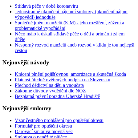
Střídavá péče v době koronaviru
Jednostranné ukončení nájemní smlouvy (ukončení nájmu
výpovědí) jednoduše
Společné jmění manželů (SJM) - jeho rozšíření, zúžení a
problematické vypořádání
Něco málo k úskalí střídavé péče o děti a primární zájem
dítěte
Nesporný rozvod manželů aneb rozvod v klidu je tou nejlepší
cestou
Nejnovější
návody
Krácení plnění pojišťovnou, amortizace a skutečná škoda
Platnost úředně ověřených podpisu na Slovensku
Přechod dědictví na děti a vnoučata
Zákonné důvody vydědění dle NOZ
Bezplatná právní poradna Uherské Hradiště
Nejnovější
smlouvy
Vzor čestného prohlášení pro opuštění okresu
Formulář pro opuštění okresu
Darovací smlouva movitá věc
Smlouva o peněžité půjčce