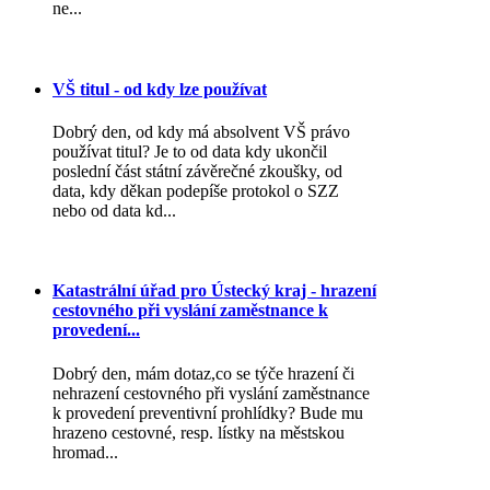
ne...
VŠ titul - od kdy lze používat
Dobrý den, od kdy má absolvent VŠ právo
používat titul? Je to od data kdy ukončil
poslední část státní závěrečné zkoušky, od
data, kdy děkan podepíše protokol o SZZ
nebo od data kd...
Katastrální úřad pro Ústecký kraj - hrazení
cestovného při vyslání zaměstnance k
provedení...
Dobrý den, mám dotaz,co se týče hrazení či
nehrazení cestovného při vyslání zaměstnance
k provedení preventivní prohlídky? Bude mu
hrazeno cestovné, resp. lístky na městskou
hromad...