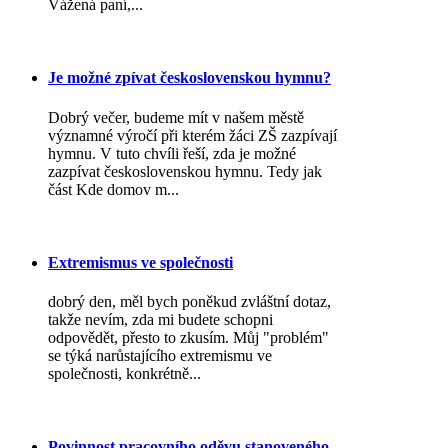
Vážená paní,...
Je možné zpívat československou hymnu?
Dobrý večer, budeme mít v našem městě
významné výročí při kterém žáci ZŠ zazpívají
hymnu. V tuto chvíli řeší, zda je možné
zazpívat československou hymnu. Tedy jak
část Kde domov m...
Extremismus ve společnosti
dobrý den, měl bych poněkud zvláštní dotaz,
takže nevím, zda mi budete schopni
odpovědět, přesto to zkusím. Můj "problém"
se týká narůstajícího extremismu ve
společnosti, konkrétně...
Povinnost pracovního oděvu stanoveného