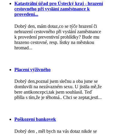
Katastrální úřad pro Ústecký kraj - hrazení
cestovného při vyslání zaměstnance k
provedení...
Dobrý den, mám dotaz,co se týče hrazení či
nehrazení cestovného při vyslání zaměstnance
k provedení preventivní prohlídky? Bude mu
hrazeno cestovné, resp. lístky na městskou
hromad...
Placení výživného
Dobrý den,poznal jsem slečnu a oba jsme se
domluvili na nezávazném sexu. U jistila mě,že
bere antikoncepci,tak jsem souhlasil. Teď
přišla s tím,že je těhotná.. Chci se zeptat,jestl...
Poškození bankovek
Dobrý den , měl bych na vás dotaz nikde se