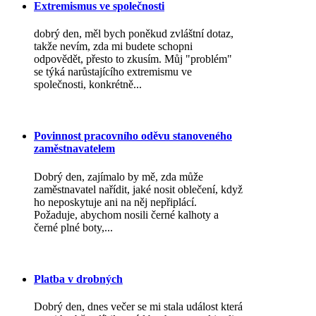
Extremismus ve společnosti
dobrý den, měl bych poněkud zvláštní dotaz,
takže nevím, zda mi budete schopni
odpovědět, přesto to zkusím. Můj "problém"
se týká narůstajícího extremismu ve
společnosti, konkrétně...
Povinnost pracovního oděvu stanoveného
zaměstnavatelem
Dobrý den, zajímalo by mě, zda může
zaměstnavatel nařídit, jaké nosit oblečení, když
ho neposkytuje ani na něj nepřiplácí.
Požaduje, abychom nosili černé kalhoty a
černé plné boty,...
Platba v drobných
Dobrý den, dnes večer se mi stala událost která