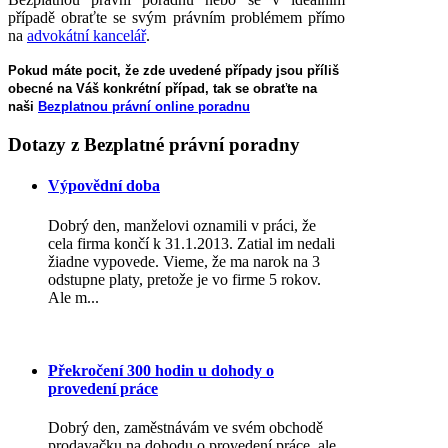
případě obraťte se svým právním problémem přímo
na
advokátní kancelář
.
Pokud máte pocit, že zde uvedené případy jsou příliš
obecné na Váš konkrétní případ, tak se obraťte na
naši
Bezplatnou právní online poradnu
Dotazy
z Bezplatné právní poradny
Výpovědní doba
Dobrý den, manželovi oznamili v práci, že
cela firma končí k 31.1.2013. Zatial im nedali
žiadne vypovede. Vieme, že ma narok na 3
odstupne platy, pretože je vo firme 5 rokov.
Ale m...
Překročení 300 hodin u dohody o
provedení práce
Dobrý den, zaměstnávám ve svém obchodě
prodavačku na dohodu o provedení práce, ale