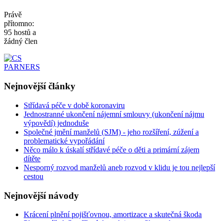
Právě
přítomno:
95 hostů a
žádný člen
Nejnovější
články
Střídavá péče v době koronaviru
Jednostranné ukončení nájemní smlouvy (ukončení nájmu
výpovědí) jednoduše
Společné jmění manželů (SJM) - jeho rozšíření, zúžení a
problematické vypořádání
Něco málo k úskalí střídavé péče o děti a primární zájem
dítěte
Nesporný rozvod manželů aneb rozvod v klidu je tou nejlepší
cestou
Nejnovější
návody
Krácení plnění pojišťovnou, amortizace a skutečná škoda