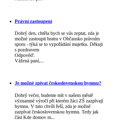
Právní zastoupení
Dobrý den, chtěla bych se vás zeptat, zda je
možné zastoupit bratra v Občansko právním
sporu - týká se to vypořádání majetku. Děkuji
s pozdravem
Odpověď:
Vážená paní,...
Je možné zpívat československou hymnu?
Dobrý večer, budeme mít v našem městě
významné výročí při kterém žáci ZŠ zazpívají
hymnu. V tuto chvíli řeší, zda je možné
zazpívat československou hymnu. Tedy jak
část Kde domov m...