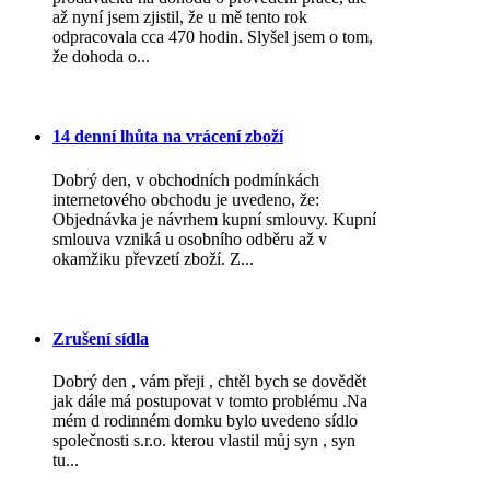
až nyní jsem zjistil, že u mě tento rok
odpracovala cca 470 hodin. Slyšel jsem o tom,
že dohoda o...
14 denní lhůta na vrácení zboží
Dobrý den, v obchodních podmínkách
internetového obchodu je uvedeno, že:
Objednávka je návrhem kupní smlouvy. Kupní
smlouva vzniká u osobního odběru až v
okamžiku převzetí zboží. Z...
Zrušení sídla
Dobrý den , vám přeji , chtěl bych se dovědět
jak dále má postupovat v tomto problému .Na
mém d rodinném domku bylo uvedeno sídlo
společnosti s.r.o. kterou vlastil můj syn , syn
tu...