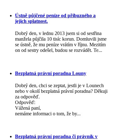
Ústně půjčené peníze od příbuzného a
jejich splatnost.
Dobrý den, v lednu 2013 jsem si od sestřina
manžela půjčila 10 tisíc korun. Domluvili jsme
se ústně, že mu peníze vrátím v říjnu. Mezitím
on od sestry odešel, budou se rozvádět. Te...
Bezplatná právní poradna Louny
Dobrý den, chci se zeptat, jestli je v Lounech
nebo v okolí bezplatná právní poradna? Děkuji
za odpověď.
Odpověď:
Vážená paní,
nemáme informaci o tom, že by...
Bezplatná právní poradna či právník v