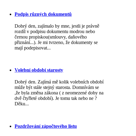
Podpis různých dokumentů
Dobrý den, zajímalo by mne, jestli je právně
rozdíl v podpisu dokumentu modrou nebo
černou propiskou(smlouvy, daňového
přiznání...). Je mi tvrzeno, že dokumenty se
mají podepisovat...
Volební období starosty
Dobrý den. Zajímá mě kolik volebních období
může být stále stejný starosta. Domnívám se
,že byla změna zákona ( z neomezené doby na
dvě čtyřleté období). Je tomu tak nebo ne ?
Děku...
Pozdržování zápočtového listu