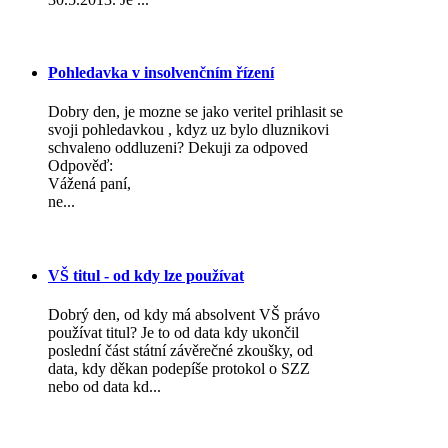
Pohledavka v insolvenčním řízení
Dobry den, je mozne se jako veritel prihlasit se
svoji pohledavkou , kdyz uz bylo dluznikovi
schvaleno oddluzeni? Dekuji za odpoved
Odpověď:
Vážená paní,
ne...
VŠ titul - od kdy lze používat
Dobrý den, od kdy má absolvent VŠ právo
používat titul? Je to od data kdy ukončil
poslední část státní závěrečné zkoušky, od
data, kdy děkan podepíše protokol o SZZ
nebo od data kd...