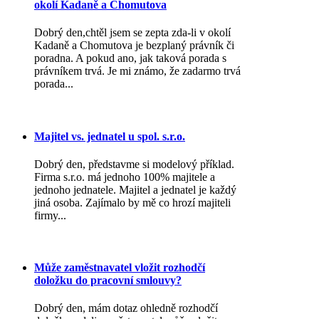
okolí Kadaně a Chomutova
Dobrý den,chtěl jsem se zepta zda-li v okolí
Kadaně a Chomutova je bezplaný právník či
poradna. A pokud ano, jak taková porada s
právníkem trvá. Je mi známo, že zadarmo trvá
porada...
Majitel vs. jednatel u spol. s.r.o.
Dobrý den, představme si modelový příklad.
Firma s.r.o. má jednoho 100% majitele a
jednoho jednatele. Majitel a jednatel je každý
jiná osoba. Zajímalo by mě co hrozí majiteli
firmy...
Může zaměstnavatel vložit rozhodčí
doložku do pracovní smlouvy?
Dobrý den, mám dotaz ohledně rozhodčí