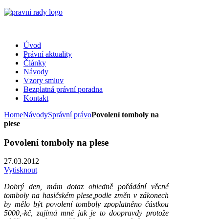
Úvod
Právní aktuality
Články
Návody
Vzory smluv
Bezplatná právní poradna
Kontakt
Home
Návody
Správní právo
Povolení tomboly na
plese
Povolení tomboly na plese
27.03.2012
Vytisknout
Dobrý den, mám dotaz ohledně pořádání věcné
tomboly na hasičském plese,podle změn v zákonech
by mělo být povolení tomboly zpoplatněno částkou
5000,-kč, zajímá mně jak je to doopravdy protože