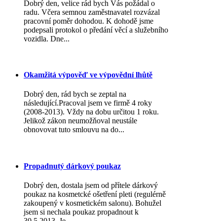
Dobrý den, velice rád bych Vás požádal o
radu. Včera semnou zaměstnavatel rozvázal
pracovní poměr dohodou. K dohodě jsme
podepsali protokol o předání věcí a služebního
vozidla. Dne...
Okamžitá výpověď ve výpovědní lhůtě
Dobrý den, rád bych se zeptal na
následující.Pracoval jsem ve firmě 4 roky
(2008-2013). Vždy na dobu určitou 1 roku.
Jelikož zákon neumožňoval neustále
obnovovat tuto smlouvu na do...
Propadnutý dárkový poukaz
Dobrý den, dostala jsem od přítele dárkový
poukaz na kosmetcké ošetření pleti (regulérně
zakoupený v kosmetickém salonu). Bohužel
jsem si nechala poukaz propadnout k
30.5.2013. Je ...