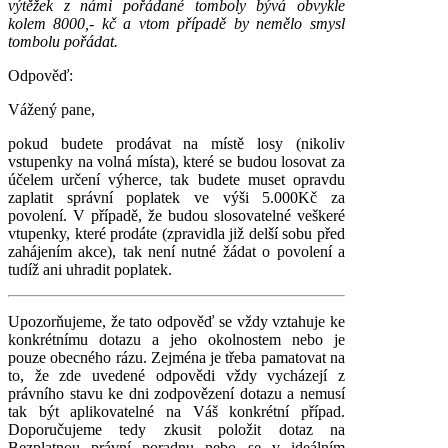
výtěžek z námi pořádané tomboly bývá obvykle
kolem 8000,- kč a vtom případě by nemělo smysl
tombolu pořádat.
Odpověď:
Vážený pane,
pokud budete prodávat na místě losy (nikoliv
vstupenky na volná místa), které se budou losovat za
účelem určení výherce, tak budete muset opravdu
zaplatit správní poplatek ve výši 5.000Kč za
povolení. V případě, že budou slosovatelné veškeré
vtupenky, které prodáte (zpravidla již delší sobu před
zahájením akce), tak není nutné žádat o povolení a
tudíž ani uhradit poplatek.
Upozorňujeme, že tato odpověď se vždy vztahuje ke
konkrétnímu dotazu a jeho okolnostem nebo je
pouze obecného rázu. Zejména je třeba pamatovat na
to, že zde uvedené odpovědi vždy vycházejí z
právního stavu ke dni zodpovězení dotazu a nemusí
tak být aplikovatelné na Váš konkrétní případ.
Doporučujeme tedy zkusit položit dotaz na
Bezplatnou právní poradnu nebo se v ideálním