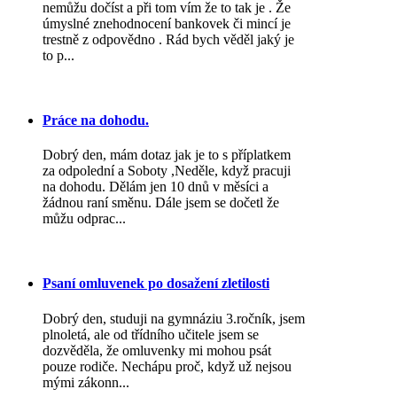
nemůžu dočíst a při tom vím že to tak je . Že
úmyslné znehodnocení bankovek či mincí je
trestně z odpovědno . Rád bych věděl jaký je
to p...
Práce na dohodu.
Dobrý den, mám dotaz jak je to s příplatkem
za odpolední a Soboty ,Neděle, když pracuji
na dohodu. Dělám jen 10 dnů v měsíci a
žádnou raní směnu. Dále jsem se dočetl že
můžu odprac...
Psaní omluvenek po dosažení zletilosti
Dobrý den, studuji na gymnáziu 3.ročník, jsem
plnoletá, ale od třídního učitele jsem se
dozvěděla, že omluvenky mi mohou psát
pouze rodiče. Nechápu proč, když už nejsou
mými zákonn...