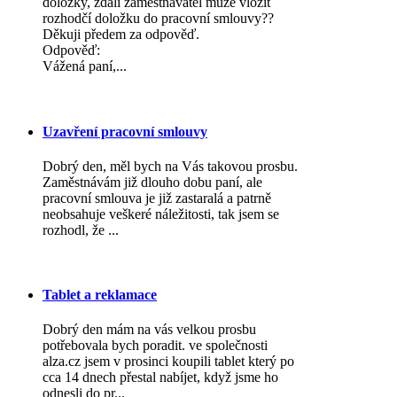
doložky, zdali zaměstnavatel může vložit
rozhodčí doložku do pracovní smlouvy??
Děkuji předem za odpověď.
Odpověď:
Vážená paní,...
Uzavření pracovní smlouvy
Dobrý den, měl bych na Vás takovou prosbu.
Zaměstnávám již dlouho dobu paní, ale
pracovní smlouva je již zastaralá a patrně
neobsahuje veškeré náležitosti, tak jsem se
rozhodl, že ...
Tablet a reklamace
Dobrý den mám na vás velkou prosbu
potřebovala bych poradit. ve společnosti
alza.cz jsem v prosinci koupili tablet který po
cca 14 dnech přestal nabíjet, když jsme ho
odnesli do pr...