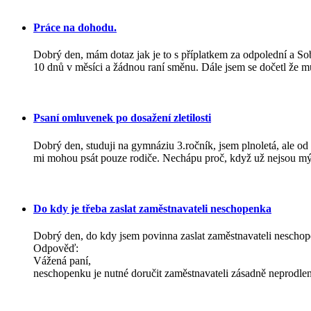
Práce na dohodu.
Dobrý den, mám dotaz jak je to s příplatkem za odpolední a So
10 dnů v měsíci a žádnou raní směnu. Dále jsem se dočetl že m
Psaní omluvenek po dosažení zletilosti
Dobrý den, studuji na gymnáziu 3.ročník, jsem plnoletá, ale od
mi mohou psát pouze rodiče. Nechápu proč, když už nejsou mý
Do kdy je třeba zaslat zaměstnavateli neschopenka
Dobrý den, do kdy jsem povinna zaslat zaměstnavateli nescho
Odpověď:
Vážená paní,
neschopenku je nutné doručit zaměstnavateli zásadně neprodleně