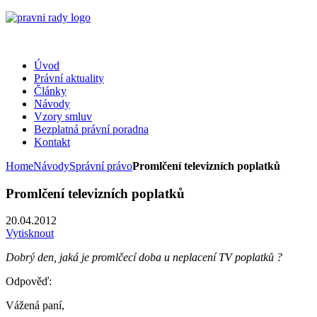
Úvod
Právní aktuality
Články
Návody
Vzory smluv
Bezplatná právní poradna
Kontakt
Home
Návody
Správní právo
Promlčení televizních poplatků
Promlčení televizních poplatků
20.04.2012
Vytisknout
Dobrý den, jaká je promlčecí doba u neplacení TV poplatků ?
Odpověď:
Vážená paní,