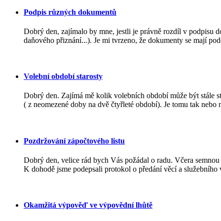
Podpis různých dokumentů
Dobrý den, zajímalo by mne, jestli je právně rozdíl v podpis
daňového přiznání...). Je mi tvrzeno, že dokumenty se mají pode
Volební období starosty
Dobrý den. Zajímá mě kolik volebních období může být stále s
( z neomezené doby na dvě čtyřleté období). Je tomu tak nebo 
Pozdržování zápočtového listu
Dobrý den, velice rád bych Vás požádal o radu. Včera semnou
K dohodě jsme podepsali protokol o předání věcí a služebního v
Okamžitá výpověď ve výpovědní lhůtě