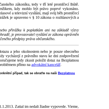
nského zákoníku, tedy v tří leté promlčecí lhůtě.
okamžikem, kdy mohlo být právo poprvé vykonáno.
lasové a televizní vysílání, mají svůj běh promlčecí
řirážek je upraveno v § 10 zákona o rozhlasových a
 nebo přirážku k poplatkům ani na základě výzvy
úhradě, je provozovatel vysílání ze zákona oprávněn
určeného předpisy práva občanského.
dotazu a jeho okolnostem nebo je pouze obecného
ždy vycházejí z právního stavu ke dni zodpovězení
oručujeme tedy zkusit položit dotaz na Bezplatnou
m problémem přímo na
advokátní kancelář
.
nkrétní případ, tak se obraťte na naši
Bezplatnou
31.1.2013. Zatial im nedali žiadne vypovede. Vieme,