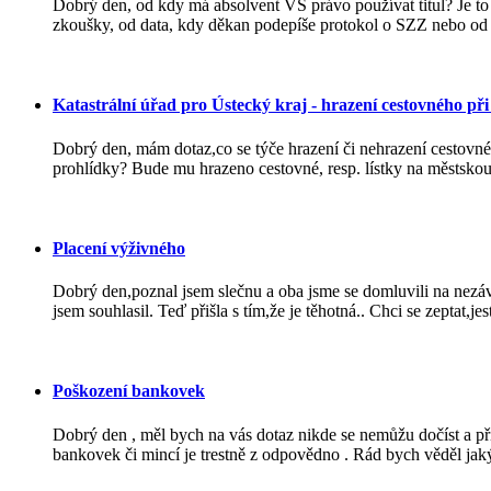
Dobrý den, od kdy má absolvent VŠ právo používat titul? Je to 
zkoušky, od data, kdy děkan podepíše protokol o SZZ nebo od d
Katastrální úřad pro Ústecký kraj - hrazení cestovného při
Dobrý den, mám dotaz,co se týče hrazení či nehrazení cestovné
prohlídky? Bude mu hrazeno cestovné, resp. lístky na městskou
Placení výživného
Dobrý den,poznal jsem slečnu a oba jsme se domluvili na nezáv
jsem souhlasil. Teď přišla s tím,že je těhotná.. Chci se zeptat,jest
Poškození bankovek
Dobrý den , měl bych na vás dotaz nikde se nemůžu dočíst a př
bankovek či mincí je trestně z odpovědno . Rád bych věděl jaký 