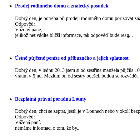
Prodej rodinného domu a znalecký posudek
Dobrý den, je potřeba při prodeji rodinného domu pořizovat z
Odpověď:
Vážený pane,
jelikož neuvádíte bližší informace, tak odpověď bude reag...
Ústně půjčené peníze od příbuzného a jejich splatnost.
Dobrý den, v lednu 2013 jsem si od sestřina manžela půjčila 10
vrátím v říjnu. Mezitím on od sestry odešel, budou se rozvádět. 
Bezplatná právní poradna Louny
Dobrý den, chci se zeptat, jestli je v Lounech nebo v okolí be
Odpověď:
Vážená paní,
nemáme informaci o tom, že by...