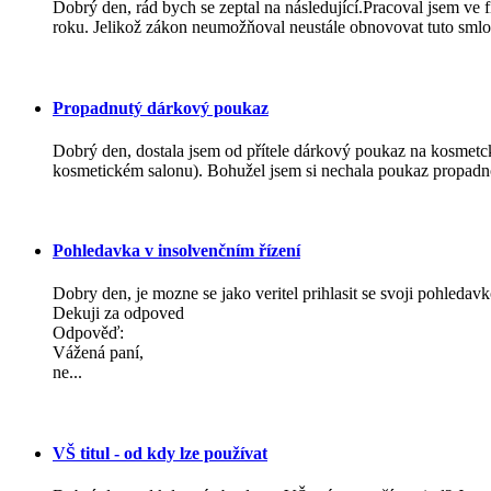
Dobrý den, rád bych se zeptal na následující.Pracoval jsem ve
roku. Jelikož zákon neumožňoval neustále obnovovat tuto smlo
Propadnutý dárkový poukaz
Dobrý den, dostala jsem od přítele dárkový poukaz na kosmetck
kosmetickém salonu). Bohužel jsem si nechala poukaz propadnou
Pohledavka v insolvenčním řízení
Dobry den, je mozne se jako veritel prihlasit se svoji pohleda
Dekuji za odpoved
Odpověď:
Vážená paní,
ne...
VŠ titul - od kdy lze používat