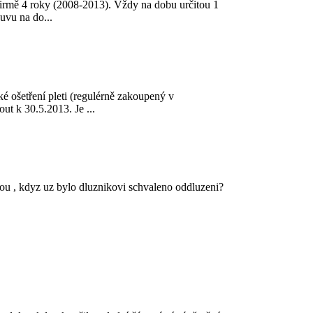
 firmě 4 roky (2008-2013). Vždy na dobu určitou 1
uvu na do...
é ošetření pleti (regulérně zakoupený v
t k 30.5.2013. Je ...
vkou , kdyz uz bylo dluznikovi schvaleno oddluzeni?