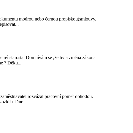
u dokumentu modrou nebo černou propiskou(smlouvy,
pisovat...
tejný starosta. Domnívám se ,že byla změna zákona
ne ? Děku...
 zaměstnavatel rozvázal pracovní poměr dohodou.
ozidla. Dne...