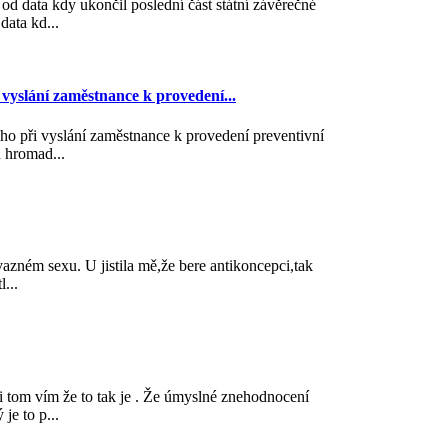
od data kdy ukončil poslední část státní závěrečné
ata kd...
 vyslání zaměstnance k provedení...
ho při vyslání zaměstnance k provedení preventivní
 hromad...
azném sexu. U jistila mě,že bere antikoncepci,tak
l...
i tom vím že to tak je . Že úmyslné znehodnocení
je to p...