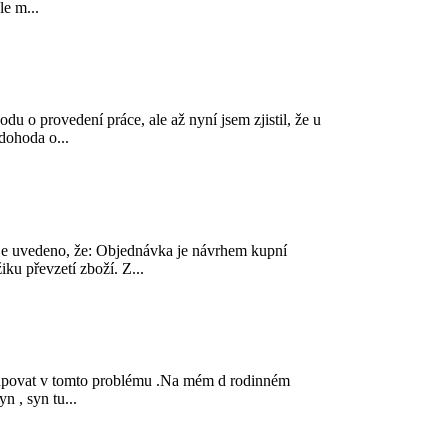
le m...
o provedení práce, ale až nyní jsem zjistil, že u
dohoda o...
e uvedeno, že: Objednávka je návrhem kupní
u převzetí zboží. Z...
stupovat v tomto problému .Na mém d rodinném
n , syn tu...