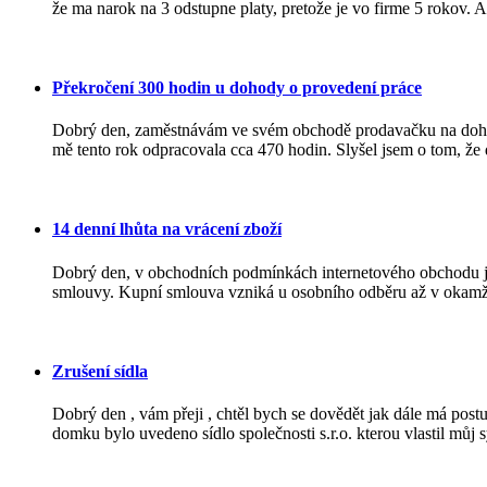
že ma narok na 3 odstupne platy, pretože je vo firme 5 rokov. A
Překročení 300 hodin u dohody o provedení práce
Dobrý den, zaměstnávám ve svém obchodě prodavačku na dohodu 
mě tento rok odpracovala cca 470 hodin. Slyšel jsem o tom, že 
14 denní lhůta na vrácení zboží
Dobrý den, v obchodních podmínkách internetového obchodu j
smlouvy. Kupní smlouva vzniká u osobního odběru až v okamžik
Zrušení sídla
Dobrý den , vám přeji , chtěl bych se dovědět jak dále má po
domku bylo uvedeno sídlo společnosti s.r.o. kterou vlastil můj sy