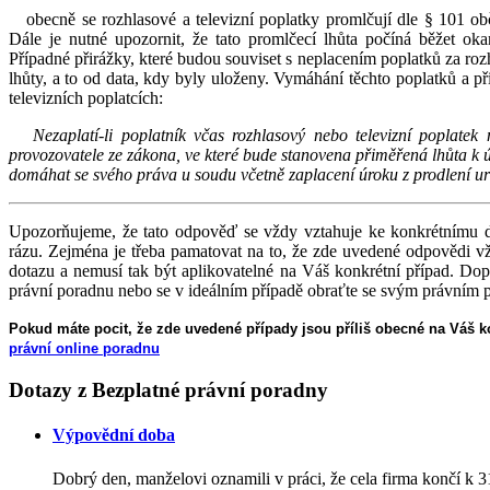
obecně se rozhlasové a televizní poplatky promlčují dle § 101 obča
Dále je nutné upozornit, že tato promlčecí lhůta počíná běžet 
Případné přirážky, které budou souviset s neplacením poplatků za rozh
lhůty, a to od data, kdy byly uloženy. Vymáhání těchto poplatků a p
televizních poplatcích:
Nezaplatí-li poplatník včas rozhlasový nebo televizní poplatek
provozovatele ze zákona, ve které bude stanovena přiměřená lhůta k 
domáhat se svého práva u soudu včetně zaplacení úroku z prodlení 
Upozorňujeme, že tato odpověď se vždy vztahuje ke konkrétnímu 
rázu. Zejména je třeba pamatovat na to, že zde uvedené odpovědi v
dotazu a nemusí tak být aplikovatelné na Váš konkrétní případ. Dop
právní poradnu nebo se v ideálním případě obraťte se svým právní
Pokud máte pocit, že zde uvedené případy jsou příliš obecné na Váš ko
právní online poradnu
Dotazy
z Bezplatné právní poradny
Výpovědní doba
Dobrý den, manželovi oznamili v práci, že cela firma končí k 