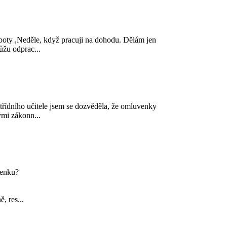
boty ,Neděle, když pracuji na dohodu. Dělám jen
ůžu odprac...
 třídního učitele jsem se dozvěděla, že omluvenky
mi zákonn...
penku?
, res...