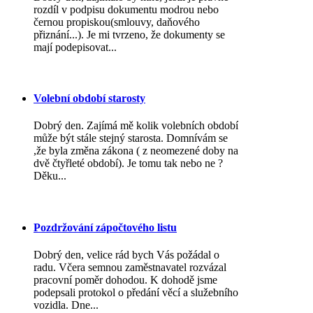
rozdíl v podpisu dokumentu modrou nebo
černou propiskou(smlouvy, daňového
přiznání...). Je mi tvrzeno, že dokumenty se
mají podepisovat...
Volební období starosty
Dobrý den. Zajímá mě kolik volebních období
může být stále stejný starosta. Domnívám se
,že byla změna zákona ( z neomezené doby na
dvě čtyřleté období). Je tomu tak nebo ne ?
Děku...
Pozdržování zápočtového listu
Dobrý den, velice rád bych Vás požádal o
radu. Včera semnou zaměstnavatel rozvázal
pracovní poměr dohodou. K dohodě jsme
podepsali protokol o předání věcí a služebního
vozidla. Dne...