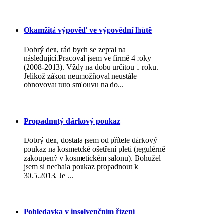
Okamžitá výpověď ve výpovědní lhůtě
Dobrý den, rád bych se zeptal na
následující.Pracoval jsem ve firmě 4 roky
(2008-2013). Vždy na dobu určitou 1 roku.
Jelikož zákon neumožňoval neustále
obnovovat tuto smlouvu na do...
Propadnutý dárkový poukaz
Dobrý den, dostala jsem od přítele dárkový
poukaz na kosmetcké ošetření pleti (regulérně
zakoupený v kosmetickém salonu). Bohužel
jsem si nechala poukaz propadnout k
30.5.2013. Je ...
Pohledavka v insolvenčním řízení