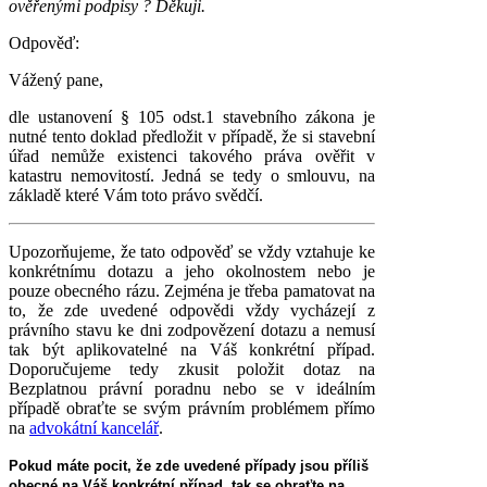
ověřenými podpisy ? Děkuji.
Odpověď:
Vážený pane,
dle ustanovení § 105 odst.1 stavebního zákona je
nutné tento doklad předložit v případě, že si stavební
úřad nemůže existenci takového práva ověřit v
katastru nemovitostí. Jedná se tedy o smlouvu, na
základě které Vám toto právo svědčí.
Upozorňujeme, že tato odpověď se vždy vztahuje ke
konkrétnímu dotazu a jeho okolnostem nebo je
pouze obecného rázu. Zejména je třeba pamatovat na
to, že zde uvedené odpovědi vždy vycházejí z
právního stavu ke dni zodpovězení dotazu a nemusí
tak být aplikovatelné na Váš konkrétní případ.
Doporučujeme tedy zkusit položit dotaz na
Bezplatnou právní poradnu nebo se v ideálním
případě obraťte se svým právním problémem přímo
na
advokátní kancelář
.
Pokud máte pocit, že zde uvedené případy jsou příliš
obecné na Váš konkrétní případ, tak se obraťte na