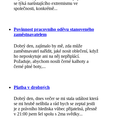
se týká narůstajícího extremismu ve
společnosti, konkrétně...
Povinnost pracovního oděvu stanoveného
zaměstnavatelem
Dobrý den, zajímalo by mě, zda může
zaměstnavatel nařídit, jaké nosit oblečení, když
ho neposkytuje ani na něj nepřiplácí.
Požaduje, abychom nosili černé kalhoty a
černé plné boty,...
Platba v drobných
Dobrý den, dnes večer se mi stala událost která
se mi hrubě nelíbila a rád bych se zeptal jestli
je z právního hlediska vůbec přijatelná, přesně
v 21:00 jsem šel spolu s 2ma svědky...