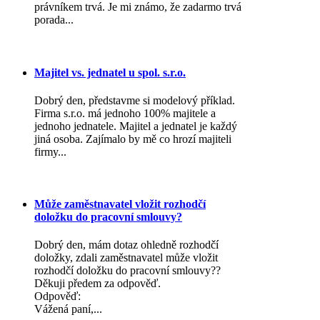
právníkem trvá. Je mi známo, že zadarmo trvá
porada...
Majitel vs. jednatel u spol. s.r.o.
Dobrý den, představme si modelový příklad.
Firma s.r.o. má jednoho 100% majitele a
jednoho jednatele. Majitel a jednatel je každý
jiná osoba. Zajímalo by mě co hrozí majiteli
firmy...
Může zaměstnavatel vložit rozhodčí
doložku do pracovní smlouvy?
Dobrý den, mám dotaz ohledně rozhodčí
doložky, zdali zaměstnavatel může vložit
rozhodčí doložku do pracovní smlouvy??
Děkuji předem za odpověď.
Odpověď:
Vážená paní,...