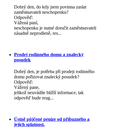
Dobrý den, do kdy jsem povinna zaslat
zaměstnavateli neschopenku?
Odpověď:
Vážená paní,
neschopenku je nutné doručit zaměstnavateli
zásadně neprodleně, res...
Prodej rodinného domu a znalecký
posudek
Dobrý den, je potřeba při prodeji rodinného
domu pořizovat znalecký posudek?
Odpověď:
Vážený pane,
jelikož neuvádíte bližší informace, tak
odpověď bude reag...
Ústně půjčené peníze od příbuzného a
jejich splatnost.