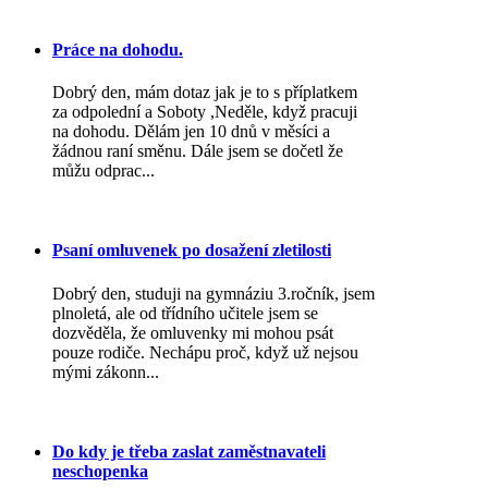
Práce na dohodu.
Dobrý den, mám dotaz jak je to s příplatkem
za odpolední a Soboty ,Neděle, když pracuji
na dohodu. Dělám jen 10 dnů v měsíci a
žádnou raní směnu. Dále jsem se dočetl že
můžu odprac...
Psaní omluvenek po dosažení zletilosti
Dobrý den, studuji na gymnáziu 3.ročník, jsem
plnoletá, ale od třídního učitele jsem se
dozvěděla, že omluvenky mi mohou psát
pouze rodiče. Nechápu proč, když už nejsou
mými zákonn...
Do kdy je třeba zaslat zaměstnavateli
neschopenka