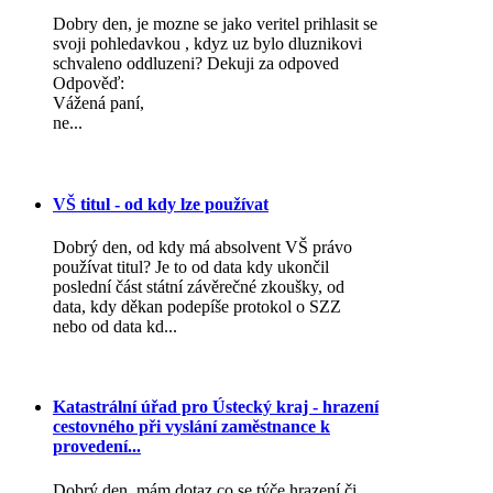
Dobry den, je mozne se jako veritel prihlasit se
svoji pohledavkou , kdyz uz bylo dluznikovi
schvaleno oddluzeni? Dekuji za odpoved
Odpověď:
Vážená paní,
ne...
VŠ titul - od kdy lze používat
Dobrý den, od kdy má absolvent VŠ právo
používat titul? Je to od data kdy ukončil
poslední část státní závěrečné zkoušky, od
data, kdy děkan podepíše protokol o SZZ
nebo od data kd...
Katastrální úřad pro Ústecký kraj - hrazení
cestovného při vyslání zaměstnance k
provedení...
Dobrý den, mám dotaz,co se týče hrazení či