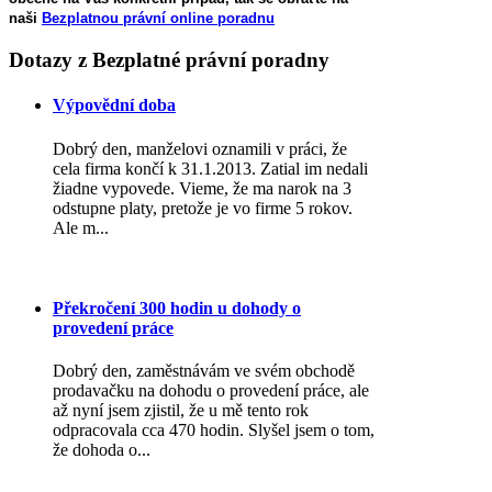
naši
Bezplatnou právní online poradnu
Dotazy
z Bezplatné právní poradny
Výpovědní doba
Dobrý den, manželovi oznamili v práci, že
cela firma končí k 31.1.2013. Zatial im nedali
žiadne vypovede. Vieme, že ma narok na 3
odstupne platy, pretože je vo firme 5 rokov.
Ale m...
Překročení 300 hodin u dohody o
provedení práce
Dobrý den, zaměstnávám ve svém obchodě
prodavačku na dohodu o provedení práce, ale
až nyní jsem zjistil, že u mě tento rok
odpracovala cca 470 hodin. Slyšel jsem o tom,
že dohoda o...