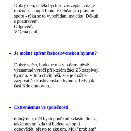
Dobrý den, chtěla bych se vás zeptat, zda je
možné zastoupit bratra v Občansko právním
sporu - týká se to vypořádání majetku. Děkuji
s pozdravem
Odpověď:
Vážená paní,...
Je možné zpívat československou hymnu?
Dobrý večer, budeme mít v našem městě
významné výročí při kterém žáci ZŠ zazpívají
hymnu. V tuto chvíli řeší, zda je možné
zazpívat československou hymnu. Tedy jak
část Kde domov m...
Extremismus ve společnosti
dobrý den, měl bych poněkud zvláštní dotaz,
takže nevím, zda mi budete schopni
odpovědět, přesto to zkusím. Můj "problém"