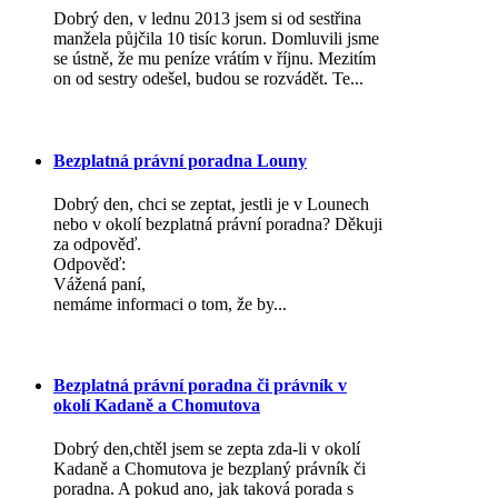
Dobrý den, v lednu 2013 jsem si od sestřina
manžela půjčila 10 tisíc korun. Domluvili jsme
se ústně, že mu peníze vrátím v říjnu. Mezitím
on od sestry odešel, budou se rozvádět. Te...
Bezplatná právní poradna Louny
Dobrý den, chci se zeptat, jestli je v Lounech
nebo v okolí bezplatná právní poradna? Děkuji
za odpověď.
Odpověď:
Vážená paní,
nemáme informaci o tom, že by...
Bezplatná právní poradna či právník v
okolí Kadaně a Chomutova
Dobrý den,chtěl jsem se zepta zda-li v okolí
Kadaně a Chomutova je bezplaný právník či
poradna. A pokud ano, jak taková porada s