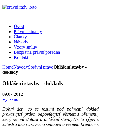
Úvod
Právní aktuality
Články
Návody
Vzory smluv
Bezplatná právní poradna
Kontakt
Home
Návody
Správní právo
Ohlášení stavby -
doklady
Ohlášení stavby - doklady
09.07.2012
Vytisknout
Dobrý den, co se rozumí pod pojmem" doklad
prokazující právo odpovídající věcnému břemenu,
který se má doložit k ohlášení stavby?Je to výpis z
katastru nebo uzavřená smlouva o věcném břemeni s