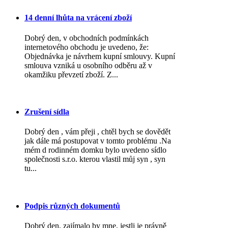
14 denní lhůta na vrácení zboží
Dobrý den, v obchodních podmínkách
internetového obchodu je uvedeno, že:
Objednávka je návrhem kupní smlouvy. Kupní
smlouva vzniká u osobního odběru až v
okamžiku převzetí zboží. Z...
Zrušení sídla
Dobrý den , vám přeji , chtěl bych se dovědět
jak dále má postupovat v tomto problému .Na
mém d rodinném domku bylo uvedeno sídlo
společnosti s.r.o. kterou vlastil můj syn , syn
tu...
Podpis různých dokumentů
Dobrý den, zajímalo by mne, jestli je právně