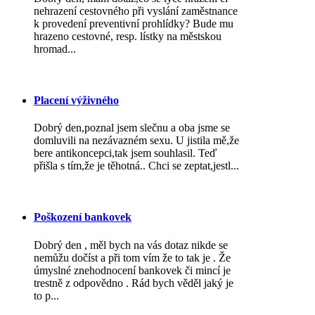
nehrazení cestovného při vyslání zaměstnance
k provedení preventivní prohlídky? Bude mu
hrazeno cestovné, resp. lístky na městskou
hromad...
Placení výživného
Dobrý den,poznal jsem slečnu a oba jsme se
domluvili na nezávazném sexu. U jistila mě,že
bere antikoncepci,tak jsem souhlasil. Teď
přišla s tím,že je těhotná.. Chci se zeptat,jestl...
Poškození bankovek
Dobrý den , měl bych na vás dotaz nikde se
nemůžu dočíst a při tom vím že to tak je . Že
úmyslné znehodnocení bankovek či mincí je
trestně z odpovědno . Rád bych věděl jaký je
to p...