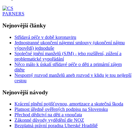
Nejnovější
články
Střídavá péče v době koronaviru
Jednostranné ukončení nájemní smlouvy (ukončení nájmu
výpovědí) jednoduše
Společné jmění manželů (SJM) - jeho rozšíření, zúžení a
problematické vypořádání
Něco málo k úskalí střídavé péče o děti a primární zájem
dítěte
Nesporný rozvod manželů aneb rozvod v klidu je tou nejlepší
cestou
Nejnovější
návody
Krácení plnění pojišťovnou, amortizace a skutečná škoda
Platnost úředně ověřených podpisu na Slovensku
Přechod dědictví na děti a vnoučata
Zákonné důvody vydědění dle NOZ
Bezplatná právní poradna Uherské Hradiště