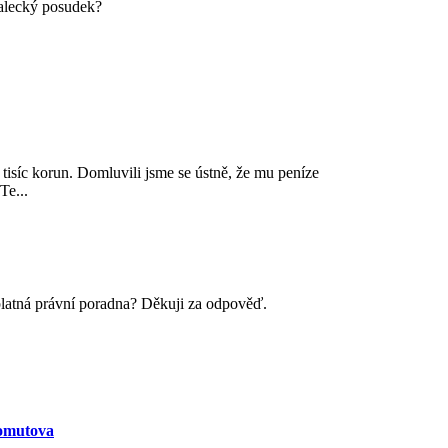
nalecký posudek?
 tisíc korun. Domluvili jsme se ústně, že mu peníze
Te...
zplatná právní poradna? Děkuji za odpověď.
homutova