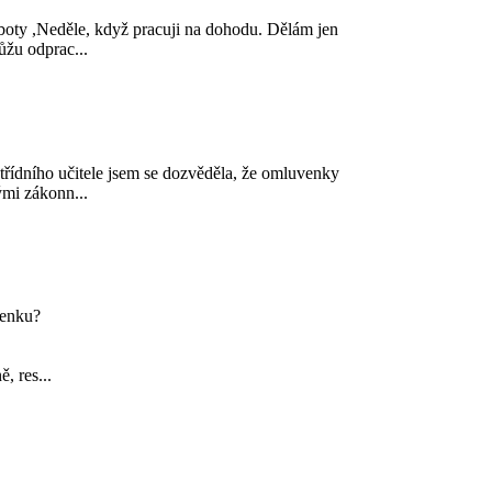
boty ,Neděle, když pracuji na dohodu. Dělám jen
ůžu odprac...
 třídního učitele jsem se dozvěděla, že omluvenky
mi zákonn...
penku?
, res...