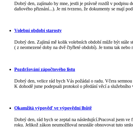
Dobrý den, zajímalo by mne, jestli je právně rozdíl v podpis
daňového přiznání...). Je mi tvrzeno, že dokumenty se mají pode
Volební období starosty
Dobrý den. Zajímá mě kolik volebních období může být stále s
( z neomezené doby na dvě čtyřleté období). Je tomu tak nebo 
Pozdržování zápočtového listu
Dobrý den, velice rád bych Vás požádal o radu. Včera semnou
K dohodě jsme podepsali protokol o předání věcí a služebního v
Okamžitá výpověď ve výpovědní lhůtě
Dobrý den, rád bych se zeptal na následující.Pracoval jsem ve
roku. Jelikož zákon neumožňoval neustále obnovovat tuto smlo