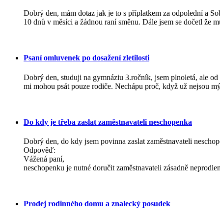
Dobrý den, mám dotaz jak je to s příplatkem za odpolední a So
10 dnů v měsíci a žádnou raní směnu. Dále jsem se dočetl že m
Psaní omluvenek po dosažení zletilosti
Dobrý den, studuji na gymnáziu 3.ročník, jsem plnoletá, ale od
mi mohou psát pouze rodiče. Nechápu proč, když už nejsou mý
Do kdy je třeba zaslat zaměstnavateli neschopenka
Dobrý den, do kdy jsem povinna zaslat zaměstnavateli nescho
Odpověď:
Vážená paní,
neschopenku je nutné doručit zaměstnavateli zásadně neprodleně
Prodej rodinného domu a znalecký posudek