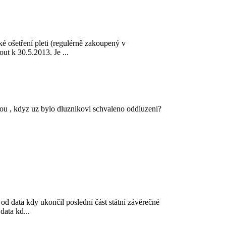
é ošetření pleti (regulérně zakoupený v
t k 30.5.2013. Je ...
vkou , kdyz uz bylo dluznikovi schvaleno oddluzeni?
od data kdy ukončil poslední část státní závěrečné
ata kd...