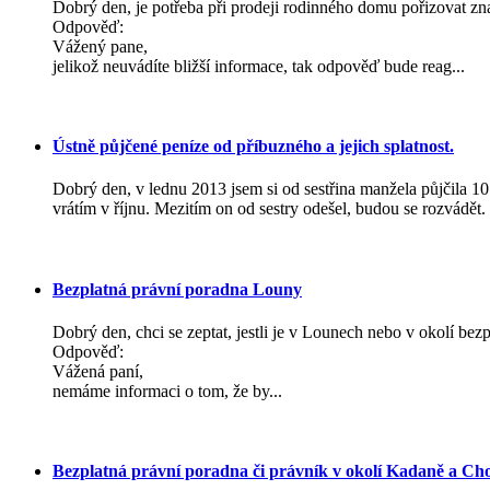
Dobrý den, je potřeba při prodeji rodinného domu pořizovat z
Odpověď:
Vážený pane,
jelikož neuvádíte bližší informace, tak odpověď bude reag...
Ústně půjčené peníze od příbuzného a jejich splatnost.
Dobrý den, v lednu 2013 jsem si od sestřina manžela půjčila 10
vrátím v říjnu. Mezitím on od sestry odešel, budou se rozvádět. 
Bezplatná právní poradna Louny
Dobrý den, chci se zeptat, jestli je v Lounech nebo v okolí be
Odpověď:
Vážená paní,
nemáme informaci o tom, že by...
Bezplatná právní poradna či právník v okolí Kadaně a C