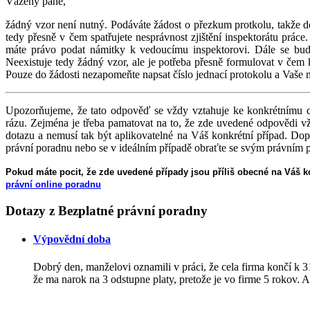
Vážený pane,
žádný vzor není nutný. Podáváte žádost o přezkum protkolu, takže do
tedy přesně v čem spatřujete nesprávnost zjištění inspektorátu prác
máte právo podat námitky k vedoucímu inspektorovi. Dále se bude
Neexistuje tedy žádný vzor, ale je potřeba přesně formulovat v čem 
Pouze do žádosti nezapomeňte napsat číslo jednací protokolu a Vaše n
Upozorňujeme, že tato odpověď se vždy vztahuje ke konkrétnímu 
rázu. Zejména je třeba pamatovat na to, že zde uvedené odpovědi v
dotazu a nemusí tak být aplikovatelné na Váš konkrétní případ. Dop
právní poradnu nebo se v ideálním případě obraťte se svým právní
Pokud máte pocit, že zde uvedené případy jsou příliš obecné na Váš ko
právní online poradnu
Dotazy
z Bezplatné právní poradny
Výpovědní doba
Dobrý den, manželovi oznamili v práci, že cela firma končí k 
že ma narok na 3 odstupne platy, pretože je vo firme 5 rokov. A