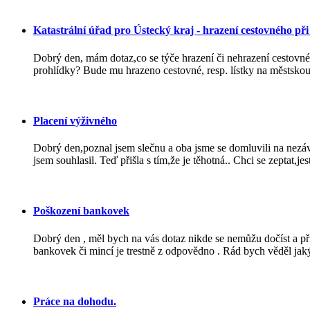
Katastrální úřad pro Ústecký kraj - hrazení cestovného při
Dobrý den, mám dotaz,co se týče hrazení či nehrazení cestovné
prohlídky? Bude mu hrazeno cestovné, resp. lístky na městskou
Placení výživného
Dobrý den,poznal jsem slečnu a oba jsme se domluvili na nezáv
jsem souhlasil. Teď přišla s tím,že je těhotná.. Chci se zeptat,jest
Poškození bankovek
Dobrý den , měl bych na vás dotaz nikde se nemůžu dočíst a př
bankovek či mincí je trestně z odpovědno . Rád bych věděl jaký 
Práce na dohodu.