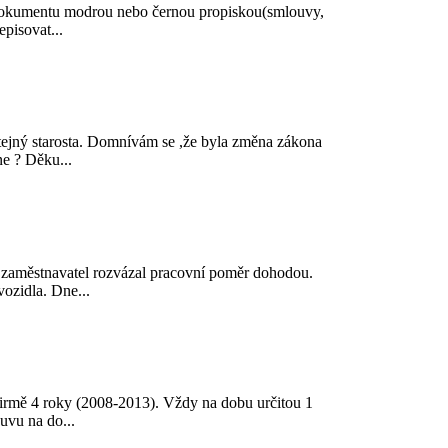
u dokumentu modrou nebo černou propiskou(smlouvy,
pisovat...
tejný starosta. Domnívám se ,že byla změna zákona
ne ? Děku...
 zaměstnavatel rozvázal pracovní poměr dohodou.
ozidla. Dne...
 firmě 4 roky (2008-2013). Vždy na dobu určitou 1
uvu na do...