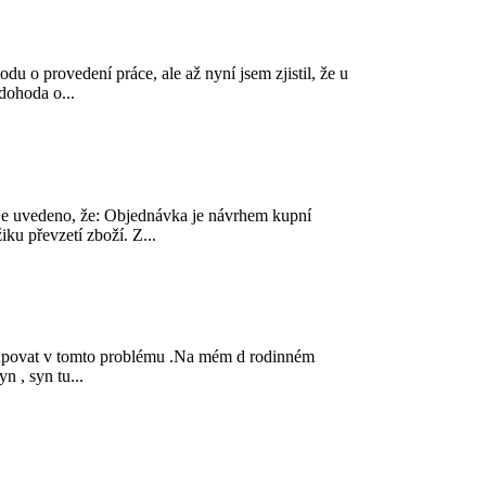
o provedení práce, ale až nyní jsem zjistil, že u
dohoda o...
e uvedeno, že: Objednávka je návrhem kupní
u převzetí zboží. Z...
stupovat v tomto problému .Na mém d rodinném
n , syn tu...