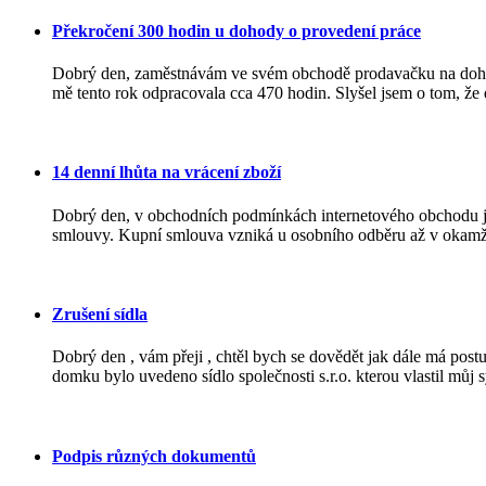
Překročení 300 hodin u dohody o provedení práce
Dobrý den, zaměstnávám ve svém obchodě prodavačku na dohodu 
mě tento rok odpracovala cca 470 hodin. Slyšel jsem o tom, že 
14 denní lhůta na vrácení zboží
Dobrý den, v obchodních podmínkách internetového obchodu j
smlouvy. Kupní smlouva vzniká u osobního odběru až v okamžik
Zrušení sídla
Dobrý den , vám přeji , chtěl bych se dovědět jak dále má po
domku bylo uvedeno sídlo společnosti s.r.o. kterou vlastil můj sy
Podpis různých dokumentů