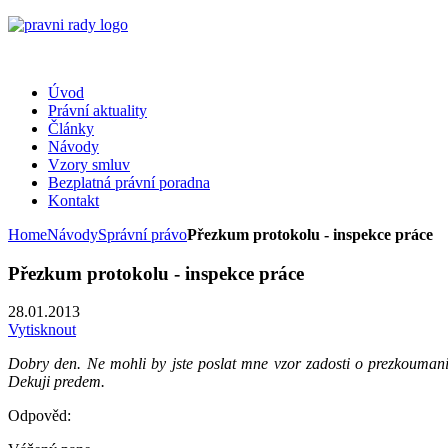
Úvod
Právní aktuality
Články
Návody
Vzory smluv
Bezplatná právní poradna
Kontakt
Home
Návody
Správní právo
Přezkum protokolu - inspekce práce
Přezkum protokolu - inspekce práce
28.01.2013
Vytisknout
Dobry den. Ne mohli by jste poslat mne vzor zadosti o prezkoumani 
Dekuji predem.
Odpověd: