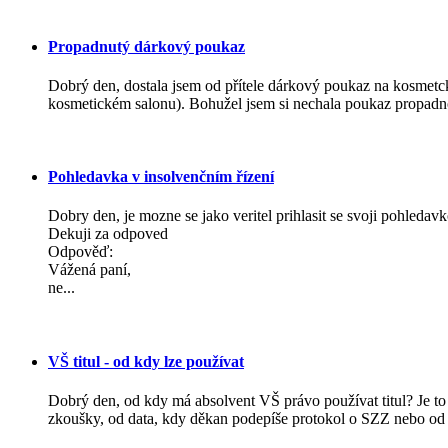
Propadnutý dárkový poukaz
Dobrý den, dostala jsem od přítele dárkový poukaz na kosmetck
kosmetickém salonu). Bohužel jsem si nechala poukaz propadnou
Pohledavka v insolvenčním řízení
Dobry den, je mozne se jako veritel prihlasit se svoji pohleda
Dekuji za odpoved
Odpověď:
Vážená paní,
ne...
VŠ titul - od kdy lze používat
Dobrý den, od kdy má absolvent VŠ právo používat titul? Je to 
zkoušky, od data, kdy děkan podepíše protokol o SZZ nebo od d