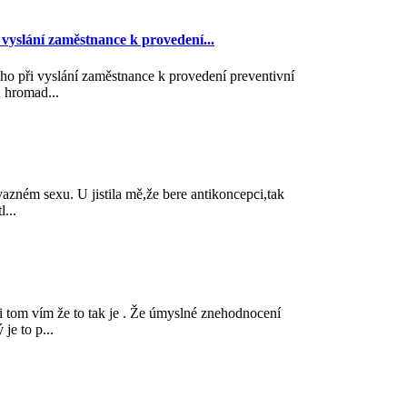
 vyslání zaměstnance k provedení...
ho při vyslání zaměstnance k provedení preventivní
 hromad...
azném sexu. U jistila mě,že bere antikoncepci,tak
l...
i tom vím že to tak je . Že úmyslné znehodnocení
je to p...