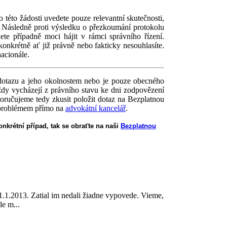
 této žádosti uvedete pouze relevantní skutečnosti,
e. Následně proti výsledku o přezkoumání protokolu
te případně moci hájit v rámci správního řízení.
konkrétně ať již právně nebo fakticky nesouhlasíte.
acionále.
dotazu a jeho okolnostem nebo je pouze obecného
ždy vycházejí z právního stavu ke dni zodpovězení
oručujeme tedy zkusit položit dotaz na Bezplatnou
m problémem přímo na
advokátní kancelář
.
nkrétní případ, tak se obraťte na naši
Bezplatnou
31.1.2013. Zatial im nedali žiadne vypovede. Vieme,
le m...