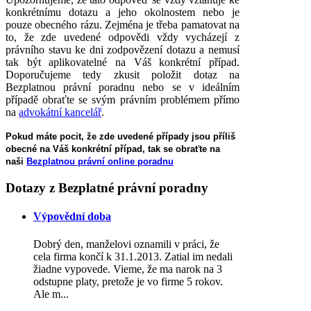
konkrétnímu dotazu a jeho okolnostem nebo je
pouze obecného rázu. Zejména je třeba pamatovat na
to, že zde uvedené odpovědi vždy vycházejí z
právního stavu ke dni zodpovězení dotazu a nemusí
tak být aplikovatelné na Váš konkrétní případ.
Doporučujeme tedy zkusit položit dotaz na
Bezplatnou právní poradnu nebo se v ideálním
případě obraťte se svým právním problémem přímo
na
advokátní kancelář
.
Pokud máte pocit, že zde uvedené případy jsou příliš
obecné na Váš konkrétní případ, tak se obraťte na
naši
Bezplatnou právní online poradnu
Dotazy
z Bezplatné právní poradny
Výpovědní doba
Dobrý den, manželovi oznamili v práci, že
cela firma končí k 31.1.2013. Zatial im nedali
žiadne vypovede. Vieme, že ma narok na 3
odstupne platy, pretože je vo firme 5 rokov.
Ale m...