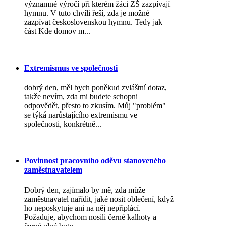
významné výročí při kterém žáci ZŠ zazpívají
hymnu. V tuto chvíli řeší, zda je možné
zazpívat československou hymnu. Tedy jak
část Kde domov m...
Extremismus ve společnosti
dobrý den, měl bych poněkud zvláštní dotaz,
takže nevím, zda mi budete schopni
odpovědět, přesto to zkusím. Můj "problém"
se týká narůstajícího extremismu ve
společnosti, konkrétně...
Povinnost pracovního oděvu stanoveného
zaměstnavatelem
Dobrý den, zajímalo by mě, zda může
zaměstnavatel nařídit, jaké nosit oblečení, když
ho neposkytuje ani na něj nepřiplácí.
Požaduje, abychom nosili černé kalhoty a