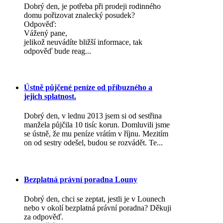
Dobrý den, je potřeba při prodeji rodinného
domu pořizovat znalecký posudek?
Odpověď:
Vážený pane,
jelikož neuvádíte bližší informace, tak
odpověď bude reag...
Ústně půjčené peníze od příbuzného a
jejich splatnost.
Dobrý den, v lednu 2013 jsem si od sestřina
manžela půjčila 10 tisíc korun. Domluvili jsme
se ústně, že mu peníze vrátím v říjnu. Mezitím
on od sestry odešel, budou se rozvádět. Te...
Bezplatná právní poradna Louny
Dobrý den, chci se zeptat, jestli je v Lounech
nebo v okolí bezplatná právní poradna? Děkuji
za odpověď.