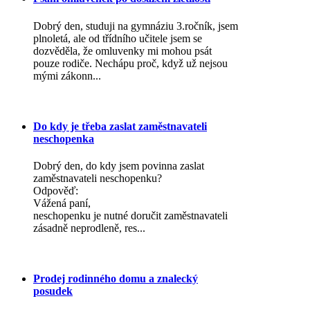
Dobrý den, studuji na gymnáziu 3.ročník, jsem
plnoletá, ale od třídního učitele jsem se
dozvěděla, že omluvenky mi mohou psát
pouze rodiče. Nechápu proč, když už nejsou
mými zákonn...
Do kdy je třeba zaslat zaměstnavateli
neschopenka
Dobrý den, do kdy jsem povinna zaslat
zaměstnavateli neschopenku?
Odpověď:
Vážená paní,
neschopenku je nutné doručit zaměstnavateli
zásadně neprodleně, res...
Prodej rodinného domu a znalecký
posudek