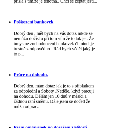
přišla s tím,že je těhotná.. Chci se zeptat,jestl...
Poškození bankovek
Dobrý den , měl bych na vás dotaz nikde se
nemůžu dočíst a při tom vím že to tak je . Že
úmyslné znehodnocení bankovek či mincí je
trestně z odpovědno . Rád bych věděl jaký je
to p...
Práce na dohodu.
Dobrý den, mám dotaz jak je to s příplatkem
za odpolední a Soboty ,Neděle, když pracuji
na dohodu. Dělám jen 10 dnů v měsíci a
žádnou raní směnu. Dále jsem se dočetl že
můžu odprac...
Psaní omluvenek po dosažení zletilosti