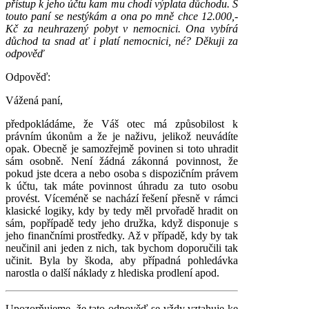
přístup k jeho účtu kam mu chodí výplata důchodu. S
touto paní se nestýkám a ona po mně chce 12.000,-
Kč za neuhrazený pobyt v nemocnici. Ona vybírá
důchod ta snad ať i platí nemocnici, né? Děkuji za
odpověď
Odpověď:
Vážená paní,
předpokládáme, že Váš otec má způsobilost k
právním úkonům a že je naživu, jelikož neuvádíte
opak. Obecně je samozřejmě povinen si toto uhradit
sám osobně. Není žádná zákonná povinnost, že
pokud jste dcera a nebo osoba s dispozičním právem
k účtu, tak máte povinnost úhradu za tuto osobu
provést. Víceméně se nachází řešení přesně v rámci
klasické logiky, kdy by tedy měl prvořadě hradit on
sám, popřípadě tedy jeho družka, když disponuje s
jeho finančními prostředky. Až v případě, kdy by tak
neučinil ani jeden z nich, tak bychom doporučili tak
učinit. Byla by škoda, aby případná pohledávka
narostla o další náklady z hlediska prodlení apod.
Upozorňujeme, že tato odpověď se vždy vztahuje ke