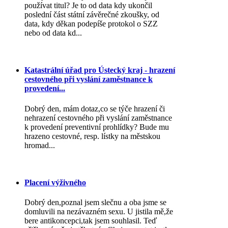
používat titul? Je to od data kdy ukončil
poslední část státní závěrečné zkoušky, od
data, kdy děkan podepíše protokol o SZZ
nebo od data kd...
Katastrální úřad pro Ústecký kraj - hrazení
cestovného při vyslání zaměstnance k
provedení...
Dobrý den, mám dotaz,co se týče hrazení či
nehrazení cestovného při vyslání zaměstnance
k provedení preventivní prohlídky? Bude mu
hrazeno cestovné, resp. lístky na městskou
hromad...
Placení výživného
Dobrý den,poznal jsem slečnu a oba jsme se
domluvili na nezávazném sexu. U jistila mě,že
bere antikoncepci,tak jsem souhlasil. Teď