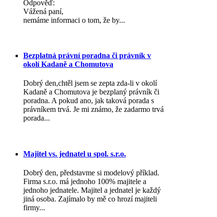
Odpověď:
Vážená paní,
nemáme informaci o tom, že by...
Bezplatná právní poradna či právník v
okolí Kadaně a Chomutova
Dobrý den,chtěl jsem se zepta zda-li v okolí
Kadaně a Chomutova je bezplaný právník či
poradna. A pokud ano, jak taková porada s
právníkem trvá. Je mi známo, že zadarmo trvá
porada...
Majitel vs. jednatel u spol. s.r.o.
Dobrý den, představme si modelový příklad.
Firma s.r.o. má jednoho 100% majitele a
jednoho jednatele. Majitel a jednatel je každý
jiná osoba. Zajímalo by mě co hrozí majiteli
firmy...