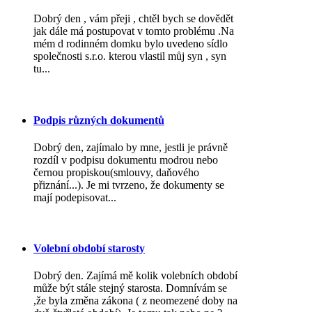
Dobrý den , vám přeji , chtěl bych se dovědět
jak dále má postupovat v tomto problému .Na
mém d rodinném domku bylo uvedeno sídlo
společnosti s.r.o. kterou vlastil můj syn , syn
tu...
Podpis různých dokumentů
Dobrý den, zajímalo by mne, jestli je právně
rozdíl v podpisu dokumentu modrou nebo
černou propiskou(smlouvy, daňového
přiznání...). Je mi tvrzeno, že dokumenty se
mají podepisovat...
Volební období starosty
Dobrý den. Zajímá mě kolik volebních období
může být stále stejný starosta. Domnívám se
,že byla změna zákona ( z neomezené doby na