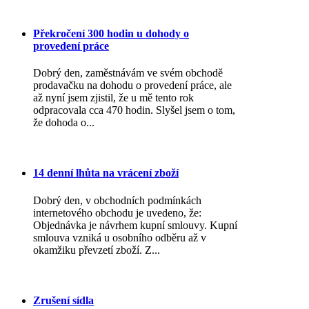
Překročení 300 hodin u dohody o
provedení práce
Dobrý den, zaměstnávám ve svém obchodě
prodavačku na dohodu o provedení práce, ale
až nyní jsem zjistil, že u mě tento rok
odpracovala cca 470 hodin. Slyšel jsem o tom,
že dohoda o...
14 denní lhůta na vrácení zboží
Dobrý den, v obchodních podmínkách
internetového obchodu je uvedeno, že:
Objednávka je návrhem kupní smlouvy. Kupní
smlouva vzniká u osobního odběru až v
okamžiku převzetí zboží. Z...
Zrušení sídla