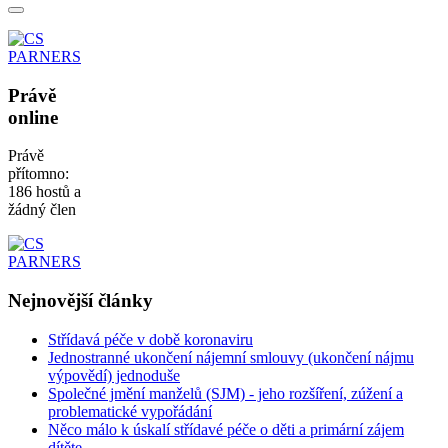
Právě
online
Právě
přítomno:
186 hostů a
žádný člen
Nejnovější
články
Střídavá péče v době koronaviru
Jednostranné ukončení nájemní smlouvy (ukončení nájmu
výpovědí) jednoduše
Společné jmění manželů (SJM) - jeho rozšíření, zúžení a
problematické vypořádání
Něco málo k úskalí střídavé péče o děti a primární zájem
dítěte