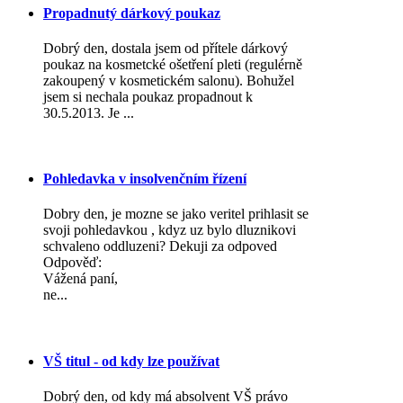
Propadnutý dárkový poukaz
Dobrý den, dostala jsem od přítele dárkový
poukaz na kosmetcké ošetření pleti (regulérně
zakoupený v kosmetickém salonu). Bohužel
jsem si nechala poukaz propadnout k
30.5.2013. Je ...
Pohledavka v insolvenčním řízení
Dobry den, je mozne se jako veritel prihlasit se
svoji pohledavkou , kdyz uz bylo dluznikovi
schvaleno oddluzeni? Dekuji za odpoved
Odpověď:
Vážená paní,
ne...
VŠ titul - od kdy lze používat
Dobrý den, od kdy má absolvent VŠ právo