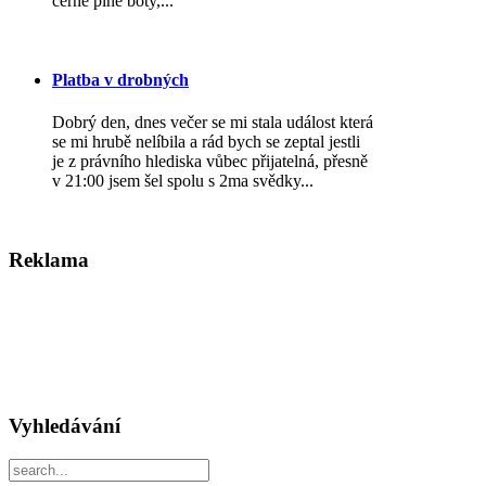
černé plné boty,...
Platba v drobných
Dobrý den, dnes večer se mi stala událost která
se mi hrubě nelíbila a rád bych se zeptal jestli
je z právního hlediska vůbec přijatelná, přesně
v 21:00 jsem šel spolu s 2ma svědky...
Reklama
Vyhledávání