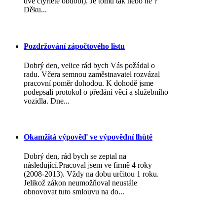
dvě čtyřleté období). Je tomu tak nebo ne ?
Děku...
Pozdržování zápočtového listu
Dobrý den, velice rád bych Vás požádal o
radu. Včera semnou zaměstnavatel rozvázal
pracovní poměr dohodou. K dohodě jsme
podepsali protokol o předání věcí a služebního
vozidla. Dne...
Okamžitá výpověď ve výpovědní lhůtě
Dobrý den, rád bych se zeptal na
následující.Pracoval jsem ve firmě 4 roky
(2008-2013). Vždy na dobu určitou 1 roku.
Jelikož zákon neumožňoval neustále
obnovovat tuto smlouvu na do...