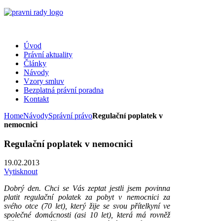
Úvod
Právní aktuality
Články
Návody
Vzory smluv
Bezplatná právní poradna
Kontakt
Home
Návody
Správní právo
Regulační poplatek v
nemocnici
Regulační poplatek v nemocnici
19.02.2013
Vytisknout
Dobrý den. Chci se Vás zeptat jestli jsem povinna
platit regulační polatek za pobyt v nemocnici za
svého otce (70 let), který žije se svou přítelkyní ve
společné domácnosti (asi 10 let), která má rovněž