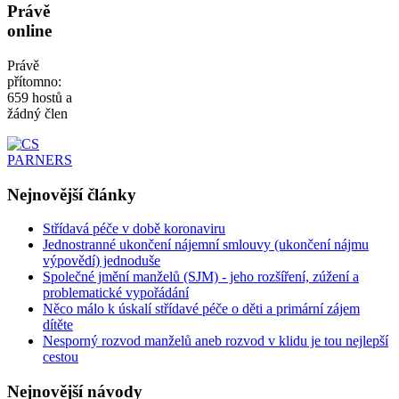
Právě
online
Právě
přítomno:
659 hostů a
žádný člen
Nejnovější
články
Střídavá péče v době koronaviru
Jednostranné ukončení nájemní smlouvy (ukončení nájmu
výpovědí) jednoduše
Společné jmění manželů (SJM) - jeho rozšíření, zúžení a
problematické vypořádání
Něco málo k úskalí střídavé péče o děti a primární zájem
dítěte
Nesporný rozvod manželů aneb rozvod v klidu je tou nejlepší
cestou
Nejnovější
návody