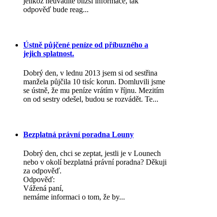
jelikož neuvádíte bližší informace, tak
odpověď bude reag...
Ústně půjčené peníze od příbuzného a
jejich splatnost.
Dobrý den, v lednu 2013 jsem si od sestřina
manžela půjčila 10 tisíc korun. Domluvili jsme
se ústně, že mu peníze vrátím v říjnu. Mezitím
on od sestry odešel, budou se rozvádět. Te...
Bezplatná právní poradna Louny
Dobrý den, chci se zeptat, jestli je v Lounech
nebo v okolí bezplatná právní poradna? Děkuji
za odpověď.
Odpověď:
Vážená paní,
nemáme informaci o tom, že by...