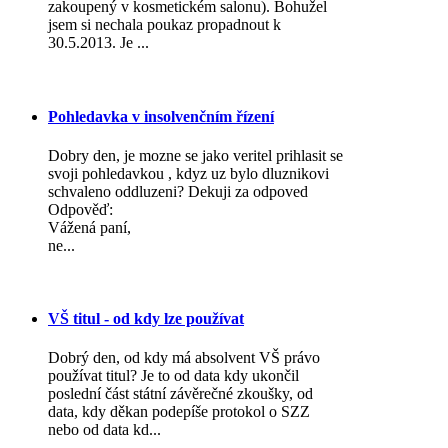
zakoupený v kosmetickém salonu). Bohužel
jsem si nechala poukaz propadnout k
30.5.2013. Je ...
Pohledavka v insolvenčním řízení
Dobry den, je mozne se jako veritel prihlasit se
svoji pohledavkou , kdyz uz bylo dluznikovi
schvaleno oddluzeni? Dekuji za odpoved
Odpověď:
Vážená paní,
ne...
VŠ titul - od kdy lze používat
Dobrý den, od kdy má absolvent VŠ právo
používat titul? Je to od data kdy ukončil
poslední část státní závěrečné zkoušky, od
data, kdy děkan podepíše protokol o SZZ
nebo od data kd...