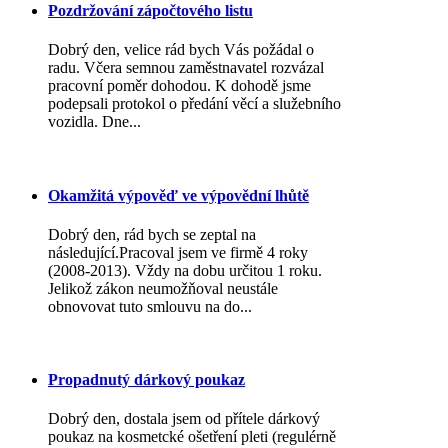
Pozdržování zápočtového listu
Dobrý den, velice rád bych Vás požádal o
radu. Včera semnou zaměstnavatel rozvázal
pracovní poměr dohodou. K dohodě jsme
podepsali protokol o předání věcí a služebního
vozidla. Dne...
Okamžitá výpověď ve výpovědní lhůtě
Dobrý den, rád bych se zeptal na
následující.Pracoval jsem ve firmě 4 roky
(2008-2013). Vždy na dobu určitou 1 roku.
Jelikož zákon neumožňoval neustále
obnovovat tuto smlouvu na do...
Propadnutý dárkový poukaz
Dobrý den, dostala jsem od přítele dárkový
poukaz na kosmetcké ošetření pleti (regulérně