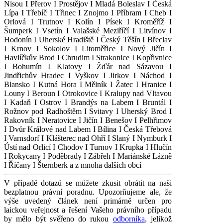
Nisou I Přerov I Prostějov I Mladá Boleslav I Česká
Lípa I Třebíč I Třinec I Znojmo I Příbram I Cheb I
Orlová I Trutnov I Kolín I Písek I Kroměříž I
Šumperk I Vsetín I Valašské Meziříčí I Litvínov I
Hodonín I Uherské Hradiště I Český Těšín I Břeclav
I Krnov I Sokolov I Litoměřice I Nový Jičín I
Havlíčkův Brod I Chrudim I Strakonice I Kopřivnice
I Bohumín I Klatovy I Žďár nad Sázavou I
Jindřichův Hradec I Vyškov I Jirkov I Náchod I
Blansko I Kutná Hora I Mělník I Žatec I Hranice I
Louny I Beroun I Otrokovice I Kralupy nad Vltavou
I Kadaň I Ostrov I Brandýs na Labem I Bruntál I
Rožnov pod Radhoštěm I Svitavy I Uherský Brod I
Rakovník I Neratovice I Jičín I Benešov I Pelhřimov
I Dvůr Králové nad Labem I Bílina I Česká Třebová
I Varnsdorf I Klášterec nad Ohří I Slaný I Nymburk I
Ústí nad Orlicí I Chodov I Turnov I Krupka I Hlučín
I Rokycany I Poděbrady I Zábřeh I Mariánské Lázně
I Říčany I Šternberk a z mnoha dalších obcí
V případě dotazů se můžete zkusit obrátit na naši
bezplatnou právní poradnu. Upozorňujeme ale, že
výše uvedený článek není primárně určen pro
laickou veřejnost a řešení Vašeho právního případu
by mělo být svěřeno do rukou
odborníka
, jelikož