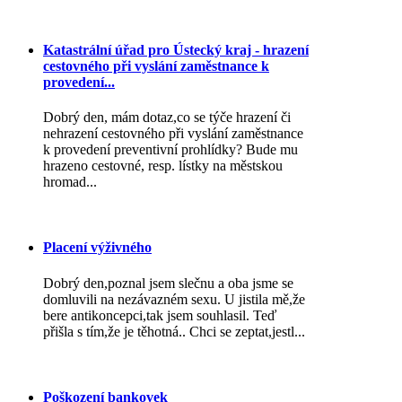
Katastrální úřad pro Ústecký kraj - hrazení
cestovného při vyslání zaměstnance k
provedení...
Dobrý den, mám dotaz,co se týče hrazení či
nehrazení cestovného při vyslání zaměstnance
k provedení preventivní prohlídky? Bude mu
hrazeno cestovné, resp. lístky na městskou
hromad...
Placení výživného
Dobrý den,poznal jsem slečnu a oba jsme se
domluvili na nezávazném sexu. U jistila mě,že
bere antikoncepci,tak jsem souhlasil. Teď
přišla s tím,že je těhotná.. Chci se zeptat,jestl...
Poškození bankovek