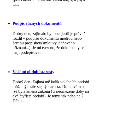
tu...
Podpis různých dokumentů
Dobrý den, zajímalo by mne, jestli je právně
rozdíl v podpisu dokumentu modrou nebo
černou propiskou(smlouvy, daňového
přiznání...). Je mi tvrzeno, že dokumenty se
mají podepisovat...
Volební období starosty
Dobrý den. Zajímá mě kolik volebních období
může být stále stejný starosta. Domnívám se
,že byla změna zákona ( z neomezené doby na
dvě čtyřleté období). Je tomu tak nebo ne ?
Děku...