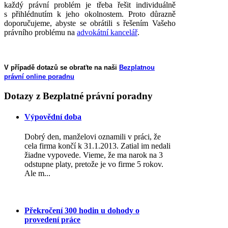
každý právní problém je třeba řešit individuálně
s přihlédnutím k jeho okolnostem. Proto důrazně
doporučujeme, abyste se obrátili s řešením Vašeho
právního problému na
advokátní kancelář
.
V případě dotazů se obraťte na naši
Bezplatnou
právní online poradnu
Dotazy
z Bezplatné právní poradny
Výpovědní doba
Dobrý den, manželovi oznamili v práci, že
cela firma končí k 31.1.2013. Zatial im nedali
žiadne vypovede. Vieme, že ma narok na 3
odstupne platy, pretože je vo firme 5 rokov.
Ale m...
Překročení 300 hodin u dohody o
provedení práce