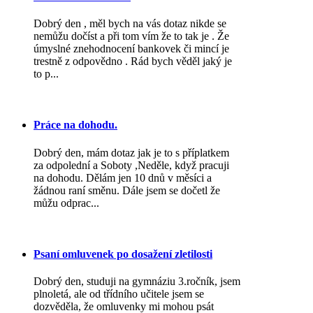
Dobrý den , měl bych na vás dotaz nikde se
nemůžu dočíst a při tom vím že to tak je . Že
úmyslné znehodnocení bankovek či mincí je
trestně z odpovědno . Rád bych věděl jaký je
to p...
Práce na dohodu.
Dobrý den, mám dotaz jak je to s příplatkem
za odpolední a Soboty ,Neděle, když pracuji
na dohodu. Dělám jen 10 dnů v měsíci a
žádnou raní směnu. Dále jsem se dočetl že
můžu odprac...
Psaní omluvenek po dosažení zletilosti
Dobrý den, studuji na gymnáziu 3.ročník, jsem
plnoletá, ale od třídního učitele jsem se
dozvěděla, že omluvenky mi mohou psát