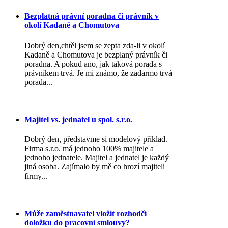
Bezplatná právní poradna či právník v
okolí Kadaně a Chomutova
Dobrý den,chtěl jsem se zepta zda-li v okolí
Kadaně a Chomutova je bezplaný právník či
poradna. A pokud ano, jak taková porada s
právníkem trvá. Je mi známo, že zadarmo trvá
porada...
Majitel vs. jednatel u spol. s.r.o.
Dobrý den, představme si modelový příklad.
Firma s.r.o. má jednoho 100% majitele a
jednoho jednatele. Majitel a jednatel je každý
jiná osoba. Zajímalo by mě co hrozí majiteli
firmy...
Může zaměstnavatel vložit rozhodčí
doložku do pracovní smlouvy?