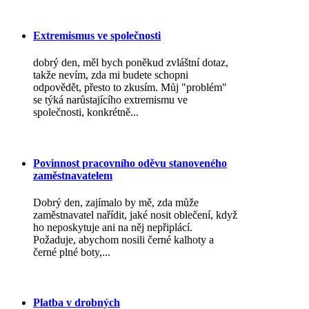
Extremismus ve společnosti
dobrý den, měl bych poněkud zvláštní dotaz,
takže nevím, zda mi budete schopni
odpovědět, přesto to zkusím. Můj "problém"
se týká narůstajícího extremismu ve
společnosti, konkrétně...
Povinnost pracovního oděvu stanoveného
zaměstnavatelem
Dobrý den, zajímalo by mě, zda může
zaměstnavatel nařídit, jaké nosit oblečení, když
ho neposkytuje ani na něj nepřiplácí.
Požaduje, abychom nosili černé kalhoty a
černé plné boty,...
Platba v drobných