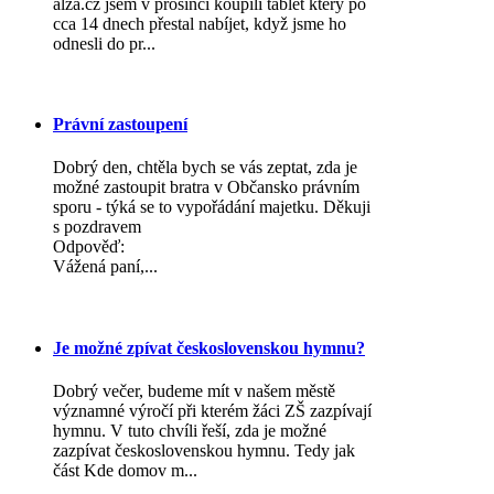
alza.cz jsem v prosinci koupili tablet který po
cca 14 dnech přestal nabíjet, když jsme ho
odnesli do pr...
Právní zastoupení
Dobrý den, chtěla bych se vás zeptat, zda je
možné zastoupit bratra v Občansko právním
sporu - týká se to vypořádání majetku. Děkuji
s pozdravem
Odpověď:
Vážená paní,...
Je možné zpívat československou hymnu?
Dobrý večer, budeme mít v našem městě
významné výročí při kterém žáci ZŠ zazpívají
hymnu. V tuto chvíli řeší, zda je možné
zazpívat československou hymnu. Tedy jak
část Kde domov m...