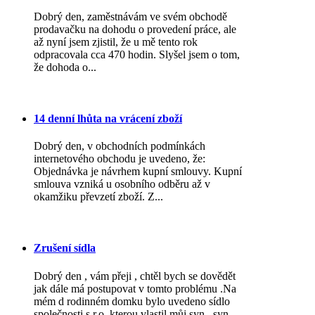
Dobrý den, zaměstnávám ve svém obchodě
prodavačku na dohodu o provedení práce, ale
až nyní jsem zjistil, že u mě tento rok
odpracovala cca 470 hodin. Slyšel jsem o tom,
že dohoda o...
14 denní lhůta na vrácení zboží
Dobrý den, v obchodních podmínkách
internetového obchodu je uvedeno, že:
Objednávka je návrhem kupní smlouvy. Kupní
smlouva vzniká u osobního odběru až v
okamžiku převzetí zboží. Z...
Zrušení sídla
Dobrý den , vám přeji , chtěl bych se dovědět
jak dále má postupovat v tomto problému .Na
mém d rodinném domku bylo uvedeno sídlo
společnosti s.r.o. kterou vlastil můj syn , syn