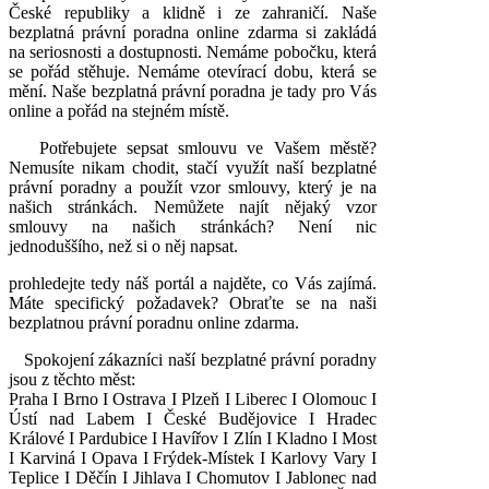
České republiky a klidně i ze zahraničí. Naše
bezplatná právní poradna online zdarma si zakládá
na seriosnosti a dostupnosti. Nemáme pobočku, která
se pořád stěhuje. Nemáme otevírací dobu, která se
mění. Naše bezplatná právní poradna je tady pro Vás
online a pořád na stejném místě.
Potřebujete sepsat smlouvu ve Vašem městě?
Nemusíte nikam chodit, stačí využít naší bezplatné
právní poradny a použít vzor smlouvy, který je na
našich stránkách. Nemůžete najít nějaký vzor
smlouvy na našich stránkách? Není nic
jednoduššího, než si o něj napsat.
prohledejte tedy náš portál a najděte, co Vás zajímá.
Máte specifický požadavek? Obraťte se na naši
bezplatnou právní poradnu online zdarma.
Spokojení zákazníci naší bezplatné právní poradny
jsou z těchto měst:
Praha I Brno I Ostrava I Plzeň I Liberec I Olomouc I
Ústí nad Labem I České Budějovice I Hradec
Králové I Pardubice I Havířov I Zlín I Kladno I Most
I Karviná I Opava I Frýdek-Místek I Karlovy Vary I
Teplice I Děčín I Jihlava I Chomutov I Jablonec nad