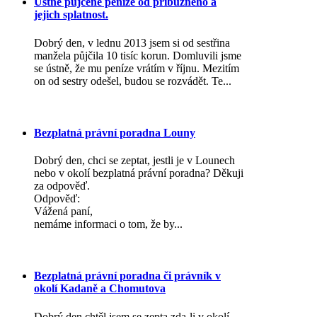
Ústně půjčené peníze od příbuzného a
jejich splatnost.
Dobrý den, v lednu 2013 jsem si od sestřina
manžela půjčila 10 tisíc korun. Domluvili jsme
se ústně, že mu peníze vrátím v říjnu. Mezitím
on od sestry odešel, budou se rozvádět. Te...
Bezplatná právní poradna Louny
Dobrý den, chci se zeptat, jestli je v Lounech
nebo v okolí bezplatná právní poradna? Děkuji
za odpověď.
Odpověď:
Vážená paní,
nemáme informaci o tom, že by...
Bezplatná právní poradna či právník v
okolí Kadaně a Chomutova
Dobrý den,chtěl jsem se zepta zda-li v okolí