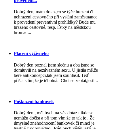
provedení...
Dobrý den, mám dotaz,co se týče hrazení či
nehrazení cestovného při vyslání zaměstnance
k provedení preventivní prohlídky? Bude mu
hrazeno cestovné, resp. lístky na městskou
hromad...
Placení výživného
Dobrý den,poznal jsem slečnu a oba jsme se
domluvili na nezávazném sexu. U jistila mě,že
bere antikoncepci,tak jsem souhlasil. Teď
přišla s tím,že je těhotná.. Chci se zeptat,jestl...
Poškození bankovek
Dobrý den , měl bych na vás dotaz nikde se
nemůžu dočíst a při tom vím že to tak je . Že
úmyslné znehodnocení bankovek či mincí je
trestně z odpovědno . Rád bych věděl jaký je