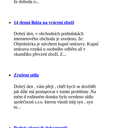
že dohoda o...
14 denní lhůta na vrácení zboží
Dobrý den, v obchodních podmínkách
internetového obchodu je uvedeno, že:
Objednávka je návrhem kupní smlouvy. Kupní
smlouva vzniká u osobního odběru až v
okamžiku převzetí zboží. Z...
Zrušení sídla
Dobrý den , vám přeji , chtěl bych se dovědět
jak dále má postupovat v tomto problému .Na
mém d rodinném domku bylo uvedeno sídlo
společnosti s.r.o. kterou vlastil můj syn , syn
tu...
Podpis různých dokumentů