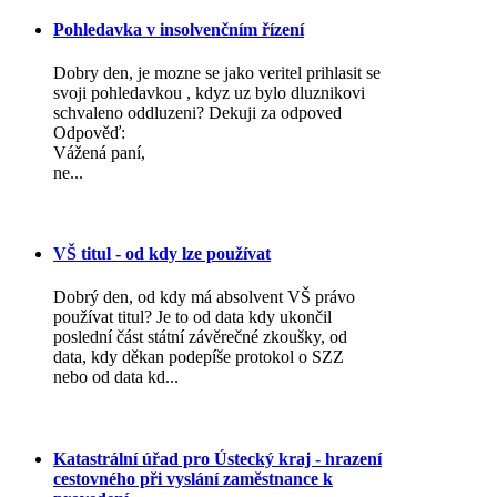
Pohledavka v insolvenčním řízení
Dobry den, je mozne se jako veritel prihlasit se
svoji pohledavkou , kdyz uz bylo dluznikovi
schvaleno oddluzeni? Dekuji za odpoved
Odpověď:
Vážená paní,
ne...
VŠ titul - od kdy lze používat
Dobrý den, od kdy má absolvent VŠ právo
používat titul? Je to od data kdy ukončil
poslední část státní závěrečné zkoušky, od
data, kdy děkan podepíše protokol o SZZ
nebo od data kd...
Katastrální úřad pro Ústecký kraj - hrazení
cestovného při vyslání zaměstnance k