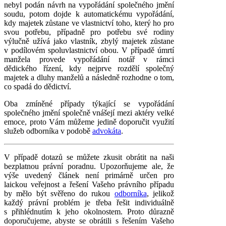
nebyl podán návrh na vypořádání společného jmění
soudu, potom dojde k automatickému vypořádání,
kdy majetek zůstane ve vlastnictví toho, který ho pro
svou potřebu, případně pro potřebu své rodiny
výlučně užívá jako vlastník, zbylý majetek zůstane
v podílovém spoluvlastnictví obou. V případě úmrtí
manžela provede vypořádání notář v rámci
dědického řízení, kdy nejprve rozdělí společný
majetek a dluhy manželů a následně rozhodne o tom,
co spadá do dědictví.
Oba zmíněné případy týkající se vypořádání
společného jmění společně vnášejí mezi aktéry velké
emoce, proto Vám můžeme jedině doporučit využití
služeb odborníka v podobě
advokáta
.
V případě dotazů se můžete zkusit obrátit na naši
bezplatnou právní poradnu. Upozorňujeme ale, že
výše uvedený článek není primárně určen pro
laickou veřejnost a řešení Vašeho právního případu
by mělo být svěřeno do rukou
odborníka
, jelikož
každý právní problém je třeba řešit individuálně
s přihlédnutím k jeho okolnostem. Proto důrazně
doporučujeme, abyste se obrátili s řešením Vašeho