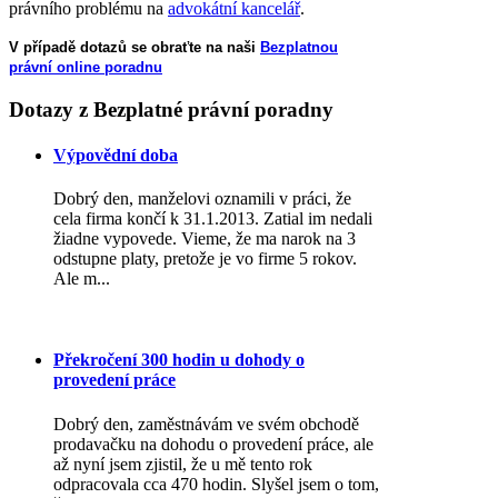
právního problému na
advokátní kancelář
.
V případě dotazů se obraťte na naši
Bezplatnou
právní online poradnu
Dotazy
z Bezplatné právní poradny
Výpovědní doba
Dobrý den, manželovi oznamili v práci, že
cela firma končí k 31.1.2013. Zatial im nedali
žiadne vypovede. Vieme, že ma narok na 3
odstupne platy, pretože je vo firme 5 rokov.
Ale m...
Překročení 300 hodin u dohody o
provedení práce
Dobrý den, zaměstnávám ve svém obchodě
prodavačku na dohodu o provedení práce, ale
až nyní jsem zjistil, že u mě tento rok
odpracovala cca 470 hodin. Slyšel jsem o tom,