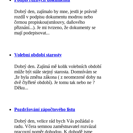
Dobrý den, zajímalo by mne, jestli je právně
rozdíl v podpisu dokumentu modrou nebo
černou propiskou(smlouvy, daňového
přiznání...). Je mi tvrzeno, že dokumenty se
mají podepisovat...
Volební období starosty
Dobrý den. Zajímá mě kolik volebních období
může být stále stejný starosta. Domnívám se
,že byla změna zákona ( z neomezené doby na
dvě čtyřleté období). Je tomu tak nebo ne ?
Děku...
Pozdržování zápočtového listu
Dobrý den, velice rád bych Vás požádal o
radu. Včera semnou zaměstnavatel rozvázal
pracovní poměr dohodou. K dohodě jsme