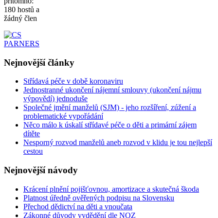
přítomno:
180 hostů a
žádný člen
Nejnovější
články
Střídavá péče v době koronaviru
Jednostranné ukončení nájemní smlouvy (ukončení nájmu
výpovědí) jednoduše
Společné jmění manželů (SJM) - jeho rozšíření, zúžení a
problematické vypořádání
Něco málo k úskalí střídavé péče o děti a primární zájem
dítěte
Nesporný rozvod manželů aneb rozvod v klidu je tou nejlepší
cestou
Nejnovější
návody
Krácení plnění pojišťovnou, amortizace a skutečná škoda
Platnost úředně ověřených podpisu na Slovensku
Přechod dědictví na děti a vnoučata
Zákonné důvody vydědění dle NOZ