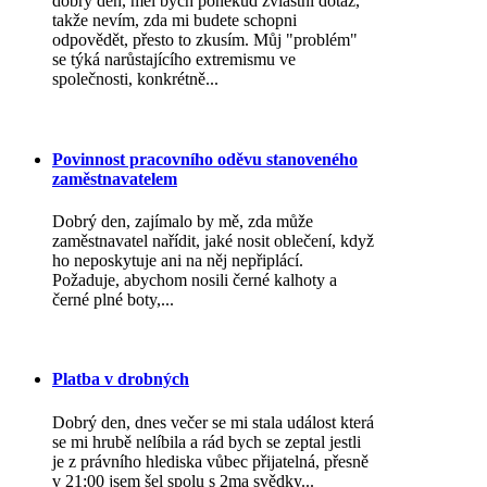
dobrý den, měl bych poněkud zvláštní dotaz,
takže nevím, zda mi budete schopni
odpovědět, přesto to zkusím. Můj "problém"
se týká narůstajícího extremismu ve
společnosti, konkrétně...
Povinnost pracovního oděvu stanoveného
zaměstnavatelem
Dobrý den, zajímalo by mě, zda může
zaměstnavatel nařídit, jaké nosit oblečení, když
ho neposkytuje ani na něj nepřiplácí.
Požaduje, abychom nosili černé kalhoty a
černé plné boty,...
Platba v drobných
Dobrý den, dnes večer se mi stala událost která
se mi hrubě nelíbila a rád bych se zeptal jestli
je z právního hlediska vůbec přijatelná, přesně
v 21:00 jsem šel spolu s 2ma svědky...