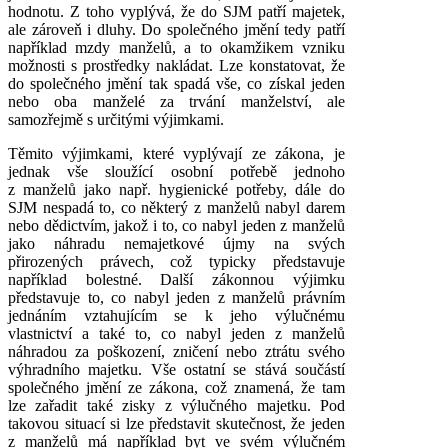
hodnotu. Z toho vyplývá, že do SJM patří majetek,
ale zároveň i dluhy. Do společného jmění tedy patří
například mzdy manželů, a to okamžikem vzniku
možnosti s prostředky nakládat. Lze konstatovat, že
do společného jmění tak spadá vše, co získal jeden
nebo oba manželé za trvání manželství, ale
samozřejmě s určitými výjimkami.
Těmito výjimkami, které vyplývají ze zákona, je
jednak vše sloužící osobní potřebě jednoho
z manželů jako např. hygienické potřeby, dále do
SJM nespadá to, co některý z manželů nabyl darem
nebo dědictvím, jakož i to, co nabyl jeden z manželů
jako náhradu nemajetkové újmy na svých
přirozených právech, což typicky představuje
například bolestné. Další zákonnou výjimku
představuje to, co nabyl jeden z manželů právním
jednáním vztahujícím se k jeho výlučnému
vlastnictví a také to, co nabyl jeden z manželů
náhradou za poškození, zničení nebo ztrátu svého
výhradního majetku. Vše ostatní se stává součástí
společného jmění ze zákona, což znamená, že tam
lze zařadit také zisky z výlučného majetku. Pod
takovou situací si lze představit skutečnost, že jeden
z manželů má například byt ve svém výlučném