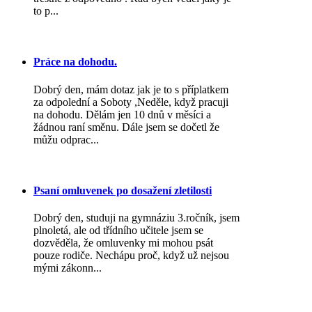
to p...
Práce na dohodu.
Dobrý den, mám dotaz jak je to s příplatkem
za odpolední a Soboty ,Neděle, když pracuji
na dohodu. Dělám jen 10 dnů v měsíci a
žádnou raní směnu. Dále jsem se dočetl že
můžu odprac...
Psaní omluvenek po dosažení zletilosti
Dobrý den, studuji na gymnáziu 3.ročník, jsem
plnoletá, ale od třídního učitele jsem se
dozvěděla, že omluvenky mi mohou psát
pouze rodiče. Nechápu proč, když už nejsou
mými zákonn...