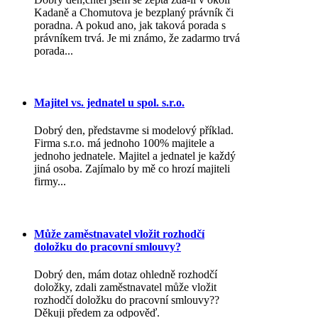
Kadaně a Chomutova je bezplaný právník či
poradna. A pokud ano, jak taková porada s
právníkem trvá. Je mi známo, že zadarmo trvá
porada...
Majitel vs. jednatel u spol. s.r.o.
Dobrý den, představme si modelový příklad.
Firma s.r.o. má jednoho 100% majitele a
jednoho jednatele. Majitel a jednatel je každý
jiná osoba. Zajímalo by mě co hrozí majiteli
firmy...
Může zaměstnavatel vložit rozhodčí
doložku do pracovní smlouvy?
Dobrý den, mám dotaz ohledně rozhodčí
doložky, zdali zaměstnavatel může vložit
rozhodčí doložku do pracovní smlouvy??
Děkuji předem za odpověď.