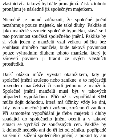
vlastnictví a takový byt dále pronajímá. Zisk z tohoto
pronájmu je následně již společným majetkem.
Nicméně je nutné zdůraznit, že společné jmění
nezahrnuje pouze majetek, ale také dluhy. Pakliže si
jako manželé vezmete společně hypotéku, stává se i
tato povinnost součástí společného jmění. Pakliže by
si však jeden z manželů vzal velkou půjčku bez
souhlasu druhého manžela, bude taková povinnost
pouze výhradním dluhem tohoto manžela, který je
zároveň povinen ji hradit ze svých vlastních
prostředků.
Další otázka může vyvstat okamžikem, kdy je
společné jmění zrušeno nebo zanikne, a to nejčastěji
rozvodem manželství či smrtí jednoho z manželů.
Společné jmění manželů musí být v takových
případech vypořádáno. Přičemž k vypořádání SJM
může dojít dohodou, která má účinky vždy ke dni,
kdy bylo společné jmění zúženo, zrušeno či zaniklo.
Při samotném vypořádání je třeba majetek i dluhy
spadající do společného jmění ocenit a v takové
situaci se vychází ze současných cen. Pakliže by
k dohodě nedošlo ani do tří let od zániku, popřípadě
zrušení či zúžení společného jmění, a pokud by ani