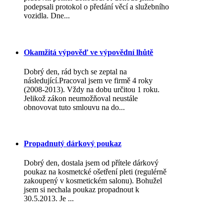
podepsali protokol o předání věcí a služebního
vozidla. Dne...
Okamžitá výpověď ve výpovědní lhůtě
Dobrý den, rád bych se zeptal na
následující.Pracoval jsem ve firmě 4 roky
(2008-2013). Vždy na dobu určitou 1 roku.
Jelikož zákon neumožňoval neustále
obnovovat tuto smlouvu na do...
Propadnutý dárkový poukaz
Dobrý den, dostala jsem od přítele dárkový
poukaz na kosmetcké ošetření pleti (regulérně
zakoupený v kosmetickém salonu). Bohužel
jsem si nechala poukaz propadnout k
30.5.2013. Je ...