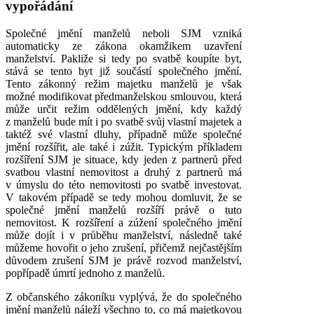
vypořádání
Společné jmění manželů neboli SJM vzniká
automaticky ze zákona okamžikem uzavření
manželství. Pakliže si tedy po svatbě koupíte byt,
stává se tento byt již součástí společného jmění.
Tento zákonný režim majetku manželů je však
možné modifikovat předmanželskou smlouvou, která
může určit režim oddělených jmění, kdy každý
z manželů bude mít i po svatbě svůj vlastní majetek a
taktéž své vlastní dluhy, případně může společné
jmění rozšířit, ale také i zúžit. Typickým příkladem
rozšíření SJM je situace, kdy jeden z partnerů před
svatbou vlastní nemovitost a druhý z partnerů má
v úmyslu do této nemovitosti po svatbě investovat.
V takovém případě se tedy mohou domluvit, že se
společné jmění manželů rozšíří právě o tuto
nemovitost. K rozšíření a zúžení společného jmění
může dojít i v průběhu manželství, následně také
můžeme hovořit o jeho zrušení, přičemž nejčastějším
důvodem zrušení SJM je právě rozvod manželství,
popřípadě úmrtí jednoho z manželů.
Z občanského zákoníku vyplývá, že do společného
jmění manželů náleží všechno to, co má majetkovou