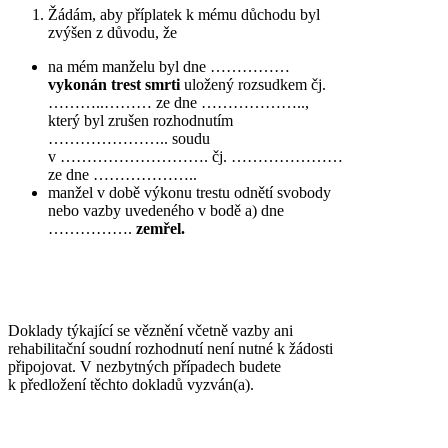
Žádám, aby příplatek k mému důchodu byl
zvýšen z důvodu, že
na mém manželu byl dne ……………
vykonán trest smrti
uložený rozsudkem čj.
………..……… ze dne ………………..,
který byl zrušen rozhodnutím
………………….. soudu
v ………………………. čj. …………………
ze dne ………………..
manžel v době výkonu trestu odnětí svobody
nebo vazby uvedeného v bodě a) dne
…………….
zemřel.
Doklady týkající se věznění včetně vazby ani
rehabilitační soudní rozhodnutí není nutné k žádosti
připojovat. V nezbytných případech budete
k předložení těchto dokladů vyzván(a).