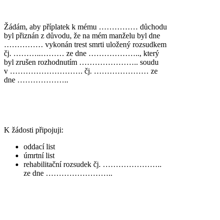
Žádám, aby příplatek k mému …………… důchodu
byl přiznán z důvodu, že na mém manželu byl dne
…………… vykonán trest smrti uložený rozsudkem
čj. ………..……… ze dne ……………….., který
byl zrušen rozhodnutím ………………….. soudu
v ………………………. čj. ………………… ze
dne ………………..
K žádosti připojuji:
oddací list
úmrtní list
rehabilitační rozsudek čj. …………………..
ze dne ……………………..