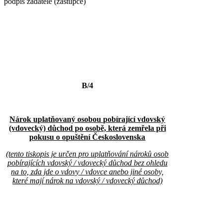
podpis žadatele (zástupce)
B/4
Nárok uplatňovaný osobou pobírající vdovský
(vdovecký) důchod po osobě, která zemřela při
pokusu o opuštění Československa
(tento tiskopis je určen pro uplatňování nároků osob
pobírajících vdovský / vdovecký důchod bez ohledu
na to, zda jde o vdovy / vdovce anebo jiné osoby,
které mají nárok na vdovský / vdovecký důchod)