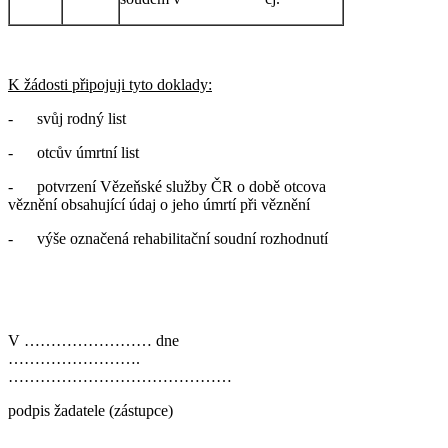
K žádosti připojuji tyto doklady:
- svůj rodný list
- otcův úmrtní list
- potvrzení Vězeňské služby ČR o době otcova
věznění obsahující údaj o jeho úmrtí při věznění
- výše označená rehabilitační soudní rozhodnutí
V …………………… dne
…………………….
……………………………………
podpis žadatele (zástupce)