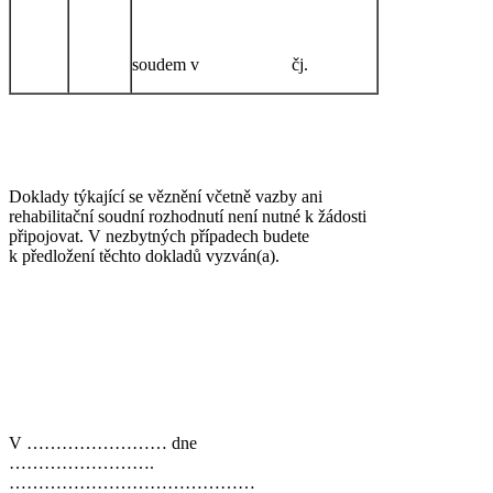
soudem v čj.
Doklady týkající se věznění včetně vazby ani
rehabilitační soudní rozhodnutí není nutné k žádosti
připojovat. V nezbytných případech budete
k předložení těchto dokladů vyzván(a).
V …………………… dne
…………………….
……………………………………