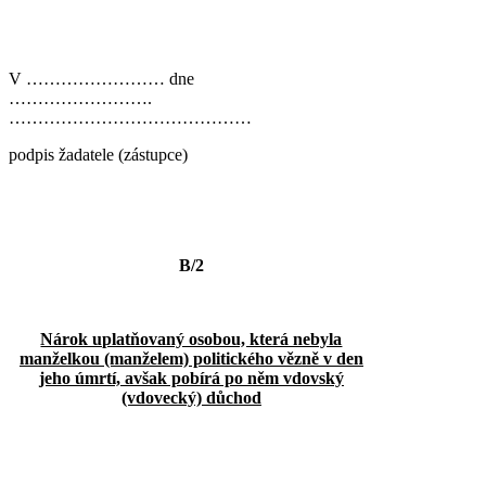
V …………………… dne
…………………….
……………………………………
podpis žadatele (zástupce)
B/2
Nárok uplatňovaný osobou, která nebyla
manželkou (manželem) politického vězně v den
jeho úmrtí, avšak pobírá po něm vdovský
(vdovecký) důchod