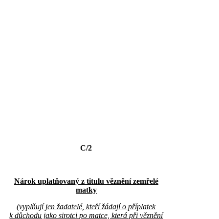
C/2
Nárok uplatňovaný z titulu věznění zemřelé
matky
(vyplňují jen žadatelé, kteří žádají o příplatek
k důchodu jako sirotci po matce, která při věznění