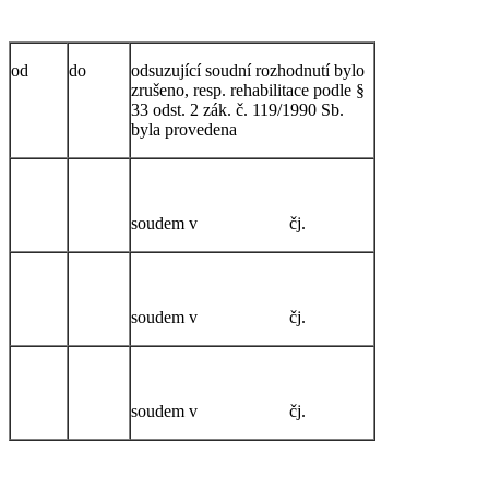
od
do
odsuzující soudní rozhodnutí bylo
zrušeno, resp. rehabilitace podle §
33 odst. 2 zák. č. 119/1990 Sb.
byla provedena
soudem v čj.
soudem v čj.
soudem v čj.