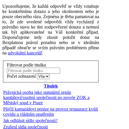
Upozorňujeme, že každá odpověď se vždy vztahuje
ke konkrétnímu dotazu a jeho okolnostem nebo je
pouze obecného rázu. Zejména je třeba pamatovat na
to, že zde uvedené odpovědi vždy vycházejí z
právního stavu ke dni zodpovězení dotazu a nemusí
tak být aplikovatelné na Váš konkrétní případ.
Doporučujeme tedy zkusit položit dotaz na
Bezplatnou právní poradnu nebo se v ideálním
případě obraťte se svým právním problémem přímo
na
advokátní kancelář
.
Filtrovat podle titulku
Počet zobrazení
Titulek
Právnická osoba jako statutární orgán
kapitálové/osobní společnosti po novele ZOK a
Městský soud v Praze
Půjčil kamarádovi peníze na provoz restaurace kvůli
covidu a vládním opatřením
Jak odhlásit sídlo společnosti?
Zrušení sídla společnosti