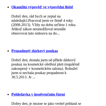
Okamžitá výpověď ve výpovědní lhůtě
Dobrý den, rád bych se zeptal na
následující.Pracoval jsem ve firmě 4 roky
(2008-2013). Vždy na dobu určitou 1 roku.
Jelikož zákon neumožňoval neustále
obnovovat tuto smlouvu na do...
Propadnutý dárkový poukaz
Dobrý den, dostala jsem od přítele dárkový
poukaz na kosmetcké ošetření pleti (regulérně
zakoupený v kosmetickém salonu). Bohužel
jsem si nechala poukaz propadnout k
30.5.2013. Je ...
Pohledavka v insolvenčním řízení
Dobry den, je mozne se jako veritel prihlasit se