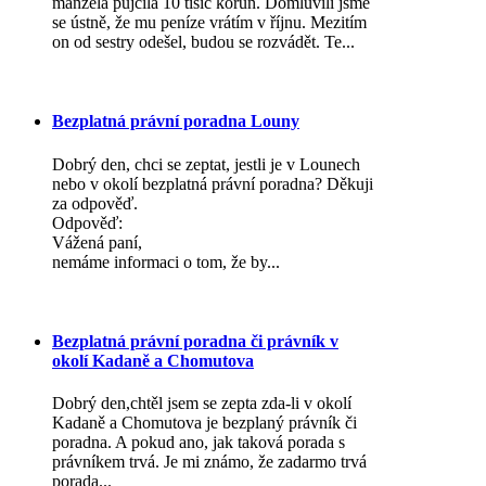
manžela půjčila 10 tisíc korun. Domluvili jsme
se ústně, že mu peníze vrátím v říjnu. Mezitím
on od sestry odešel, budou se rozvádět. Te...
Bezplatná právní poradna Louny
Dobrý den, chci se zeptat, jestli je v Lounech
nebo v okolí bezplatná právní poradna? Děkuji
za odpověď.
Odpověď:
Vážená paní,
nemáme informaci o tom, že by...
Bezplatná právní poradna či právník v
okolí Kadaně a Chomutova
Dobrý den,chtěl jsem se zepta zda-li v okolí
Kadaně a Chomutova je bezplaný právník či
poradna. A pokud ano, jak taková porada s
právníkem trvá. Je mi známo, že zadarmo trvá
porada...