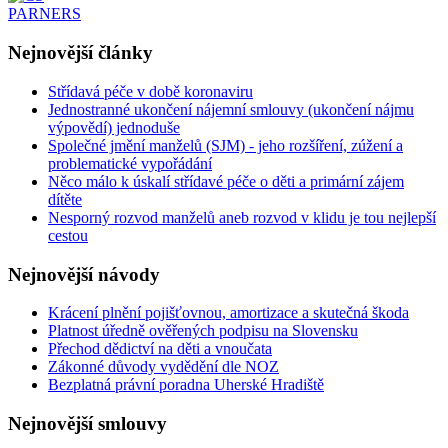
Nejnovější
články
Střídavá péče v době koronaviru
Jednostranné ukončení nájemní smlouvy (ukončení nájmu
výpovědí) jednoduše
Společné jmění manželů (SJM) - jeho rozšíření, zúžení a
problematické vypořádání
Něco málo k úskalí střídavé péče o děti a primární zájem
dítěte
Nesporný rozvod manželů aneb rozvod v klidu je tou nejlepší
cestou
Nejnovější
návody
Krácení plnění pojišťovnou, amortizace a skutečná škoda
Platnost úředně ověřených podpisu na Slovensku
Přechod dědictví na děti a vnoučata
Zákonné důvody vydědění dle NOZ
Bezplatná právní poradna Uherské Hradiště
Nejnovější
smlouvy