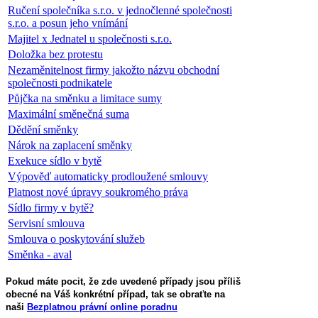
Ručení společníka s.r.o. v jednočlenné společnosti
s.r.o. a posun jeho vnímání
Majitel x Jednatel u společnosti s.r.o.
Doložka bez protestu
Nezaměnitelnost firmy jakožto názvu obchodní
společnosti podnikatele
Půjčka na směnku a limitace sumy
Maximální směnečná suma
Dědění směnky
Nárok na zaplacení směnky
Exekuce sídlo v bytě
Výpověď automaticky prodloužené smlouvy
Platnost nové úpravy soukromého práva
Sídlo firmy v bytě?
Servisní smlouva
Smlouva o poskytování služeb
Směnka - aval
Pokud máte pocit, že zde uvedené případy jsou příliš
obecné na Váš konkrétní případ, tak se obraťte na
naši
Bezplatnou právní online poradnu