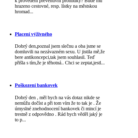
k provedení preventivní prohlídky? Bude mu
hrazeno cestovné, resp. lístky na městskou
hromad...
Placení výživného
Dobrý den,poznal jsem slečnu a oba jsme se
domluvili na nezávazném sexu. U jistila mě,že
bere antikoncepci,tak jsem souhlasil. Teď
přišla s tím,že je těhotná.. Chci se zeptat,jestl...
Poškození bankovek
Dobrý den , měl bych na vás dotaz nikde se
nemůžu dočíst a při tom vím že to tak je . Že
úmyslné znehodnocení bankovek či mincí je
trestně z odpovědno . Rád bych věděl jaký je
to p...