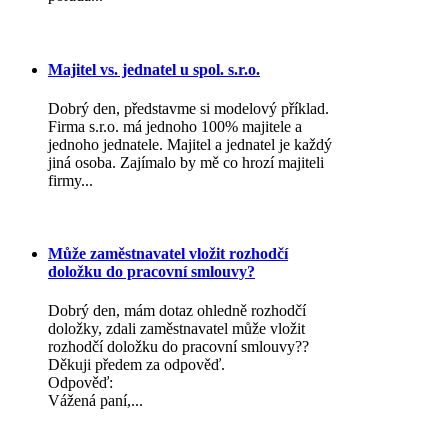
Majitel vs. jednatel u spol. s.r.o.
Dobrý den, představme si modelový příklad.
Firma s.r.o. má jednoho 100% majitele a
jednoho jednatele. Majitel a jednatel je každý
jiná osoba. Zajímalo by mě co hrozí majiteli
firmy...
Může zaměstnavatel vložit rozhodčí
doložku do pracovní smlouvy?
Dobrý den, mám dotaz ohledně rozhodčí
doložky, zdali zaměstnavatel může vložit
rozhodčí doložku do pracovní smlouvy??
Děkuji předem za odpověď.
Odpověď:
Vážená paní,...