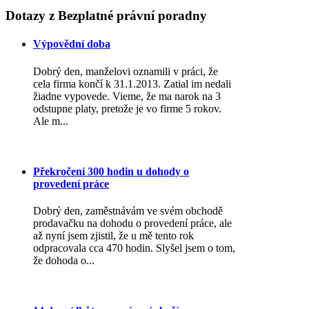
Dotazy
z Bezplatné právní poradny
Výpovědní doba
Dobrý den, manželovi oznamili v práci, že
cela firma končí k 31.1.2013. Zatial im nedali
žiadne vypovede. Vieme, že ma narok na 3
odstupne platy, pretože je vo firme 5 rokov.
Ale m...
Překročení 300 hodin u dohody o
provedení práce
Dobrý den, zaměstnávám ve svém obchodě
prodavačku na dohodu o provedení práce, ale
až nyní jsem zjistil, že u mě tento rok
odpracovala cca 470 hodin. Slyšel jsem o tom,
že dohoda o...