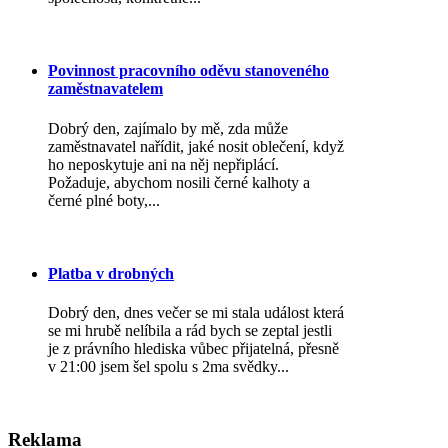
Povinnost pracovního oděvu stanoveného
zaměstnavatelem
Dobrý den, zajímalo by mě, zda může
zaměstnavatel nařídit, jaké nosit oblečení, když
ho neposkytuje ani na něj nepřiplácí.
Požaduje, abychom nosili černé kalhoty a
černé plné boty,...
Platba v drobných
Dobrý den, dnes večer se mi stala událost která
se mi hrubě nelíbila a rád bych se zeptal jestli
je z právního hlediska vůbec přijatelná, přesně
v 21:00 jsem šel spolu s 2ma svědky...
Reklama