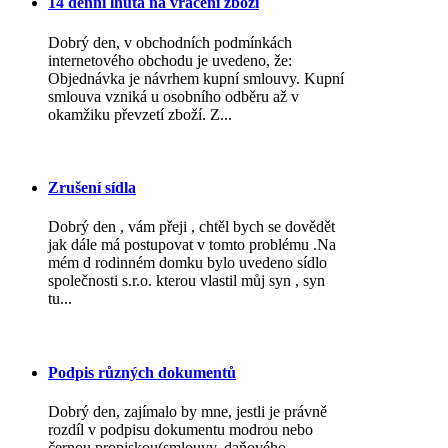
14 denní lhůta na vrácení zboží
Dobrý den, v obchodních podmínkách
internetového obchodu je uvedeno, že:
Objednávka je návrhem kupní smlouvy. Kupní
smlouva vzniká u osobního odběru až v
okamžiku převzetí zboží. Z...
Zrušení sídla
Dobrý den , vám přeji , chtěl bych se dovědět
jak dále má postupovat v tomto problému .Na
mém d rodinném domku bylo uvedeno sídlo
společnosti s.r.o. kterou vlastil můj syn , syn
tu...
Podpis různých dokumentů
Dobrý den, zajímalo by mne, jestli je právně
rozdíl v podpisu dokumentu modrou nebo
černou propiskou(smlouvy, daňového