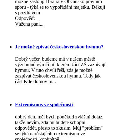
možné zastoupit bratra v Občansko právním
sporu - týká se to vypořádání majetku. Děkuji
s pozdravem
Odpověď:
Vážená paní,...
Je možné zpívat československou hymnu?
Dobrý večer, budeme mít v našem městě
významné výročí při kterém žáci ZŠ zazpívají
hymnu. V tuto chvíli řeší, zda je možné
zazpívat československou hymnu. Tedy jak
část Kde domov m...
Extremismus ve společnosti
dobrý den, měl bych poněkud zvláštní dotaz,
takže nevím, zda mi budete schopni
odpovědět, přesto to zkusím. Můj "problém"
se týká narůstajícího extremismu ve
společnosti, konkrétně...