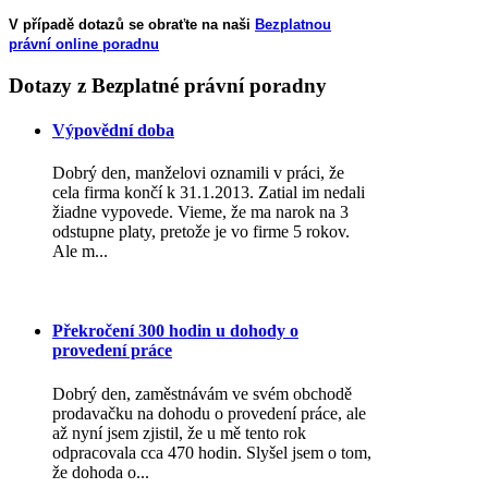
V případě dotazů se obraťte na naši
Bezplatnou
právní online poradnu
Dotazy
z Bezplatné právní poradny
Výpovědní doba
Dobrý den, manželovi oznamili v práci, že
cela firma končí k 31.1.2013. Zatial im nedali
žiadne vypovede. Vieme, že ma narok na 3
odstupne platy, pretože je vo firme 5 rokov.
Ale m...
Překročení 300 hodin u dohody o
provedení práce
Dobrý den, zaměstnávám ve svém obchodě
prodavačku na dohodu o provedení práce, ale
až nyní jsem zjistil, že u mě tento rok
odpracovala cca 470 hodin. Slyšel jsem o tom,
že dohoda o...