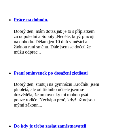
Práce na dohodu.
Dobrý den, mám dotaz jak je to s příplatkem
za odpolední a Soboty ,Neděle, když pracuji
na dohodu. Dělám jen 10 dnů v měsíci a
žádnou raní směnu. Dále jsem se dočetl že
můžu odprac...
Psaní omluvenek po dosažení zletilosti
Dobrý den, studuji na gymnáziu 3.ročník, jsem
plnoletá, ale od třídního učitele jsem se
dozvěděla, že omluvenky mi mohou psát
pouze rodiče. Nechápu proč, když už nejsou
mými zákonn...
Do kdy je třeba zaslat zaměstnavateli