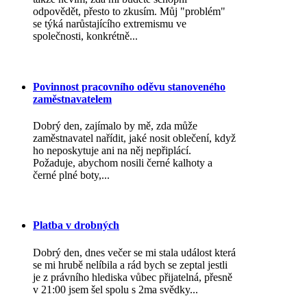
odpovědět, přesto to zkusím. Můj "problém"
se týká narůstajícího extremismu ve
společnosti, konkrétně...
Povinnost pracovního oděvu stanoveného
zaměstnavatelem
Dobrý den, zajímalo by mě, zda může
zaměstnavatel nařídit, jaké nosit oblečení, když
ho neposkytuje ani na něj nepřiplácí.
Požaduje, abychom nosili černé kalhoty a
černé plné boty,...
Platba v drobných
Dobrý den, dnes večer se mi stala událost která
se mi hrubě nelíbila a rád bych se zeptal jestli
je z právního hlediska vůbec přijatelná, přesně
v 21:00 jsem šel spolu s 2ma svědky...