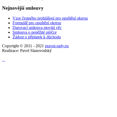
Nejnovější
smlouvy
Vzor čestného prohlášení pro opuštění okresu
Formulář pro opuštění okresu
Darovací smlouva movitá věc
Smlouva o peněžité půjčce
Žádost o příplatek k důchodu
Copyright © 2011 - 2021
pravni-rady.eu
Realizace: Pavel Slanovodský