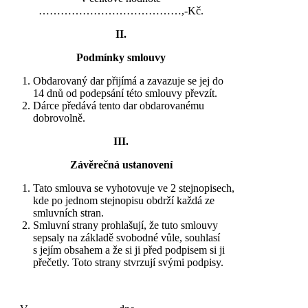
…………………………………,-Kč.
II.
Podmínky smlouvy
Obdarovaný dar přijímá a zavazuje se jej do
14 dnů od podepsání této smlouvy převzít.
Dárce předává tento dar obdarovanému
dobrovolně.
III.
Závěrečná ustanovení
Tato smlouva se vyhotovuje ve 2 stejnopisech,
kde po jednom stejnopisu obdrží každá ze
smluvních stran.
Smluvní strany prohlašují, že tuto smlouvy
sepsaly na základě svobodné vůle, souhlasí
s jejím obsahem a že si ji před podpisem si ji
přečetly. Toto strany stvrzují svými podpisy.