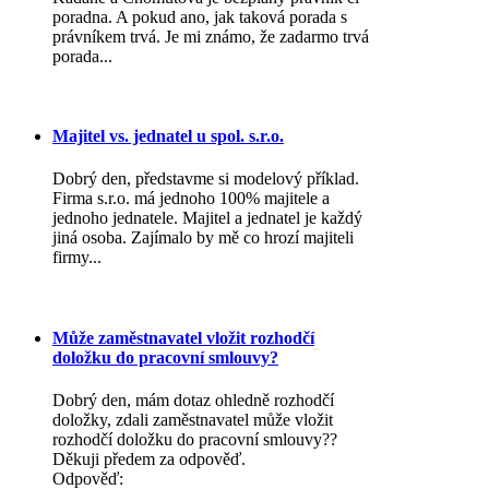
poradna. A pokud ano, jak taková porada s
právníkem trvá. Je mi známo, že zadarmo trvá
porada...
Majitel vs. jednatel u spol. s.r.o.
Dobrý den, představme si modelový příklad.
Firma s.r.o. má jednoho 100% majitele a
jednoho jednatele. Majitel a jednatel je každý
jiná osoba. Zajímalo by mě co hrozí majiteli
firmy...
Může zaměstnavatel vložit rozhodčí
doložku do pracovní smlouvy?
Dobrý den, mám dotaz ohledně rozhodčí
doložky, zdali zaměstnavatel může vložit
rozhodčí doložku do pracovní smlouvy??
Děkuji předem za odpověď.
Odpověď: