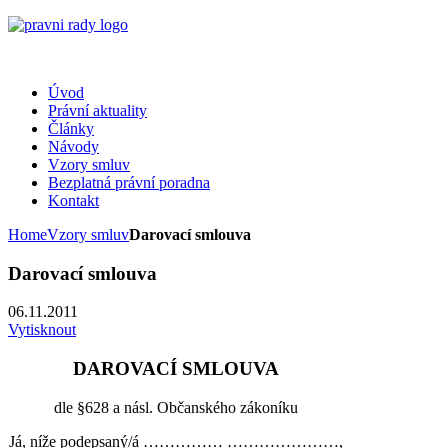
Úvod
Právní aktuality
Články
Návody
Vzory smluv
Bezplatná právní poradna
Kontakt
Home
Vzory smluv
Darovací smlouva
Darovací smlouva
06.11.2011
Vytisknout
DAROVACÍ SMLOUVA
dle §628 a násl. Občanského zákoníku
Já, níže podepsaný/á …………… …………………,