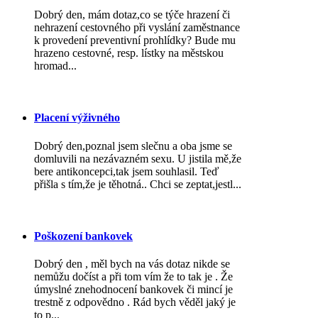
Dobrý den, mám dotaz,co se týče hrazení či
nehrazení cestovného při vyslání zaměstnance
k provedení preventivní prohlídky? Bude mu
hrazeno cestovné, resp. lístky na městskou
hromad...
Placení výživného
Dobrý den,poznal jsem slečnu a oba jsme se
domluvili na nezávazném sexu. U jistila mě,že
bere antikoncepci,tak jsem souhlasil. Teď
přišla s tím,že je těhotná.. Chci se zeptat,jestl...
Poškození bankovek
Dobrý den , měl bych na vás dotaz nikde se
nemůžu dočíst a při tom vím že to tak je . Že
úmyslné znehodnocení bankovek či mincí je
trestně z odpovědno . Rád bych věděl jaký je
to p...