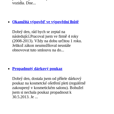
vozidla. Dne...
Okamžitá výpověď ve výpovědní lhůtě
Dobrý den, rád bych se zeptal na
následující.Pracoval jsem ve firmě 4 roky
(2008-2013). Vždy na dobu určitou 1 roku.
Jelikož zákon neumožňoval neustále
obnovovat tuto smlouvu na do...
Propadnutý dárkový poukaz
Dobrý den, dostala jsem od přítele dárkový
poukaz na kosmetcké ošetření pleti (regulérně
zakoupený v kosmetickém salonu). Bohužel
jsem si nechala poukaz propadnout k
30.5.2013. Je ...