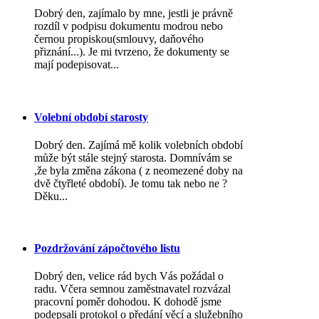
Dobrý den, zajímalo by mne, jestli je právně
rozdíl v podpisu dokumentu modrou nebo
černou propiskou(smlouvy, daňového
přiznání...). Je mi tvrzeno, že dokumenty se
mají podepisovat...
Volební období starosty
Dobrý den. Zajímá mě kolik volebních období
může být stále stejný starosta. Domnívám se
,že byla změna zákona ( z neomezené doby na
dvě čtyřleté období). Je tomu tak nebo ne ?
Děku...
Pozdržování zápočtového listu
Dobrý den, velice rád bych Vás požádal o
radu. Včera semnou zaměstnavatel rozvázal
pracovní poměr dohodou. K dohodě jsme
podepsali protokol o předání věcí a služebního