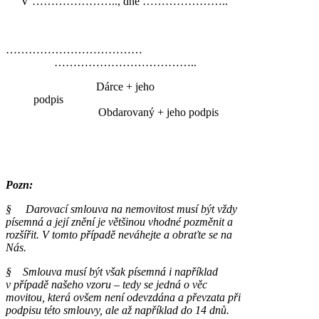
V ………………….., dne …………………..
…………………………
………………………………..
Dárce + jeho
podpis
Obdarovaný + jeho podpis
Pozn:
§ Darovací smlouva na nemovitost musí být vždy
písemná a její znění je většinou vhodné pozměnit a
rozšířit. V tomto případě neváhejte a obraťte se na
Nás.
§ Smlouva musí být však písemná i například
v případě našeho vzoru – tedy se jedná o věc
movitou, která ovšem není odevzdána a převzata při
podpisu této smlouvy, ale až například do 14 dnů.