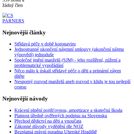
žádný člen
Nejnovější
články
Střídavá péče v době koronaviru
Jednostranné ukončení nájemní smlouvy (ukončení nájmu
výpovědí) jednoduše
Společné jmění manželů (SJM) - jeho rozšíření, zúžení a
problematické vypořádání
Něco málo k úskalí střídavé péče o děti a primární zájem
dítěte
Nesporný rozvod manželů aneb rozvod v klidu je tou nejlepší
cestou
Nejnovější
návody
Krácení plnění pojišťovnou, amortizace a skutečná škoda
Platnost úředně ověřených podpisu na Slovensku
Přechod dědictví na děti a vnoučata
Zákonné důvody vydědění dle NOZ
Bezplatná právní poradna Uherské Hradiště