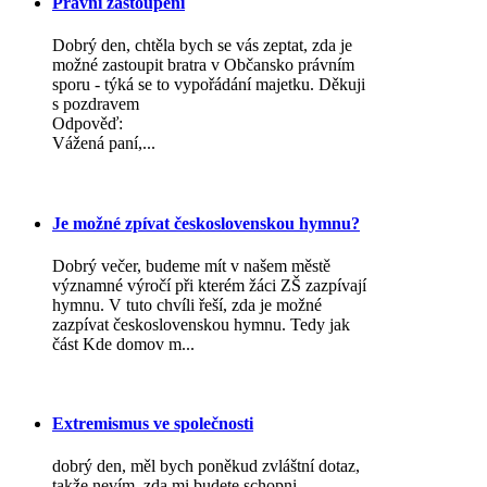
Právní zastoupení
Dobrý den, chtěla bych se vás zeptat, zda je
možné zastoupit bratra v Občansko právním
sporu - týká se to vypořádání majetku. Děkuji
s pozdravem
Odpověď:
Vážená paní,...
Je možné zpívat československou hymnu?
Dobrý večer, budeme mít v našem městě
významné výročí při kterém žáci ZŠ zazpívají
hymnu. V tuto chvíli řeší, zda je možné
zazpívat československou hymnu. Tedy jak
část Kde domov m...
Extremismus ve společnosti
dobrý den, měl bych poněkud zvláštní dotaz,
takže nevím, zda mi budete schopni