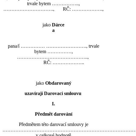
trvale bytem ……………..,
…………………………., RČ: ……………….,
jako
Dárce
a
pana/í …………… ……………………., trvale
bytem ……………,
……………………………………..,
RČ: ………………..
jako
Obdarovaný
uzavírají
Darovací smlouvu
I.
Předmět darování
Předmětem této darovací smlouvy je
………………………………………………………………………
v celkové hodnotě