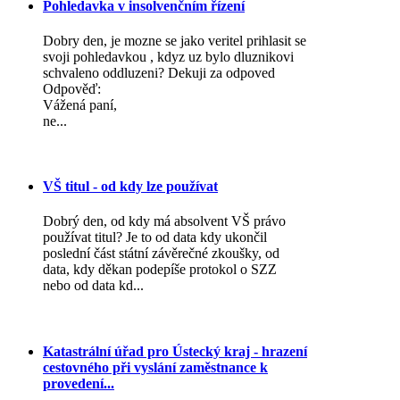
Pohledavka v insolvenčním řízení
Dobry den, je mozne se jako veritel prihlasit se
svoji pohledavkou , kdyz uz bylo dluznikovi
schvaleno oddluzeni? Dekuji za odpoved
Odpověď:
Vážená paní,
ne...
VŠ titul - od kdy lze používat
Dobrý den, od kdy má absolvent VŠ právo
používat titul? Je to od data kdy ukončil
poslední část státní závěrečné zkoušky, od
data, kdy děkan podepíše protokol o SZZ
nebo od data kd...
Katastrální úřad pro Ústecký kraj - hrazení
cestovného při vyslání zaměstnance k
provedení...