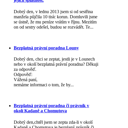
jejich splatnost.
Dobrý den, v lednu 2013 jsem si od sestřina
manžela půjčila 10 tisíc korun. Domluvili jsme
se ústně, že mu peníze vrátím v říjnu. Mezitím
on od sestry odešel, budou se rozvádět. Te...
Bezplatná právní poradna Louny
Dobrý den, chci se zeptat, jestli je v Lounech
nebo v okolí bezplatná právní poradna? Děkuji
za odpověď.
Odpověď:
Vážená paní,
nemáme informaci o tom, že by...
Bezplatná právní poradna či právník v
okolí Kadaně a Chomutova
Dobrý den,chtěl jsem se zepta zda-li v okolí
Kadaně a Chomutova je bezplaný právník či