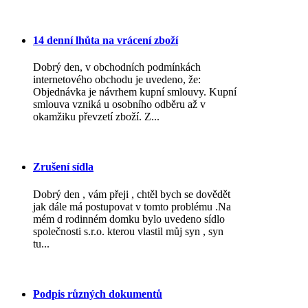
14 denní lhůta na vrácení zboží
Dobrý den, v obchodních podmínkách
internetového obchodu je uvedeno, že:
Objednávka je návrhem kupní smlouvy. Kupní
smlouva vzniká u osobního odběru až v
okamžiku převzetí zboží. Z...
Zrušení sídla
Dobrý den , vám přeji , chtěl bych se dovědět
jak dále má postupovat v tomto problému .Na
mém d rodinném domku bylo uvedeno sídlo
společnosti s.r.o. kterou vlastil můj syn , syn
tu...
Podpis různých dokumentů