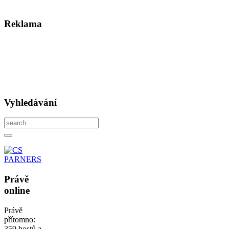
Reklama
Vyhledávání
Právě
online
Právě
přítomno:
359 hostů a