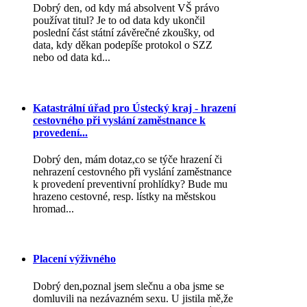
Dobrý den, od kdy má absolvent VŠ právo
používat titul? Je to od data kdy ukončil
poslední část státní závěrečné zkoušky, od
data, kdy děkan podepíše protokol o SZZ
nebo od data kd...
Katastrální úřad pro Ústecký kraj - hrazení
cestovného při vyslání zaměstnance k
provedení...
Dobrý den, mám dotaz,co se týče hrazení či
nehrazení cestovného při vyslání zaměstnance
k provedení preventivní prohlídky? Bude mu
hrazeno cestovné, resp. lístky na městskou
hromad...
Placení výživného
Dobrý den,poznal jsem slečnu a oba jsme se
domluvili na nezávazném sexu. U jistila mě,že