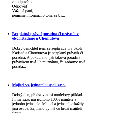
za odpověď.
Odpověď:
Vážená paní,
nemáme informaci o tom, že by...
Bezplatná právní poradna či právník v
okolí Kadaně a Chomutova
Dobrý den,chtěl jsem se zepta zda-li v okolí
Kadaně a Chomutova je bezplaný právník či
poradna. A pokud ano, jak taková porada s
právníkem trvá. Je mi známo, že zadarmo trvá
porada...
Majitel vs. jednatel u spol. s.r.o.
Dobrý den, představme si modelový příklad.
Firma s.r.o. má jednoho 100% majitele a
jednoho jednatele. Majitel a jednatel je každý
jiná osoba. Zajímalo by mě co hrozí majiteli
firmy...