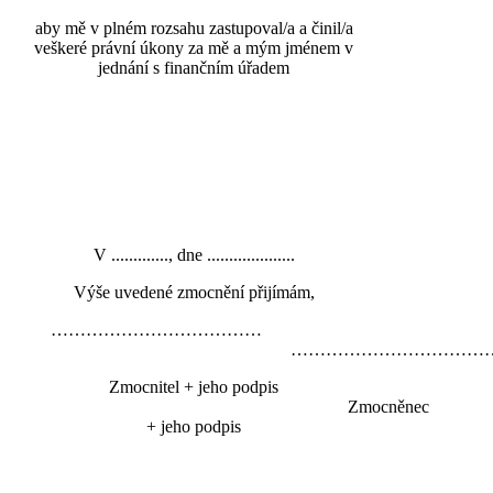
aby mě v plném rozsahu zastupoval/a a činil/a
veškeré právní úkony za mě a mým jménem v
jednání s finančním úřadem
V ............., dne ....................
Výše uvedené zmocnění přijímám,
………………………………
……………………………….
Zmocnitel + jeho podpis
Zmocněnec
+ jeho podpis