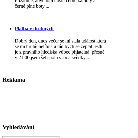
Požaduje, abychom nosili černé kalhoty a
černé plné boty,...
Platba v drobných
Dobrý den, dnes večer se mi stala událost která
se mi hrubě nelíbila a rád bych se zeptal jestli
je z právního hlediska vůbec přijatelná, přesně
v 21:00 jsem šel spolu s 2ma svědky...
Reklama
Vyhledávání