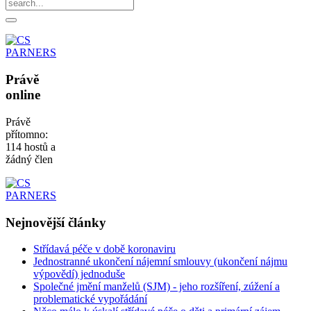
Právě
online
Právě
přítomno:
114 hostů a
žádný člen
Nejnovější
články
Střídavá péče v době koronaviru
Jednostranné ukončení nájemní smlouvy (ukončení nájmu
výpovědí) jednoduše
Společné jmění manželů (SJM) - jeho rozšíření, zúžení a
problematické vypořádání