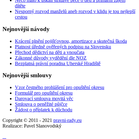
Něco málo k úskalí střídavé péče o děti a primární zájem
dítěte
Nesporný rozvod manželů aneb rozvod v klidu je tou nejlepší
cestou
Nejnovější
návody
Krácení plnění pojišťovnou, amortizace a skutečná škoda
Platnost úředně ověřených podpisu na Slovensku
Přechod dědictví na děti a vnoučata
Zákonné důvody vydědění dle NOZ
Bezplatná právní poradna Uherské Hradiště
Nejnovější
smlouvy
Vzor čestného prohlášení pro opuštění okresu
Formulář pro opuštění okresu
Darovací smlouva movitá věc
Smlouva o peněžité půjčce
Žádost o příplatek k důchodu
Copyright © 2011 - 2021
pravni-rady.eu
Realizace: Pavel Slanovodský