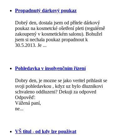
Propadnutý dárkový poukaz
Dobrý den, dostala jsem od přítele dárkový
poukaz na kosmetcké ošetření pleti (regulérně
zakoupený v kosmetickém salonu). Bohužel
jsem si nechala poukaz propadnout k
30.5.2013. Je ...
Pohledavka v insolvenčním řízení
Dobry den, je mozne se jako veritel prihlasit se
svoji pohledavkou , kdyz uz bylo dluznikovi
schvaleno oddluzeni? Dekuji za odpoved
Odpověď:
Vážená paní,
ne...
VŠ titul - od kdy lze používat