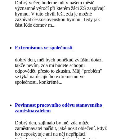
Dobrý večer, budeme mít v našem městě
významné výročí při kterém žáci ZŠ zazpívají
hymnu. V tuto chvíli řeší, zda je možné
zazpívat československou hymnu. Tedy jak
část Kde domov m...
Extremismus ve společnosti
dobrý den, měl bych poněkud zvláštní dotaz,
takže nevím, zda mi budete schopni
odpovědět, přesto to zkusím. Můj "problém"
se týká narůstajícího extremismu ve
společnosti, konkrétně...
Povinnost pracovního oděvu stanoveného
zaměstnavatelem
Dobrý den, zajímalo by mě, zda může
zaměstnavatel nařídit, jaké nosit oblečení, když
ho neposkytuje ani na něj nepřiplácí.