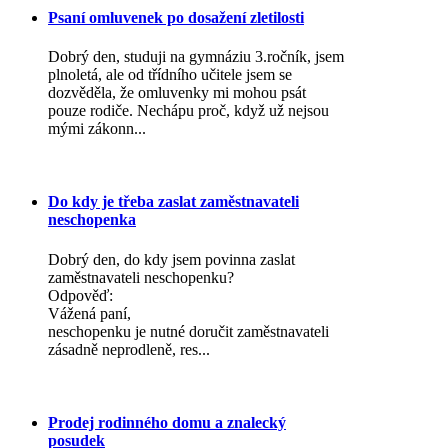
Psaní omluvenek po dosažení zletilosti
Dobrý den, studuji na gymnáziu 3.ročník, jsem
plnoletá, ale od třídního učitele jsem se
dozvěděla, že omluvenky mi mohou psát
pouze rodiče. Nechápu proč, když už nejsou
mými zákonn...
Do kdy je třeba zaslat zaměstnavateli
neschopenka
Dobrý den, do kdy jsem povinna zaslat
zaměstnavateli neschopenku?
Odpověď:
Vážená paní,
neschopenku je nutné doručit zaměstnavateli
zásadně neprodleně, res...
Prodej rodinného domu a znalecký
posudek