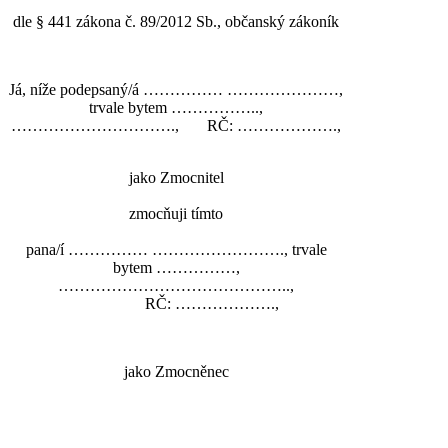
dle § 441 zákona č. 89/2012 Sb., občanský zákoník
Já, níže podepsaný/á …………… …………………,
trvale bytem ……………..,
…………………………., RČ: ……………….,
jako Zmocnitel
zmocňuji tímto
pana/í …………… ……………………., trvale
bytem ……………,
……………………………………..,
RČ: ……………….,
jako Zmocněnec