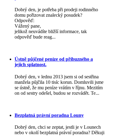
Dobrý den, je potřeba při prodeji rodinného
domu pořizovat znalecký posudek?
Odpověď:
Vážený pane,
jelikož neuvádíte bližší informace, tak
odpověď bude reag...
Ústně půjčené peníze od příbuzného a
jejich splatnost.
Dobrý den, v lednu 2013 jsem si od sestřina
manžela půjčila 10 tisíc korun. Domluvili jsme
se ústně, že mu peníze vrátím v říjnu. Mezitím
on od sestry odešel, budou se rozvádět. Te...
Bezplatná právní poradna Louny
Dobrý den, chci se zeptat, jestli je v Lounech
nebo v okolí bezplatná právní poradna? Děkuji