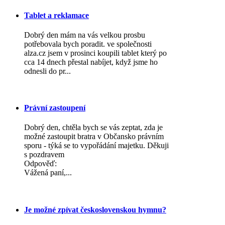
Tablet a reklamace
Dobrý den mám na vás velkou prosbu
potřebovala bych poradit. ve společnosti
alza.cz jsem v prosinci koupili tablet který po
cca 14 dnech přestal nabíjet, když jsme ho
odnesli do pr...
Právní zastoupení
Dobrý den, chtěla bych se vás zeptat, zda je
možné zastoupit bratra v Občansko právním
sporu - týká se to vypořádání majetku. Děkuji
s pozdravem
Odpověď:
Vážená paní,...
Je možné zpívat československou hymnu?