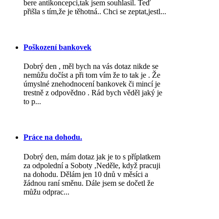
bere antikoncepci,tak jsem souhlasil. Teď
přišla s tím,že je těhotná.. Chci se zeptat,jestl...
Poškození bankovek
Dobrý den , měl bych na vás dotaz nikde se
nemůžu dočíst a při tom vím že to tak je . Že
úmyslné znehodnocení bankovek či mincí je
trestně z odpovědno . Rád bych věděl jaký je
to p...
Práce na dohodu.
Dobrý den, mám dotaz jak je to s příplatkem
za odpolední a Soboty ,Neděle, když pracuji
na dohodu. Dělám jen 10 dnů v měsíci a
žádnou raní směnu. Dále jsem se dočetl že
můžu odprac...