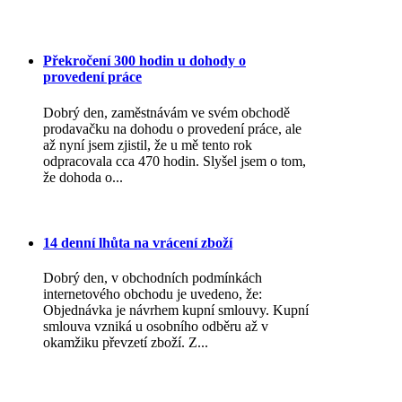
Překročení 300 hodin u dohody o
provedení práce
Dobrý den, zaměstnávám ve svém obchodě
prodavačku na dohodu o provedení práce, ale
až nyní jsem zjistil, že u mě tento rok
odpracovala cca 470 hodin. Slyšel jsem o tom,
že dohoda o...
14 denní lhůta na vrácení zboží
Dobrý den, v obchodních podmínkách
internetového obchodu je uvedeno, že:
Objednávka je návrhem kupní smlouvy. Kupní
smlouva vzniká u osobního odběru až v
okamžiku převzetí zboží. Z...