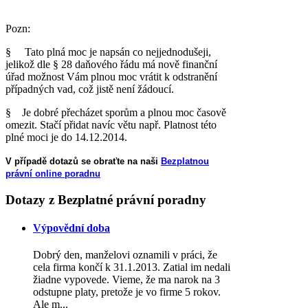
Pozn:
§ Tato plná moc je napsán co nejjednodušeji,
jelikož dle § 28 daňového řádu má nově finanční
úřad možnost Vám plnou moc vrátit k odstranění
případných vad, což jistě není žádoucí.
§ Je dobré přecházet sporům a plnou moc časově
omezit. Stačí přidat navíc větu např. Platnost této
plné moci je do 14.12.2014.
V případě dotazů se obraťte na naši
Bezplatnou
právní online poradnu
Dotazy
z Bezplatné právní poradny
Výpovědní doba
Dobrý den, manželovi oznamili v práci, že
cela firma končí k 31.1.2013. Zatial im nedali
žiadne vypovede. Vieme, že ma narok na 3
odstupne platy, pretože je vo firme 5 rokov.
Ale m...