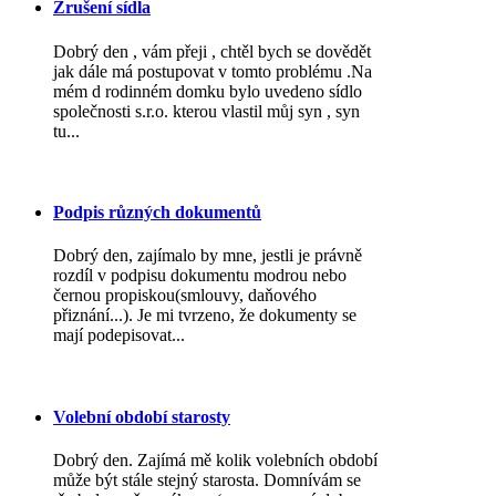
Zrušení sídla
Dobrý den , vám přeji , chtěl bych se dovědět
jak dále má postupovat v tomto problému .Na
mém d rodinném domku bylo uvedeno sídlo
společnosti s.r.o. kterou vlastil můj syn , syn
tu...
Podpis různých dokumentů
Dobrý den, zajímalo by mne, jestli je právně
rozdíl v podpisu dokumentu modrou nebo
černou propiskou(smlouvy, daňového
přiznání...). Je mi tvrzeno, že dokumenty se
mají podepisovat...
Volební období starosty
Dobrý den. Zajímá mě kolik volebních období
může být stále stejný starosta. Domnívám se