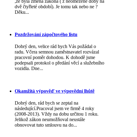
,že byla změna zákona ( z neomezené doby na
dvě čtyřleté období). Je tomu tak nebo ne ?
Děku...
Pozdržování zápočtového listu
Dobrý den, velice rád bych Vás požádal o
radu. Včera semnou zaměstnavatel rozvázal
pracovní poměr dohodou. K dohodě jsme
podepsali protokol o předání věcí a služebního
vozidla. Dne...
Okamžitá výpověď ve výpovědní lhůtě
Dobrý den, rád bych se zeptal na
následující.Pracoval jsem ve firmě 4 roky
(2008-2013). Vždy na dobu určitou 1 roku.
Jelikož zákon neumožňoval neustále
obnovovat tuto smlouvu na do...