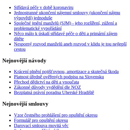
Střídavá péče v době koronaviru
Jednostranné ukončení nájemní smlouvy (ukončení nájmu
výpovědí) jednoduše
Společné jmění manželů (SJM) - jeho rozšíření, zúžení a
problematické vypořádání
Něco málo k úskalí střídavé péče o děti a primární zájem
dítěte
Nesporný rozvod manželů aneb rozvod v klidu je tou nejlepší
cestou
Nejnovější
návody
Krácení plnění pojišťovnou, amortizace a skutečná škoda
Platnost úředně ověřených podpisu na Slovensku
Přechod dědictví na děti a vnoučata
Zákonné důvody vydědění dle NOZ
Bezplatná právní poradna Uherské Hradiště
Nejnovější
smlouvy
Vzor čestného prohlášení pro opuštění okresu
Formulář pro opuštění okresu
Darovací smlouva movitá věc