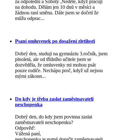
za odpolední a Soboty ,Neděle, když pracuji
na dohodu. Dělám jen 10 dnů v měsíci a
žádnou raní směnu. Dále jsem se dočetl že
můžu odprac...
Psaní omluvenek po dosažení zletilosti
Dobrý den, studuji na gymnáziu 3.ročník, jsem
plnoletá, ale od třídního učitele jsem se
dozvěděla, že omluvenky mi mohou psát
pouze rodiče. Nechápu proč, když už nejsou
mými zákonn...
Do kdy je třeba zaslat zaměstnavateli
neschopenka
Dobrý den, do kdy jsem povinna zaslat
zaměstnavateli neschopenku?
Odpověď:
Vážená paní,
neschopenku je nutné doručit zaměstnavateli