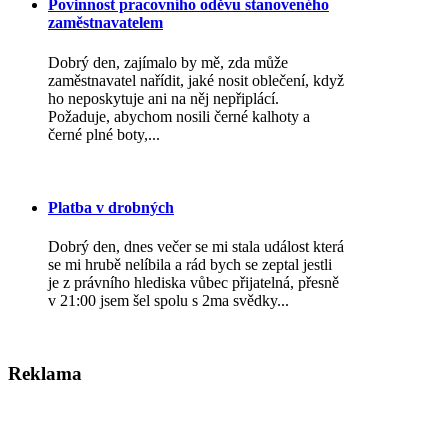
Povinnost pracovního oděvu stanoveného
zaměstnavatelem
Dobrý den, zajímalo by mě, zda může
zaměstnavatel nařídit, jaké nosit oblečení, když
ho neposkytuje ani na něj nepřiplácí.
Požaduje, abychom nosili černé kalhoty a
černé plné boty,...
Platba v drobných
Dobrý den, dnes večer se mi stala událost která
se mi hrubě nelíbila a rád bych se zeptal jestli
je z právního hlediska vůbec přijatelná, přesně
v 21:00 jsem šel spolu s 2ma svědky...
Reklama