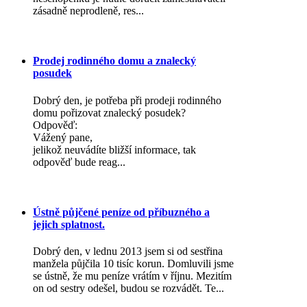
zásadně neprodleně, res...
Prodej rodinného domu a znalecký
posudek
Dobrý den, je potřeba při prodeji rodinného
domu pořizovat znalecký posudek?
Odpověď:
Vážený pane,
jelikož neuvádíte bližší informace, tak
odpověď bude reag...
Ústně půjčené peníze od příbuzného a
jejich splatnost.
Dobrý den, v lednu 2013 jsem si od sestřina
manžela půjčila 10 tisíc korun. Domluvili jsme
se ústně, že mu peníze vrátím v říjnu. Mezitím
on od sestry odešel, budou se rozvádět. Te...