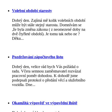
Volební období starosty
Dobrý den. Zajímá mě kolik volebních období
může být stále stejný starosta. Domnívám se
,že byla změna zákona ( z neomezené doby na
dvě čtyřleté období). Je tomu tak nebo ne ?
Děku...
Pozdržování zápočtového listu
Dobrý den, velice rád bych Vás požádal o
radu. Včera semnou zaměstnavatel rozvázal
pracovní poměr dohodou. K dohodě jsme
podepsali protokol o předání věcí a služebního
vozidla. Dne...
Okamžitá výpověď ve výpovědní lhůtě