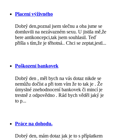
Placení výživného
Dobrý den,poznal jsem slečnu a oba jsme se
domluvili na nezávazném sexu. U jistila mě,že
bere antikoncepci,tak jsem souhlasil. Teď
přišla s tím,že je těhotná.. Chci se zeptat,jestl...
Poškození bankovek
Dobrý den , měl bych na vás dotaz nikde se
nemůžu dočíst a při tom vím že to tak je . Že
úmyslné znehodnocení bankovek či mincí je
trestně z odpovědno . Rád bych věděl jaký je
to p...
Práce na dohodu.
Dobrý den, mám dotaz jak je to s příplatkem