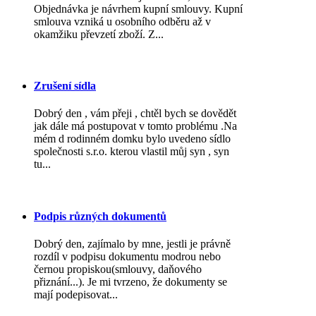
Objednávka je návrhem kupní smlouvy. Kupní
smlouva vzniká u osobního odběru až v
okamžiku převzetí zboží. Z...
Zrušení sídla
Dobrý den , vám přeji , chtěl bych se dovědět
jak dále má postupovat v tomto problému .Na
mém d rodinném domku bylo uvedeno sídlo
společnosti s.r.o. kterou vlastil můj syn , syn
tu...
Podpis různých dokumentů
Dobrý den, zajímalo by mne, jestli je právně
rozdíl v podpisu dokumentu modrou nebo
černou propiskou(smlouvy, daňového
přiznání...). Je mi tvrzeno, že dokumenty se
mají podepisovat...