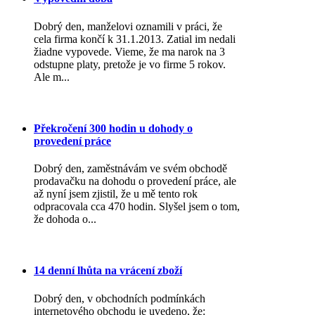
Dobrý den, manželovi oznamili v práci, že
cela firma končí k 31.1.2013. Zatial im nedali
žiadne vypovede. Vieme, že ma narok na 3
odstupne platy, pretože je vo firme 5 rokov.
Ale m...
Překročení 300 hodin u dohody o
provedení práce
Dobrý den, zaměstnávám ve svém obchodě
prodavačku na dohodu o provedení práce, ale
až nyní jsem zjistil, že u mě tento rok
odpracovala cca 470 hodin. Slyšel jsem o tom,
že dohoda o...
14 denní lhůta na vrácení zboží
Dobrý den, v obchodních podmínkách
internetového obchodu je uvedeno, že: