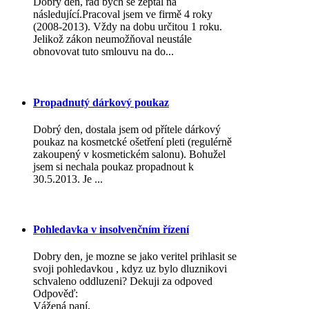
Dobrý den, rád bych se zeptal na
následující.Pracoval jsem ve firmě 4 roky
(2008-2013). Vždy na dobu určitou 1 roku.
Jelikož zákon neumožňoval neustále
obnovovat tuto smlouvu na do...
Propadnutý dárkový poukaz
Dobrý den, dostala jsem od přítele dárkový
poukaz na kosmetcké ošetření pleti (regulérně
zakoupený v kosmetickém salonu). Bohužel
jsem si nechala poukaz propadnout k
30.5.2013. Je ...
Pohledavka v insolvenčním řízení
Dobry den, je mozne se jako veritel prihlasit se
svoji pohledavkou , kdyz uz bylo dluznikovi
schvaleno oddluzeni? Dekuji za odpoved
Odpověď:
Vážená paní,