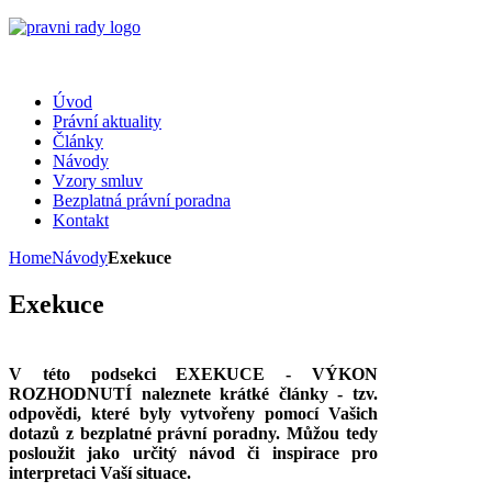
Úvod
Právní aktuality
Články
Návody
Vzory smluv
Bezplatná právní poradna
Kontakt
Home
Návody
Exekuce
Exekuce
V této podsekci EXEKUCE - VÝKON
ROZHODNUTÍ naleznete krátké články - tzv.
odpovědi, které byly vytvořeny pomocí Vašich
dotazů z bezplatné právní poradny. Můžou tedy
posloužit jako určitý návod či inspirace pro
interpretaci Vaší situace.