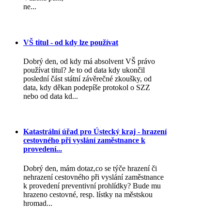
ne...
VŠ titul - od kdy lze používat
Dobrý den, od kdy má absolvent VŠ právo
používat titul? Je to od data kdy ukončil
poslední část státní závěrečné zkoušky, od
data, kdy děkan podepíše protokol o SZZ
nebo od data kd...
Katastrální úřad pro Ústecký kraj - hrazení
cestovného při vyslání zaměstnance k
provedení...
Dobrý den, mám dotaz,co se týče hrazení či
nehrazení cestovného při vyslání zaměstnance
k provedení preventivní prohlídky? Bude mu
hrazeno cestovné, resp. lístky na městskou
hromad...