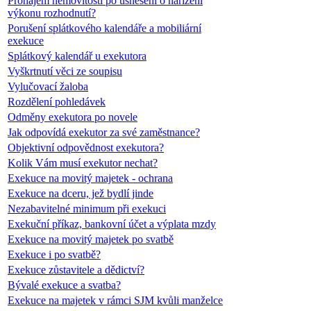
Pronájem nemovitosti po usnesení o nařízení
výkonu rozhodnutí?
Porušení splátkového kalendáře a mobiliární
exekuce
Splátkový kalendář u exekutora
Vyškrtnutí věci ze soupisu
Vylučovací žaloba
Rozdělení pohledávek
Odměny exekutora po novele
Jak odpovídá exekutor za své zaměstnance?
Objektivní odpovědnost exekutora?
Kolik Vám musí exekutor nechat?
Exekuce na movitý majetek - ochrana
Exekuce na dceru, jež bydlí jinde
Nezabavitelné minimum při exekuci
Exekuční příkaz, bankovní účet a výplata mzdy
Exekuce na movitý majetek po svatbě
Exekuce i po svatbě?
Exekuce zůstavitele a dědictví?
Bývalé exekuce a svatba?
Exekuce na majetek v rámci SJM kvůli manželce