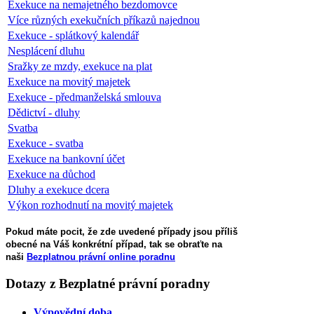
Exekuce na nemajetného bezdomovce
Více různých exekučních příkazů najednou
Exekuce - splátkový kalendář
Nesplácení dluhu
Sražky ze mzdy, exekuce na plat
Exekuce na movitý majetek
Exekuce - předmanželská smlouva
Dědictví - dluhy
Svatba
Exekuce - svatba
Exekuce na bankovní účet
Exekuce na důchod
Dluhy a exekuce dcera
Výkon rozhodnutí na movitý majetek
Pokud máte pocit, že zde uvedené případy jsou příliš
obecné na Váš konkrétní případ, tak se obraťte na
naši
Bezplatnou právní online poradnu
Dotazy
z Bezplatné právní poradny
Výpovědní doba