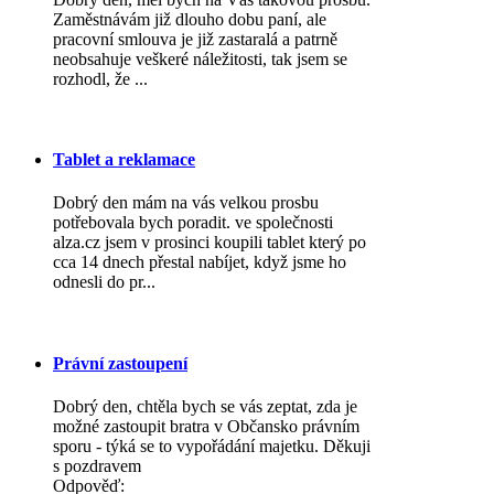
Zaměstnávám již dlouho dobu paní, ale
pracovní smlouva je již zastaralá a patrně
neobsahuje veškeré náležitosti, tak jsem se
rozhodl, že ...
Tablet a reklamace
Dobrý den mám na vás velkou prosbu
potřebovala bych poradit. ve společnosti
alza.cz jsem v prosinci koupili tablet který po
cca 14 dnech přestal nabíjet, když jsme ho
odnesli do pr...
Právní zastoupení
Dobrý den, chtěla bych se vás zeptat, zda je
možné zastoupit bratra v Občansko právním
sporu - týká se to vypořádání majetku. Děkuji
s pozdravem
Odpověď: