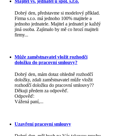
Majitel vs. jednatel u spol. s.r.o.
Dobrý den, představme si modelový příklad.
Firma s.r.o. má jednoho 100% majitele a
jednoho jednatele. Majitel a jednatel je každý
jiná osoba. Zajímalo by mě co hrozí majiteli
firmy...
Může zaměstnavatel vložit rozhodčí
doložku do pracovní smlouvy?
Dobrý den, mám dotaz ohledně rozhodčí
doložky, zdali zaměstnavatel může vložit
rozhodčí doložku do pracovní smlouvy??
Děkuji předem za odpověď.
Odpověď:
Vážená paní,...
Uzavření pracovní smlouvy
Dobrý den, měl bych na Vás takovou prosbu.