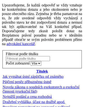
Upozorňujeme, že každá odpověď se vždy vztahuje
ke konkrétnímu dotazu a jeho okolnostem nebo je
pouze obecného rázu. Zejména je třeba pamatovat na
to, že zde uvedené odpovědi vždy vycházejí z
právního stavu ke dni zodpovězení dotazu a nemusí
tak být aplikovatelné na Váš konkrétní případ.
Doporučujeme tedy zkusit položit dotaz na
Bezplatnou právní poradnu nebo se v ideálním
případě obraťte se svým právním problémem přímo
na
advokátní kancelář
.
Filtrovat podle titulku
Počet zobrazení
Titulek
Jak vymáhat ústní zápůjčku od známého
Půjčení peněz příbuznému ústně
Novela zákona o soudních exekutorech a exekuční
činnosti (exekuční řád)
Nejnižší podání a cena rozhodná
Dražební vyhláška, účast na dražbě apod.