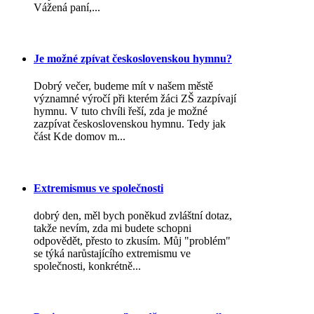
Vážená paní,...
Je možné zpívat československou hymnu?
Dobrý večer, budeme mít v našem městě
významné výročí při kterém žáci ZŠ zazpívají
hymnu. V tuto chvíli řeší, zda je možné
zazpívat československou hymnu. Tedy jak
část Kde domov m...
Extremismus ve společnosti
dobrý den, měl bych poněkud zvláštní dotaz,
takže nevím, zda mi budete schopni
odpovědět, přesto to zkusím. Můj "problém"
se týká narůstajícího extremismu ve
společnosti, konkrétně...