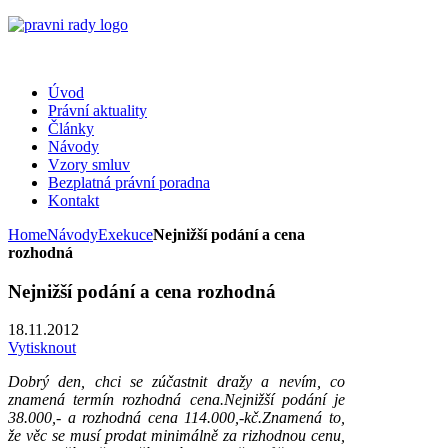
Úvod
Právní aktuality
Články
Návody
Vzory smluv
Bezplatná právní poradna
Kontakt
Home
Návody
Exekuce
Nejnižší podání a cena
rozhodná
Nejnižší podání a cena rozhodná
18.11.2012
Vytisknout
Dobrý den, chci se zúčastnit dražy a nevím, co
znamená termín rozhodná cena.Nejnižší podání je
38.000,- a rozhodná cena 114.000,-kč.Znamená to,
že věc se musí prodat minimálně za rizhodnou cenu,