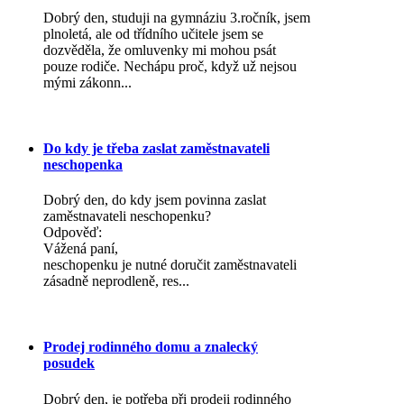
Dobrý den, studuji na gymnáziu 3.ročník, jsem
plnoletá, ale od třídního učitele jsem se
dozvěděla, že omluvenky mi mohou psát
pouze rodiče. Nechápu proč, když už nejsou
mými zákonn...
Do kdy je třeba zaslat zaměstnavateli
neschopenka
Dobrý den, do kdy jsem povinna zaslat
zaměstnavateli neschopenku?
Odpověď:
Vážená paní,
neschopenku je nutné doručit zaměstnavateli
zásadně neprodleně, res...
Prodej rodinného domu a znalecký
posudek
Dobrý den, je potřeba při prodeji rodinného