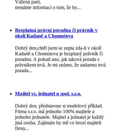
Vážená paní,
nemáme informaci o tom, že by...
Bezplatná právní poradna či právník v
okolí Kadaně a Chomutova
Dobrý den,chtěl jsem se zepta zda-li v okolí
Kadaně a Chomutova je bezplaný právník či
poradna. A pokud ano, jak taková porada s
právníkem trvá. Je mi známo, že zadarmo trvá
porada...
Majitel vs. jednatel u spol. s.r.o.
Dobrý den, představme si modelový příklad.
Firma s.r.o. má jednoho 100% majitele a
jednoho jednatele. Majitel a jednatel je každý
jiná osoba. Zajímalo by mě co hrozí majiteli
firmy...