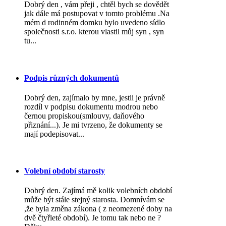
Dobrý den , vám přeji , chtěl bych se dovědět
jak dále má postupovat v tomto problému .Na
mém d rodinném domku bylo uvedeno sídlo
společnosti s.r.o. kterou vlastil můj syn , syn
tu...
Podpis různých dokumentů
Dobrý den, zajímalo by mne, jestli je právně
rozdíl v podpisu dokumentu modrou nebo
černou propiskou(smlouvy, daňového
přiznání...). Je mi tvrzeno, že dokumenty se
mají podepisovat...
Volební období starosty
Dobrý den. Zajímá mě kolik volebních období
může být stále stejný starosta. Domnívám se
,že byla změna zákona ( z neomezené doby na
dvě čtyřleté období). Je tomu tak nebo ne ?