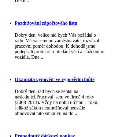
Děku...
Pozdržování zápočtového listu
Dobrý den, velice rád bych Vás požádal o
radu. Včera semnou zaměstnavatel rozvázal
pracovní poměr dohodou. K dohodě jsme
podepsali protokol o předání věcí a služebního
vozidla. Dne...
Okamžitá výpověď ve výpovědní lhůtě
Dobrý den, rád bych se zeptal na
následující.Pracoval jsem ve firmě 4 roky
(2008-2013). Vždy na dobu určitou 1 roku.
Jelikož zákon neumožňoval neustále
obnovovat tuto smlouvu na do...
Propadnutý dárkový poukaz