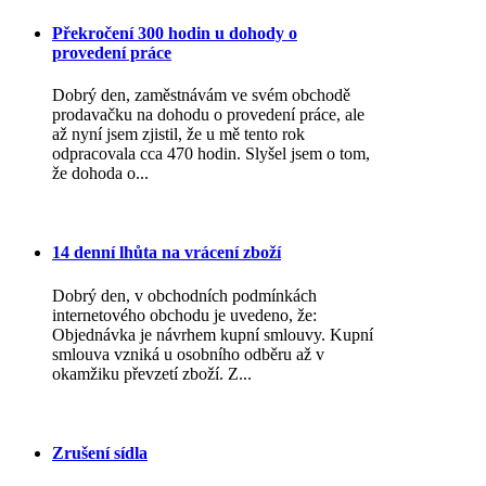
Překročení 300 hodin u dohody o
provedení práce
Dobrý den, zaměstnávám ve svém obchodě
prodavačku na dohodu o provedení práce, ale
až nyní jsem zjistil, že u mě tento rok
odpracovala cca 470 hodin. Slyšel jsem o tom,
že dohoda o...
14 denní lhůta na vrácení zboží
Dobrý den, v obchodních podmínkách
internetového obchodu je uvedeno, že:
Objednávka je návrhem kupní smlouvy. Kupní
smlouva vzniká u osobního odběru až v
okamžiku převzetí zboží. Z...
Zrušení sídla