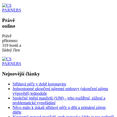
Právě
online
Právě
přítomno:
319 hostů a
žádný člen
Nejnovější
články
Střídavá péče v době koronaviru
Jednostranné ukončení nájemní smlouvy (ukončení nájmu
výpovědí) jednoduše
Společné jmění manželů (SJM) - jeho rozšíření, zúžení a
problematické vypořádání
Něco málo k úskalí střídavé péče o děti a primární zájem
dítěte
Nesporný rozvod manželů aneb rozvod v klidu je tou nejlepší