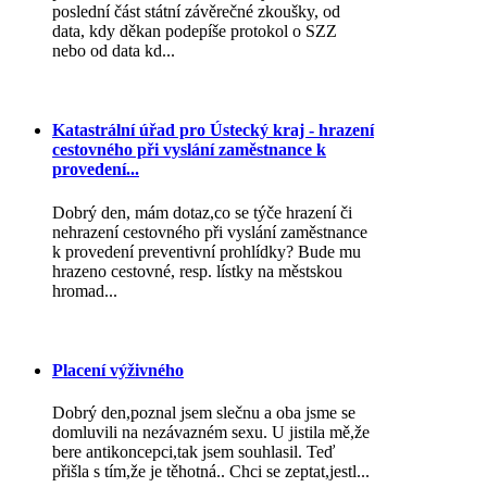
poslední část státní závěrečné zkoušky, od
data, kdy děkan podepíše protokol o SZZ
nebo od data kd...
Katastrální úřad pro Ústecký kraj - hrazení
cestovného při vyslání zaměstnance k
provedení...
Dobrý den, mám dotaz,co se týče hrazení či
nehrazení cestovného při vyslání zaměstnance
k provedení preventivní prohlídky? Bude mu
hrazeno cestovné, resp. lístky na městskou
hromad...
Placení výživného
Dobrý den,poznal jsem slečnu a oba jsme se
domluvili na nezávazném sexu. U jistila mě,že
bere antikoncepci,tak jsem souhlasil. Teď
přišla s tím,že je těhotná.. Chci se zeptat,jestl...