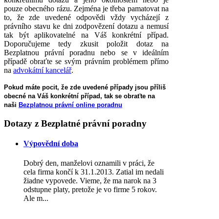
pouze obecného rázu. Zejména je třeba pamatovat na
to, že zde uvedené odpovědi vždy vycházejí z
právního stavu ke dni zodpovězení dotazu a nemusí
tak být aplikovatelné na Váš konkrétní případ.
Doporučujeme tedy zkusit položit dotaz na
Bezplatnou právní poradnu nebo se v ideálním
případě obraťte se svým právním problémem přímo
na
advokátní kancelář
.
Pokud máte pocit, že zde uvedené případy jsou příliš
obecné na Váš konkrétní případ, tak se obraťte na
naši
Bezplatnou právní online poradnu
Dotazy
z Bezplatné právní poradny
Výpovědní doba
Dobrý den, manželovi oznamili v práci, že
cela firma končí k 31.1.2013. Zatial im nedali
žiadne vypovede. Vieme, že ma narok na 3
odstupne platy, pretože je vo firme 5 rokov.
Ale m...