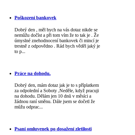
Poškození bankovek
Dobrý den , měl bych na vás dotaz nikde se
nemůžu dočíst a při tom vím že to tak je . Že
úmyslné znehodnocení bankovek či mincí je
trestně z odpovědno . Rád bych věděl jaký je
to p...
Práce na dohodu.
Dobrý den, mám dotaz jak je to s příplatkem
za odpolední a Soboty ,Neděle, když pracuji
na dohodu. Dělám jen 10 dnů v měsíci a
žádnou raní směnu. Dále jsem se dočetl že
můžu odprac...
Psaní omluvenek po dosažení zletilosti