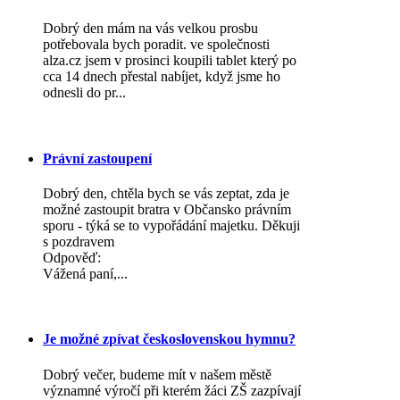
Dobrý den mám na vás velkou prosbu
potřebovala bych poradit. ve společnosti
alza.cz jsem v prosinci koupili tablet který po
cca 14 dnech přestal nabíjet, když jsme ho
odnesli do pr...
Právní zastoupení
Dobrý den, chtěla bych se vás zeptat, zda je
možné zastoupit bratra v Občansko právním
sporu - týká se to vypořádání majetku. Děkuji
s pozdravem
Odpověď:
Vážená paní,...
Je možné zpívat československou hymnu?
Dobrý večer, budeme mít v našem městě
významné výročí při kterém žáci ZŠ zazpívají