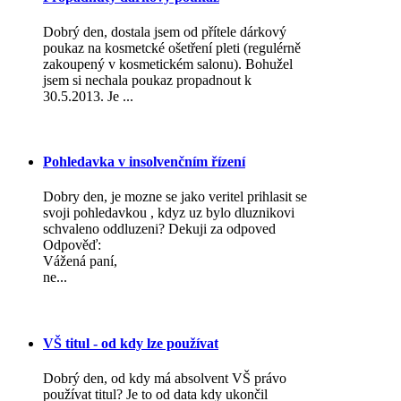
Dobrý den, dostala jsem od přítele dárkový
poukaz na kosmetcké ošetření pleti (regulérně
zakoupený v kosmetickém salonu). Bohužel
jsem si nechala poukaz propadnout k
30.5.2013. Je ...
Pohledavka v insolvenčním řízení
Dobry den, je mozne se jako veritel prihlasit se
svoji pohledavkou , kdyz uz bylo dluznikovi
schvaleno oddluzeni? Dekuji za odpoved
Odpověď:
Vážená paní,
ne...
VŠ titul - od kdy lze používat
Dobrý den, od kdy má absolvent VŠ právo
používat titul? Je to od data kdy ukončil