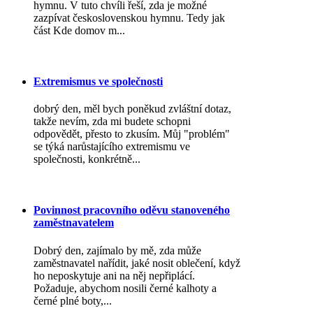
hymnu. V tuto chvíli řeší, zda je možné
zazpívat československou hymnu. Tedy jak
část Kde domov m...
Extremismus ve společnosti
dobrý den, měl bych poněkud zvláštní dotaz,
takže nevím, zda mi budete schopni
odpovědět, přesto to zkusím. Můj "problém"
se týká narůstajícího extremismu ve
společnosti, konkrétně...
Povinnost pracovního oděvu stanoveného
zaměstnavatelem
Dobrý den, zajímalo by mě, zda může
zaměstnavatel nařídit, jaké nosit oblečení, když
ho neposkytuje ani na něj nepřiplácí.
Požaduje, abychom nosili černé kalhoty a
černé plné boty,...