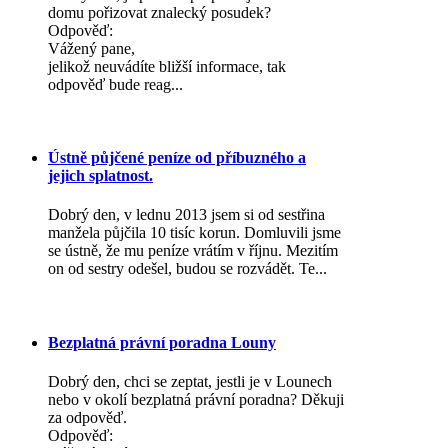
domu pořizovat znalecký posudek?
Odpověď:
Vážený pane,
jelikož neuvádíte bližší informace, tak
odpověď bude reag...
Ústně půjčené peníze od příbuzného a
jejich splatnost.
Dobrý den, v lednu 2013 jsem si od sestřina
manžela půjčila 10 tisíc korun. Domluvili jsme
se ústně, že mu peníze vrátím v říjnu. Mezitím
on od sestry odešel, budou se rozvádět. Te...
Bezplatná právní poradna Louny
Dobrý den, chci se zeptat, jestli je v Lounech
nebo v okolí bezplatná právní poradna? Děkuji
za odpověď.
Odpověď: