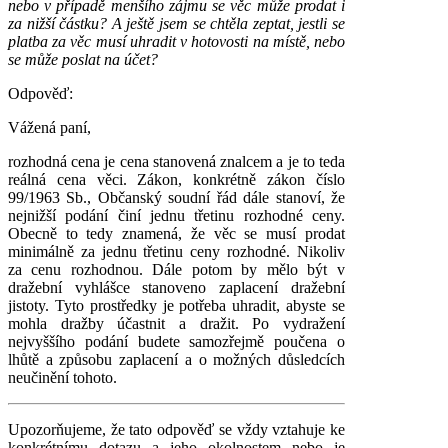
nebo v případě menšího zájmu se věc může prodat i
za nižší částku? A ještě jsem se chtěla zeptat, jestli se
platba za věc musí uhradit v hotovosti na místě, nebo
se může poslat na účet?
Odpověď:
Vážená paní,
rozhodná cena je cena stanovená znalcem a je to teda
reálná cena věci. Zákon, konkrétně zákon číslo
99/1963 Sb., Občanský soudní řád dále stanoví, že
nejnižší podání činí jednu třetinu rozhodné ceny.
Obecně to tedy znamená, že věc se musí prodat
minimálně za jednu třetinu ceny rozhodné. Nikoliv
za cenu rozhodnou. Dále potom by mělo být v
dražební vyhlášce stanoveno zaplacení dražební
jistoty. Tyto prostředky je potřeba uhradit, abyste se
mohla dražby účastnit a dražit. Po vydražení
nejvyššího podání budete samozřejmě poučena o
lhůtě a způsobu zaplacení a o možných důsledcích
neučinění tohoto.
Upozorňujeme, že tato odpověď se vždy vztahuje ke
konkrétnímu dotazu a jeho okolnostem nebo je