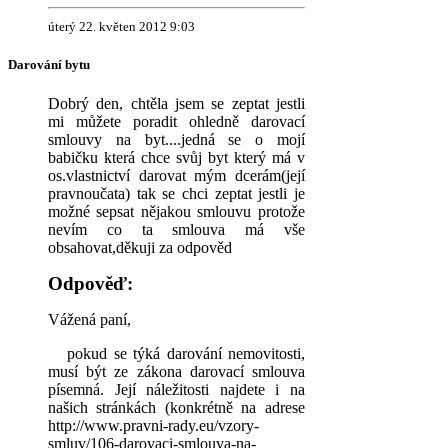
úterý 22. květen 2012 9:03
Darování bytu
Dobrý den, chtěla jsem se zeptat jestli
mi můžete poradit ohledně darovací
smlouvy na byt....jedná se o mojí
babičku která chce svůj byt který má v
os.vlastnictví darovat mým dcerám(její
pravnoučata) tak se chci zeptat jestli je
možné sepsat nějakou smlouvu protože
nevím co ta smlouva má vše
obsahovat,děkuji za odpověd
Odpověď:
Vážená paní,
pokud se týká darování nemovitosti,
musí být ze zákona darovací smlouva
písemná. Její náležitosti najdete i na
našich stránkách (konkrétně na adrese
http://www.pravni-rady.eu/vzory-
smluv/106-darovaci-smlouva-na-