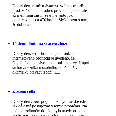
Dobrý den, zaměstnávám ve svém obchodě
prodavačku na dohodu o provedení práce, ale
až nyní jsem zjistil, že u mě tento rok
odpracovala cca 470 hodin. Slyšel jsem o tom,
že dohoda o...
14 denní lhůta na vrácení zboží
Dobrý den, v obchodních podmínkách
internetového obchodu je uvedeno, že:
Objednávka je návrhem kupní smlouvy. Kupní
smlouva vzniká u osobního odběru až v
okamžiku převzetí zboží. Z...
Zrušení sídla
Dobrý den , vám přeji , chtěl bych se dovědět
jak dále má postupovat v tomto problému .Na
mém d rodinném domku bylo uvedeno sídlo
společnosti s.r.o. kterou vlastil můj syn , syn