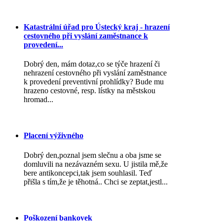
Katastrální úřad pro Ústecký kraj - hrazení
cestovného při vyslání zaměstnance k
provedení...
Dobrý den, mám dotaz,co se týče hrazení či
nehrazení cestovného při vyslání zaměstnance
k provedení preventivní prohlídky? Bude mu
hrazeno cestovné, resp. lístky na městskou
hromad...
Placení výživného
Dobrý den,poznal jsem slečnu a oba jsme se
domluvili na nezávazném sexu. U jistila mě,že
bere antikoncepci,tak jsem souhlasil. Teď
přišla s tím,že je těhotná.. Chci se zeptat,jestl...
Poškození bankovek