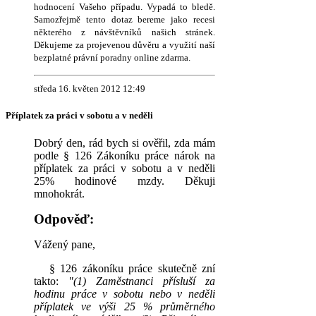
hodnocení Vašeho případu. Vypadá to bledě.
Samozřejmě tento dotaz bereme jako recesi
některého z návštěvníků našich stránek.
Děkujeme za projevenou důvěru a využití naší
bezplatné právní poradny online zdarma.
středa 16. květen 2012 12:49
Příplatek za práci v sobotu a v neděli
Dobrý den, rád bych si ověřil, zda mám
podle § 126 Zákoníku práce nárok na
příplatek za práci v sobotu a v neděli
25% hodinové mzdy. Děkuji
mnohokrát.
Odpověď:
Vážený pane,
§ 126 zákoníku práce skutečně zní
takto:
"(1) Zaměstnanci přísluší za
hodinu práce v sobotu nebo v neděli
příplatek ve výši 25 % průměrného