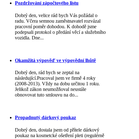
Pozdržování zápočtového listu
Dobrý den, velice rád bych Vás požádal o
radu. Včera semnou zaměstnavatel rozvázal
pracovní poměr dohodou. K dohodě jsme
podepsali protokol o předání věcí a služebního
vozidla. Dne...
Okamžitá výpověď ve výpovědní lhůtě
Dobrý den, rád bych se zeptal na
následující.Pracoval jsem ve firmě 4 roky
(2008-2013). Vždy na dobu určitou 1 roku.
Jelikož zákon neumožňoval neustále
obnovovat tuto smlouvu na do...
Propadnutý dárkový poukaz
Dobrý den, dostala jsem od přítele dárkový
poukaz na kosmetcké ošetření pleti (regulérně