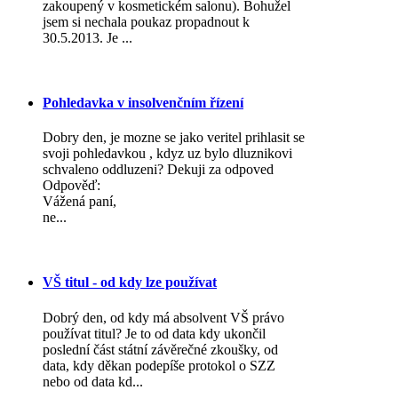
zakoupený v kosmetickém salonu). Bohužel
jsem si nechala poukaz propadnout k
30.5.2013. Je ...
Pohledavka v insolvenčním řízení
Dobry den, je mozne se jako veritel prihlasit se
svoji pohledavkou , kdyz uz bylo dluznikovi
schvaleno oddluzeni? Dekuji za odpoved
Odpověď:
Vážená paní,
ne...
VŠ titul - od kdy lze používat
Dobrý den, od kdy má absolvent VŠ právo
používat titul? Je to od data kdy ukončil
poslední část státní závěrečné zkoušky, od
data, kdy děkan podepíše protokol o SZZ
nebo od data kd...