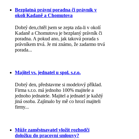
Bezplatná právní poradna či právník v
okolí Kadaně a Chomutova
Dobrý den,chtěl jsem se zepta zda-li v okolí
Kadaně a Chomutova je bezplaný právník či
poradna. A pokud ano, jak taková porada s
právníkem trvá. Je mi známo, že zadarmo trvá
porada...
Majitel vs. jednatel u spol. s.r.o.
Dobrý den, představme si modelový příklad.
Firma s.r.o. má jednoho 100% majitele a
jednoho jednatele. Majitel a jednatel je každý
jiná osoba. Zajímalo by mě co hrozí majiteli
firmy...
Může zaměstnavatel vložit rozhodčí
doložku do pracovní smlouvy?