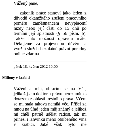
Vážený pane,
zákoník práce stanoví jako jeden z
důvodů okamžitého zrušení pracovního
poměru zaměstnancem nevyplacení
mzdy nebo její části do 15 dnů po
termínu její splatnosti (§ 56 písm. b).
Takže tuto možnost opravdu máte.
Děkujeme za projevenou důvěru a
využití služeb bezplatné právní poradny
online zdarma.
pátek 18. květen 2012 15:55
Miliony v krabici
Vážení a milí, obracím se na Vás,
jelikož jsem doktor a právu nerozumím s
dotazem z oblasti trestního práva. Včera
se mi stala taková nemilá věc. Přišel za
mnou na úřad jeden můj známý a jelikož
mi chtěl patrně udělat radost, tak mi
přinesl i lahvinku mého oblíbeného vína
v krabici. Jaké však bylo mé