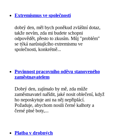
Extremismus ve společnosti
dobrý den, měl bych poněkud zvláštní dotaz,
takže nevím, zda mi budete schopni
odpovědět, přesto to zkusím. Můj "problém"
se týká narůstajícího extremismu ve
společnosti, konkrétně...
Povinnost pracovního oděvu stanoveného
zaměstnavatelem
Dobrý den, zajímalo by mě, zda může
zaměstnavatel nařídit, jaké nosit oblečení, když
ho neposkytuje ani na něj nepřiplácí.
Požaduje, abychom nosili černé kalhoty a
černé plné boty,...
Platba v drobných