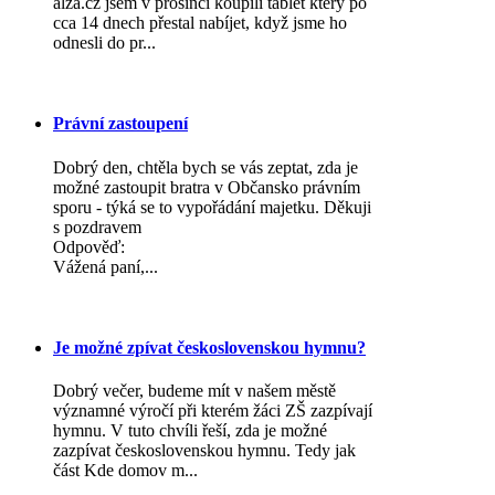
alza.cz jsem v prosinci koupili tablet který po
cca 14 dnech přestal nabíjet, když jsme ho
odnesli do pr...
Právní zastoupení
Dobrý den, chtěla bych se vás zeptat, zda je
možné zastoupit bratra v Občansko právním
sporu - týká se to vypořádání majetku. Děkuji
s pozdravem
Odpověď:
Vážená paní,...
Je možné zpívat československou hymnu?
Dobrý večer, budeme mít v našem městě
významné výročí při kterém žáci ZŠ zazpívají
hymnu. V tuto chvíli řeší, zda je možné
zazpívat československou hymnu. Tedy jak
část Kde domov m...