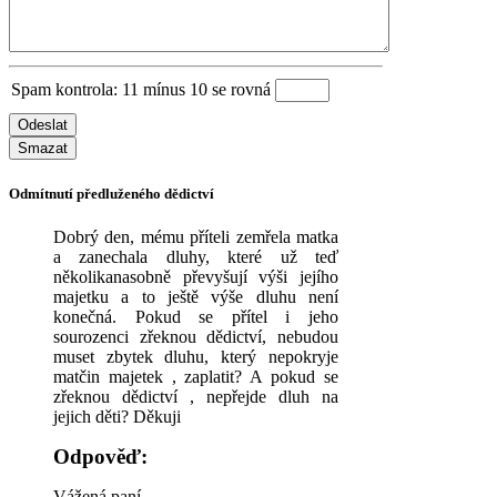
Spam kontrola: 11 mínus 10 se rovná
Odeslat
Smazat
Odmítnutí předluženého dědictví
Dobrý den, mému příteli zemřela matka
a zanechala dluhy, které už teď
několikanasobně převyšují výši jejího
majetku a to ještě výše dluhu není
konečná. Pokud se přítel i jeho
sourozenci zřeknou dědictví, nebudou
muset zbytek dluhu, který nepokryje
matčin majetek , zaplatit? A pokud se
zřeknou dědictví , nepřejde dluh na
jejich děti? Děkuji
Odpověď:
Vážená paní,