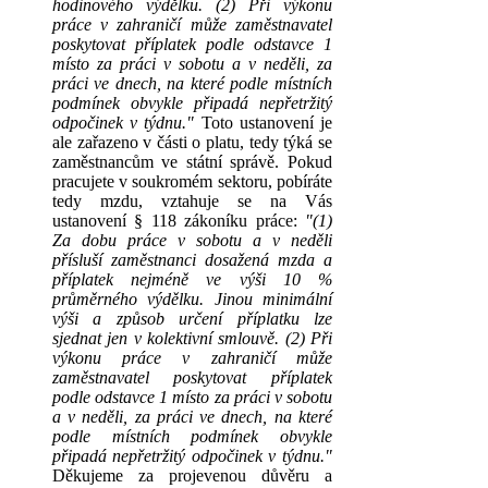
hodinového výdělku. (2) Při výkonu
práce v zahraničí může zaměstnavatel
poskytovat příplatek podle odstavce 1
místo za práci v sobotu a v neděli, za
práci ve dnech, na které podle místních
podmínek obvykle připadá nepřetržitý
odpočinek v týdnu."
Toto ustanovení je
ale zařazeno v části o platu, tedy týká se
zaměstnancům ve státní správě. Pokud
pracujete v soukromém sektoru, pobíráte
tedy mzdu, vztahuje se na Vás
ustanovení § 118 zákoníku práce:
"(1)
Za dobu práce v sobotu a v neděli
přísluší zaměstnanci dosažená mzda a
příplatek nejméně ve výši 10 %
průměrného výdělku. Jinou minimální
výši a způsob určení příplatku lze
sjednat jen v kolektivní smlouvě. (2) Při
výkonu práce v zahraničí může
zaměstnavatel poskytovat příplatek
podle odstavce 1 místo za práci v sobotu
a v neděli, za práci ve dnech, na které
podle místních podmínek obvykle
připadá nepřetržitý odpočinek v týdnu."
Děkujeme za projevenou důvěru a