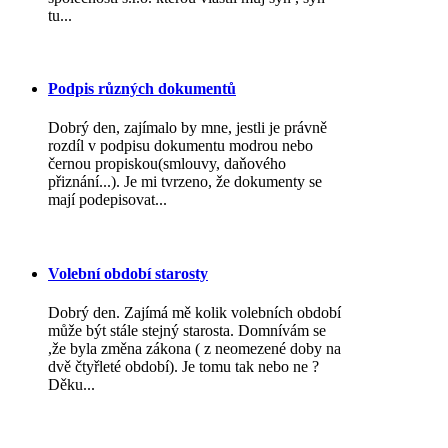
tu...
Podpis různých dokumentů
Dobrý den, zajímalo by mne, jestli je právně
rozdíl v podpisu dokumentu modrou nebo
černou propiskou(smlouvy, daňového
přiznání...). Je mi tvrzeno, že dokumenty se
mají podepisovat...
Volební období starosty
Dobrý den. Zajímá mě kolik volebních období
může být stále stejný starosta. Domnívám se
,že byla změna zákona ( z neomezené doby na
dvě čtyřleté období). Je tomu tak nebo ne ?
Děku...