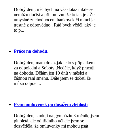
Dobrý den , měl bych na vás dotaz nikde se
nemůžu dočíst a při tom vím že to tak je . Že
úmyslné znehodnocení bankovek či mincí je
trestně z odpovědno . Rád bych věděl jaký je
to p...
Práce na dohodu.
Dobrý den, mám dotaz jak je to s příplatkem
za odpolední a Soboty ,Neděle, když pracuji
na dohodu. Dělám jen 10 dnů v měsíci a
žádnou raní směnu. Dále jsem se dočetl že
můžu odprac...
Psaní omluvenek po dosažení zletilosti
Dobrý den, studuji na gymnáziu 3.ročník, jsem
plnoletá, ale od třídního učitele jsem se
dozvěděla, že omluvenky mi mohou psát