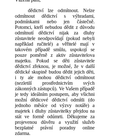
dědictví lze odmítnout. Nelze
odmítnout dědictví s výhradami,
podmínkami nebo jen částečně.
Potomci, kteří nebudou dědit z důvodu
odmítnutí dědictví nijak za dluhy
zůstavitele neodpovídají (pokud nebyli
například ručitelé) a věřitelé mají v
takovém případě smůlu, uspokojí se
pouze poměrně z aktiv zůstavitelova
majetku. Pokud se děti zůstavitele
dědictví zřeknou, je možné, že v další
dědické skupině budou dědit jejich děti,
i ty ale mohou dědictví odmítnout
(nezletilí prostřednictvím svých
zákonných zástupců). Ve Vašem případě
je tedy ideálním postupem, aby všichni
možní dědicové dědictví odmítli (do
jednoho měsíce od výzvy notáře) a
majetek i dluhy zůstavitelky přejdou na
stát ve formě odúmrti. Děkujeme za
projevenou důvěru a využití služeb
bezplatné právní poradny online
zdarma.