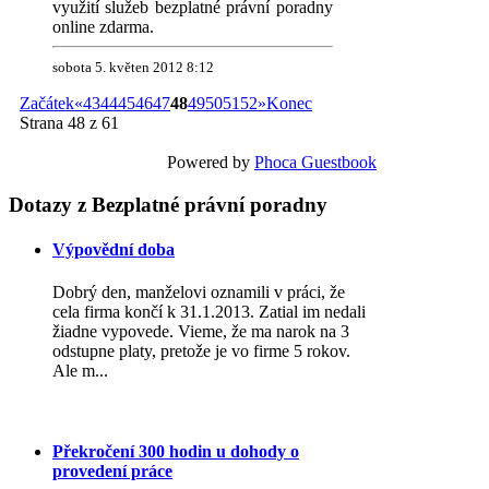
využití služeb bezplatné právní poradny
online zdarma.
sobota 5. květen 2012 8:12
Začátek
«
43
44
45
46
47
48
49
50
51
52
»
Konec
Strana 48 z 61
Powered by
Phoca Guestbook
Dotazy
z Bezplatné právní poradny
Výpovědní doba
Dobrý den, manželovi oznamili v práci, že
cela firma končí k 31.1.2013. Zatial im nedali
žiadne vypovede. Vieme, že ma narok na 3
odstupne platy, pretože je vo firme 5 rokov.
Ale m...
Překročení 300 hodin u dohody o
provedení práce