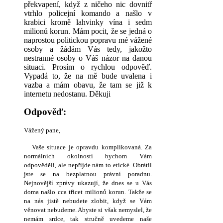
překvapení, když z ničeho nic dovnitř
vtrhlo policejní komando a našlo v
krabici kromě lahvinky vína i sedm
milionů korun. Mám pocit, že se jedná o
naprostou politickou popravu mé vážené
osoby a žádám Vás tedy, jakožto
nestranné osoby o Váš názor na danou
situaci. Prosím o rychlou odpověď.
Vypadá to, že na mě bude uvalena i
vazba a mám obavu, že tam se již k
internetu nedostanu. Děkuji
Odpověď:
Vážený pane,
Vaše situace je opravdu komplikovaná. Za
normálních okolností bychom Vám
odpověděli, ale nepřijde nám to etické. Obrátil
jste se na bezplatnou právní poradnu.
Nejnovější zprávy ukazují, že dnes se u Vás
doma našlo cca třicet milionů korun. Takže se
na nás jistě nebudete zlobit, když se Vám
věnovat nebudeme. Abyste si však nemyslel, že
nemám srdce, tak stručně uvedeme naše