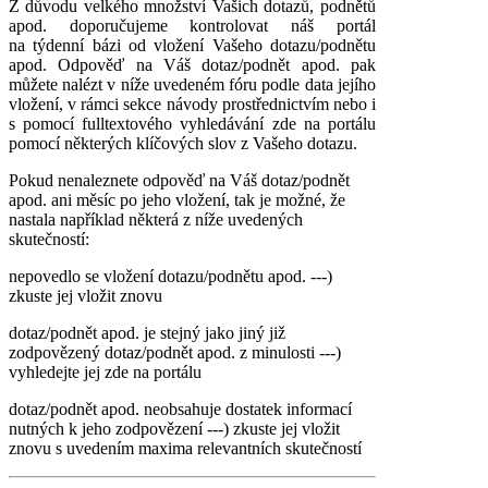
Z důvodu velkého množství Vašich dotazů, podnětů
apod. doporučujeme kontrolovat náš portál
na týdenní bázi od vložení Vašeho dotazu/podnětu
apod. Odpověď na Váš dotaz/podnět apod. pak
můžete nalézt v níže uvedeném fóru podle data jejího
vložení, v rámci sekce návody prostřednictvím nebo i
s pomocí fulltextového vyhledávání zde na portálu
pomocí některých klíčových slov z Vašeho dotazu.
Pokud nenaleznete odpověď na Váš dotaz/podnět
apod. ani měsíc po jeho vložení, tak je možné, že
nastala například některá z níže uvedených
skutečností:
nepovedlo se vložení dotazu/podnětu apod. ---)
zkuste jej vložit znovu
dotaz/podnět apod. je stejný jako jiný již
zodpovězený dotaz/podnět apod. z minulosti ---)
vyhledejte jej zde na portálu
dotaz/podnět apod. neobsahuje dostatek informací
nutných k jeho zodpovězení ---) zkuste jej vložit
znovu s uvedením maxima relevantních skutečností