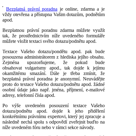
Bezplatná právní poradna
je online, zdarma a je
vždy otevřena a přístupna Vašim dotazům, podnětům
apod.
Bezplatnou právní poradnu zdarma můžete využít
tak, že prostřednictvím níže uvedeného formuláře
můžete vložit textaci svého dotazu/podnětu apod.
Textace Vašeho dotazu/pondětu apod. pak bude
posouzena administrátorem z hlediska jejího obsahu.
Zejména upozorňujeme, že pokud bude
obsahovat vulgarismy apod., tak dojde k jejímu
okamžitému smazání. Dále je třeba zmínit, že
bezplatná právní poradna je anonymní. Neuvádějte
proto do textace Vašeho dotazu/podnětu apod. žádné
osobní údaje jako např. jména, příjmení, e-mailové
adresy, telefonní čísla apod.
Po výše uvedeném posouzení textace Vašeho
dotazu/podnětu apod. dojde k jeho přidělení
konkrétnímu právnímu expertovi, který jej zpracuje a
následně nechá spolu s odpovědí zveřejnit buďto na
níže uvedeném fóru nebo v rámci sekce návody.