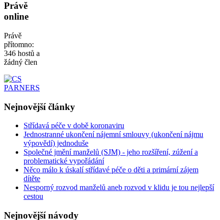
Právě
online
Právě
přítomno:
346 hostů a
žádný člen
Nejnovější
články
Střídavá péče v době koronaviru
Jednostranné ukončení nájemní smlouvy (ukončení nájmu
výpovědí) jednoduše
Společné jmění manželů (SJM) - jeho rozšíření, zúžení a
problematické vypořádání
Něco málo k úskalí střídavé péče o děti a primární zájem
dítěte
Nesporný rozvod manželů aneb rozvod v klidu je tou nejlepší
cestou
Nejnovější
návody