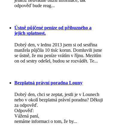
jelikož neuvádíte bližší informace, tak
odpověď bude reag...
Ústně půjčené peníze od příbuzného a
jejich splatnost.
Dobrý den, v lednu 2013 jsem si od sestřina
manžela půjčila 10 tisíc korun. Domluvili jsme
se ústně, že mu peníze vrátím v říjnu. Mezitím
on od sestry odešel, budou se rozvádět. Te...
Bezplatná právní poradna Louny
Dobrý den, chci se zeptat, jestli je v Lounech
nebo v okolí bezplatná právní poradna? Děkuji
za odpověď.
Odpověď:
Vážená paní,
nemáme informaci o tom, že by...