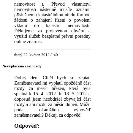
nemovitost ). Převod vlastnictví
nemovitosti následně musíte oznámit
příslušnému katastrálnímu úřadu formou
žádosti o zahájení řízení o povolení
vkladu do katastru nemovitostí.
Děkujeme za projevenou důvěru a
využití služeb bezplatné právní poradny
online zdarma.
úterý 22. květen 2012 8:40
Nevyplacená část mzdy
Dobrý den. Chtěl bych se zeptat.
Zaměstnavatel mi vyplatil opožděně část
mzdy za měsíc březen, která byla
splatná k 15. 4. 2012. Je 18. 5. 2012 a
doposud jsem neobdržel zbývající část
mzdy a ani mzdu za měsíc duben. Můžu
podat okamžitou výpověď
zaměstnavateli? Děkuji za odpověď
Odpověď: